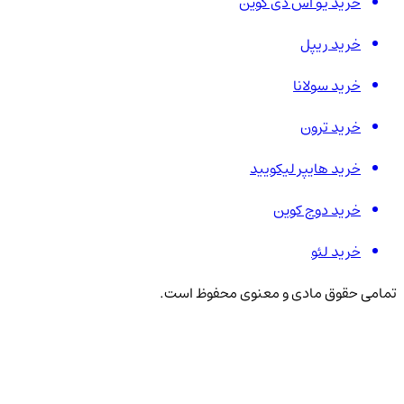
خرید یو اس دی کوین
خرید ریپل
خرید سولانا
خرید ترون
خرید هایپر لیکویید
خرید دوج کوین
خرید لئو
تمامی حقوق مادی و معنوی محفوظ است.