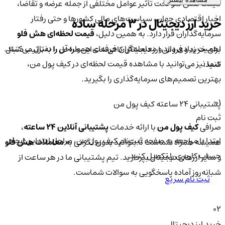
قیمت هش فلو تحت تأثیر عوامل مختلفی از جمله عرضه و تقاضا،
اخبار اقتصادی جهان، سیاست‌های مالی کشورها و حتی رفتار
خرید ارز دیجیتال در 3 مرحله ساده
سرمایه‌گذاران قرار دارد. به همین دلیل،
قیمت لحظه‌ای هش فلو
اهمیت زیادی دارد و معامله‌گران حرفه‌ای همواره آن را دنبال می‌کنند.
برای خرید و فروش ارز دیجیتال کافی‌ست این مراحل را به‌ترتیب دنبال
شما نیز می‌توانید با مشاهده قیمت لحظه‌ای در کیف پول من،
کنید:
بهترین تصمیم‌های سرمایه‌گذاری را بگیرید.
01
پشتیبانی ۲۴ ساعته کیف پول من
ثبت نام
صرافی
کیف پول من
با ارائه خدمات
پشتیبانی آنلاین ۲۴ ساعته
،
ابتدا با مراجعه به صفحه ثبت‌نام کیف‌ پول من، مراحل ابتدایی ایجاد
همیشه همراه شماست تا بتوانید بدون نگرانی به
معاملات هش فلو
حساب کاربری را تکمیل کنید.
و سایر ارزهای دیجیتال بپردازید. تیم پشتیبانی ما در هر ساعت از
شبانه‌روز آماده پاسخگویی به سوالات شماست.
ثبت نام سریع
02
خرید ارز دیجیتال