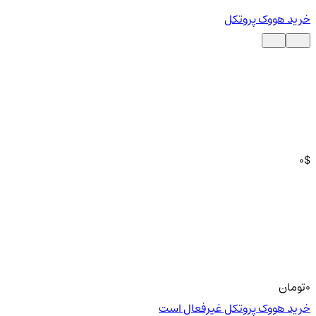
خرید هووک پروتکل
0
$
0
تومان
خرید هووک پروتکل غیرفعال است