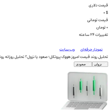
قیمت دلاری
0 $
قیمت تومانی
0 تومان
تغییرات ۲۴ ساعته
نمودار حرفه‌ای
وب سایت
تحلیل روند قیمت امروز هووک پروتکل؛ صعود یا نزول؟
تحلیل روزانه رو
نزولی
صعودی