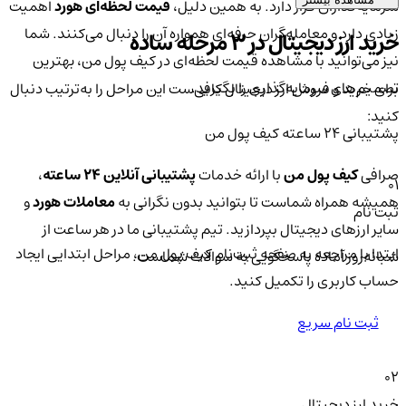
سرمایه‌گذاران قرار دارد. به همین دلیل،
قیمت لحظه‌ای هورد
اهمیت
زیادی دارد و معامله‌گران حرفه‌ای همواره آن را دنبال می‌کنند. شما
خرید ارز دیجیتال در 3 مرحله ساده
نیز می‌توانید با مشاهده قیمت لحظه‌ای در کیف پول من، بهترین
تصمیم‌های سرمایه‌گذاری را بگیرید.
برای خرید و فروش ارز دیجیتال کافی‌ست این مراحل را به‌ترتیب دنبال
کنید:
پشتیبانی ۲۴ ساعته کیف پول من
صرافی
کیف پول من
با ارائه خدمات
پشتیبانی آنلاین ۲۴ ساعته
،
01
همیشه همراه شماست تا بتوانید بدون نگرانی به
معاملات هورد
و
ثبت نام
سایر ارزهای دیجیتال بپردازید. تیم پشتیبانی ما در هر ساعت از
ابتدا با مراجعه به صفحه ثبت‌نام کیف‌ پول من، مراحل ابتدایی ایجاد
شبانه‌روز آماده پاسخگویی به سوالات شماست.
حساب کاربری را تکمیل کنید.
ثبت نام سریع
02
خرید ارز دیجیتال