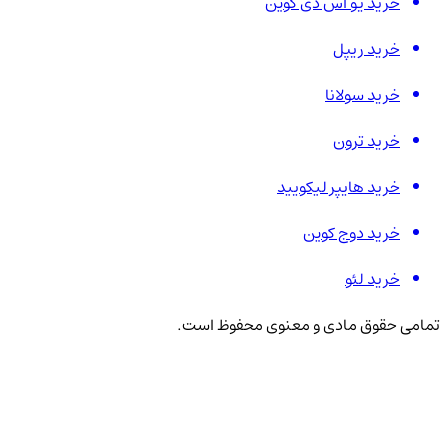
خرید یو اس دی کوین
خرید ریپل
خرید سولانا
خرید ترون
خرید هایپر لیکویید
خرید دوج کوین
خرید لئو
تمامی حقوق مادی و معنوی محفوظ است.