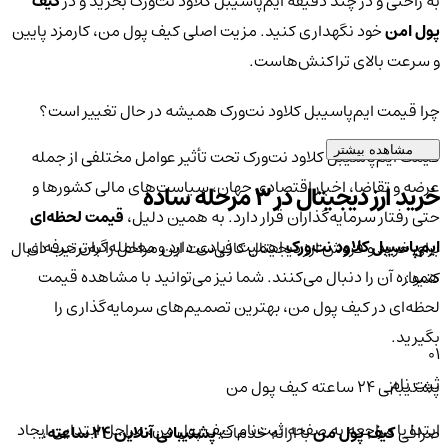
به راحتی و در چند دقیقه ایم‌پاسیبل کلاود نت‌ورک بخرید و در
کیف
پول امن
خود نگهداری کنید. مزیت اصلی کیف پول من، کارمزد پایین
و سرعت بالای تراکنش‌هاست.
چرا قیمت ایم‌پاسیبل کلاود نت‌ورک همیشه در حال تغییر است؟
مشاهده بیشتر
قیمت ایم‌پاسیبل کلاود نت‌ورک تحت تأثیر عوامل مختلفی از جمله
عرضه و تقاضا، اخبار اقتصادی جهان، سیاست‌های مالی کشورها و
خرید ارز دیجیتال در 3 مرحله ساده
حتی رفتار سرمایه‌گذاران قرار دارد. به همین دلیل،
قیمت لحظه‌ای
ایم‌پاسیبل کلاود نت‌ورک
اهمیت زیادی دارد و معامله‌گران حرفه‌ای
برای خرید و فروش ارز دیجیتال کافی‌ست این مراحل را به‌ترتیب دنبال
همواره آن را دنبال می‌کنند. شما نیز می‌توانید با مشاهده قیمت
کنید:
لحظه‌ای در کیف پول من، بهترین تصمیم‌های سرمایه‌گذاری را
بگیرید.
01
ثبت نام
پشتیبانی ۲۴ ساعته کیف پول من
ابتدا با مراجعه به صفحه ثبت‌نام کیف‌ پول من، مراحل ابتدایی ایجاد
صرافی
کیف پول من
با ارائه خدمات
پشتیبانی آنلاین ۲۴ ساعته
،