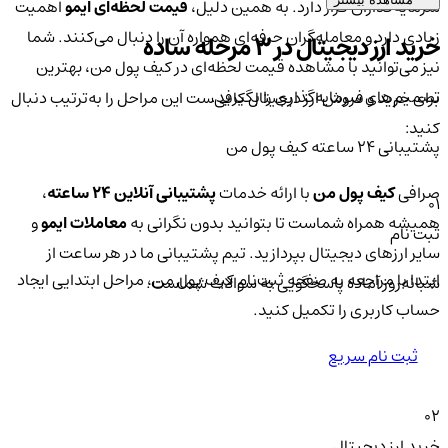
سرمایه‌گذاران قرار دارد. به همین دلیل،
قیمت لحظه‌ای ایمو
اهمیت
زیادی دارد و معامله‌گران حرفه‌ای همواره آن را دنبال می‌کنند. شما
خرید ارز دیجیتال در 3 مرحله ساده
نیز می‌توانید با مشاهده قیمت لحظه‌ای در کیف پول من، بهترین
تصمیم‌های سرمایه‌گذاری را بگیرید.
برای خرید و فروش ارز دیجیتال کافی‌ست این مراحل را به‌ترتیب دنبال
کنید:
پشتیبانی ۲۴ ساعته کیف پول من
صرافی
کیف پول من
با ارائه خدمات
پشتیبانی آنلاین ۲۴ ساعته
،
01
همیشه همراه شماست تا بتوانید بدون نگرانی به
معاملات ایمو
و
ثبت نام
سایر ارزهای دیجیتال بپردازید. تیم پشتیبانی ما در هر ساعت از
ابتدا با مراجعه به صفحه ثبت‌نام کیف‌ پول من، مراحل ابتدایی ایجاد
شبانه‌روز آماده پاسخگویی به سوالات شماست.
حساب کاربری را تکمیل کنید.
ثبت نام سریع
02
خرید ارز دیجیتال