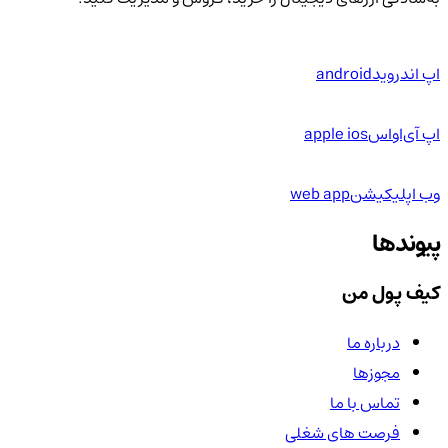
اپ اندروید
android
اپ آی‌او‌اس
apple ios
وب اپلیکیشن
web app
پیوندها
کیف پول من
درباره ما
مجوزها
تماس با ما
فرصت های شغلی