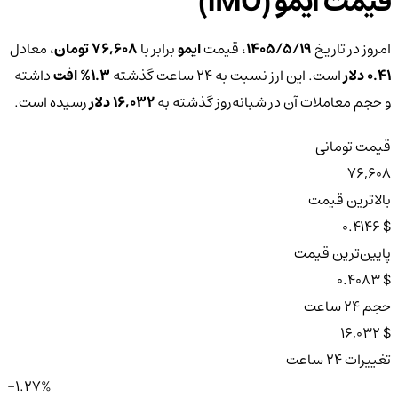
قیمت ایمو (IMO)
امروز در تاریخ
۱۴۰۵/۵/۱۹
، قیمت
ایمو
برابر با
76,608 تومان
، معادل
0.41 دلار
است. این ارز نسبت به ۲۴ ساعت گذشته
1.3%
افت
داشته
و حجم معاملات آن در شبانه‌روز گذشته به
16,032 دلار
رسیده است.
قیمت تومانی
76,608
بالاترین قیمت
$ 0.4146
پایین‌ترین قیمت
$ 0.4083
حجم ۲۴ ساعت
$ 16,032
تغییرات ۲۴ ساعت
-1.27%