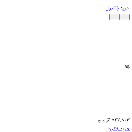
خرید جَکپول
9
$
1,747,803
تومان
خرید جَکپول