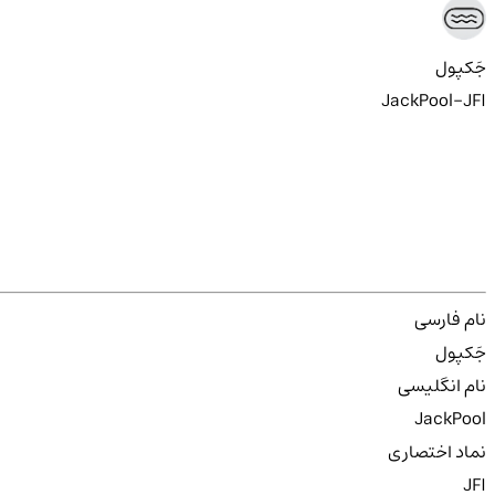
جَکپول
JackPool-JFI
نام فارسی
جَکپول
نام انگلیسی
JackPool
نماد اختصاری
JFI