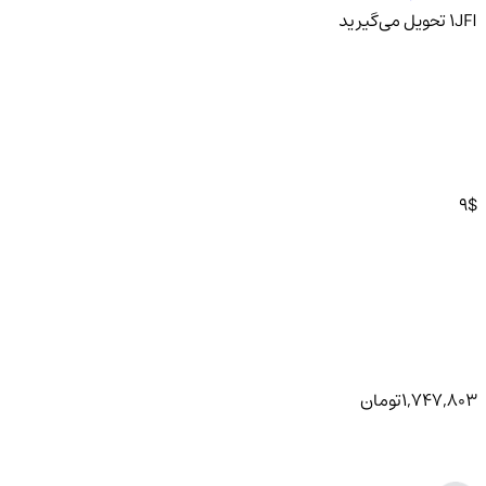
JFI
1
تحویل
می‌گیرید
9
$
1,747,803
تومان