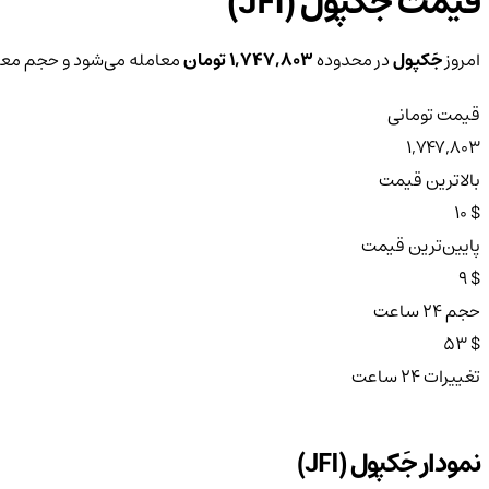
قیمت جَکپول (JFI)
امروز
جَکپول
در محدوده
1,747,803 تومان
معامله می‌شود و حجم معاملات ۲۴ ساع
قیمت تومانی
1,747,803
بالاترین قیمت
$ 10
پایین‌ترین قیمت
$ 9
حجم ۲۴ ساعت
$ 53
تغییرات ۲۴ ساعت
نمودار جَکپول (JFI)