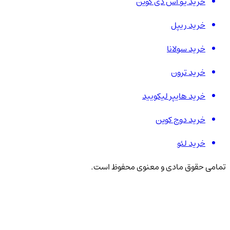
خرید یو اس دی کوین
خرید ریپل
خرید سولانا
خرید ترون
خرید هایپر لیکویید
خرید دوج کوین
خرید لئو
تمامی حقوق مادی و معنوی محفوظ است.