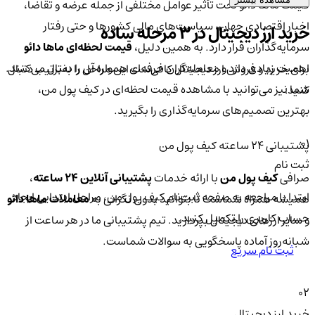
قیمت ماها دائو تحت تأثیر عوامل مختلفی از جمله عرضه و تقاضا،
اخبار اقتصادی جهان، سیاست‌های مالی کشورها و حتی رفتار
خرید ارز دیجیتال در 3 مرحله ساده
سرمایه‌گذاران قرار دارد. به همین دلیل،
قیمت لحظه‌ای ماها دائو
اهمیت زیادی دارد و معامله‌گران حرفه‌ای همواره آن را دنبال می‌کنند.
برای خرید و فروش ارز دیجیتال کافی‌ست این مراحل را به‌ترتیب دنبال
شما نیز می‌توانید با مشاهده قیمت لحظه‌ای در کیف پول من،
کنید:
بهترین تصمیم‌های سرمایه‌گذاری را بگیرید.
01
پشتیبانی ۲۴ ساعته کیف پول من
ثبت نام
صرافی
کیف پول من
با ارائه خدمات
پشتیبانی آنلاین ۲۴ ساعته
،
ابتدا با مراجعه به صفحه ثبت‌نام کیف‌ پول من، مراحل ابتدایی ایجاد
همیشه همراه شماست تا بتوانید بدون نگرانی به
معاملات ماها دائو
حساب کاربری را تکمیل کنید.
و سایر ارزهای دیجیتال بپردازید. تیم پشتیبانی ما در هر ساعت از
شبانه‌روز آماده پاسخگویی به سوالات شماست.
ثبت نام سریع
02
خرید ارز دیجیتال