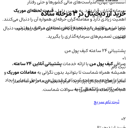
اقتصادی جهان، سیاست‌های مالی کشورها و حتی رفتار
سرمایه‌گذاران قرار دارد. به همین دلیل،
قیمت لحظه‌ای موریک
خرید ارز دیجیتال در 3 مرحله ساده
اهمیت زیادی دارد و معامله‌گران حرفه‌ای همواره آن را دنبال می‌کنند.
شما نیز می‌توانید با مشاهده قیمت لحظه‌ای در کیف پول من،
برای خرید و فروش ارز دیجیتال کافی‌ست این مراحل را به‌ترتیب دنبال
بهترین تصمیم‌های سرمایه‌گذاری را بگیرید.
کنید:
پشتیبانی ۲۴ ساعته کیف پول من
01
صرافی
کیف پول من
با ارائه خدمات
پشتیبانی آنلاین ۲۴ ساعته
،
ثبت نام
همیشه همراه شماست تا بتوانید بدون نگرانی به
معاملات موریک
و
ابتدا با مراجعه به صفحه ثبت‌نام کیف‌ پول من، مراحل ابتدایی ایجاد
سایر ارزهای دیجیتال بپردازید. تیم پشتیبانی ما در هر ساعت از
حساب کاربری را تکمیل کنید.
شبانه‌روز آماده پاسخگویی به سوالات شماست.
ثبت نام سریع
02
خرید ارز دیجیتال