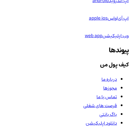
اپ اندروید
android
اپ آی‌او‌اس
apple ios
وب اپلیکیشن
web app
پیوندها
کیف پول من
درباره ما
مجوزها
تماس با ما
فرصت های شغلی
باگ بانتی
دانلود اپلیکیشن