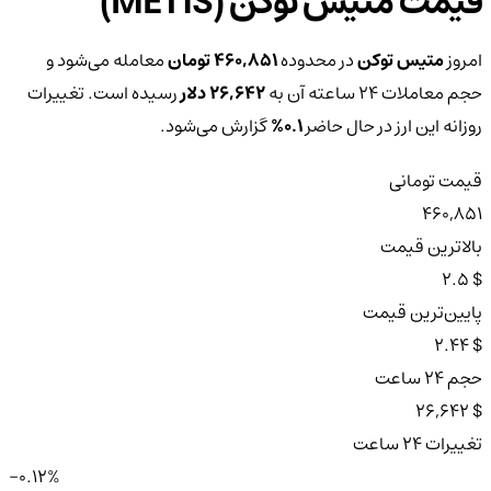
قیمت متیس توکن (METIS)
امروز
متیس توکن
در محدوده
460,851 تومان
معامله می‌شود و
حجم معاملات ۲۴ ساعته آن به
26,642 دلار
رسیده است. تغییرات
روزانه این ارز در حال حاضر
0.1%
گزارش می‌شود.
قیمت تومانی
460,851
بالاترین قیمت
$ 2.5
پایین‌ترین قیمت
$ 2.44
حجم ۲۴ ساعت
$ 26,642
تغییرات ۲۴ ساعت
-0.12%