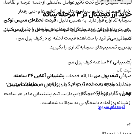
قیمت متیس توکن تحت تأثیر عوامل مختلفی از جمله عرضه و تقاضا،
اخبار اقتصادی جهان، سیاست‌های مالی کشورها و حتی رفتار
خرید ارز دیجیتال در 3 مرحله ساده
سرمایه‌گذاران قرار دارد. به همین دلیل،
قیمت لحظه‌ای متیس توکن
اهمیت زیادی دارد و معامله‌گران حرفه‌ای همواره آن را دنبال می‌کنند.
برای خرید و فروش ارز دیجیتال کافی‌ست این مراحل را به‌ترتیب دنبال
شما نیز می‌توانید با مشاهده قیمت لحظه‌ای در کیف پول من،
کنید:
بهترین تصمیم‌های سرمایه‌گذاری را بگیرید.
01
پشتیبانی ۲۴ ساعته کیف پول من
ثبت نام
صرافی
کیف پول من
با ارائه خدمات
پشتیبانی آنلاین ۲۴ ساعته
،
ابتدا با مراجعه به صفحه ثبت‌نام کیف‌ پول من، مراحل ابتدایی ایجاد
همیشه همراه شماست تا بتوانید بدون نگرانی به
معاملات متیس
حساب کاربری را تکمیل کنید.
توکن
و سایر ارزهای دیجیتال بپردازید. تیم پشتیبانی ما در هر ساعت
از شبانه‌روز آماده پاسخگویی به سوالات شماست.
ثبت نام سریع
02
خرید ارز دیجیتال