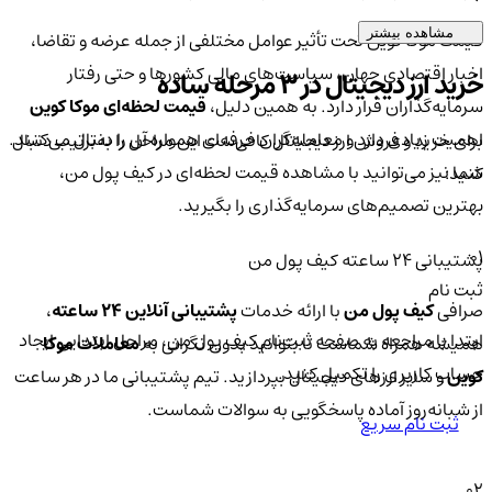
مشاهده بیشتر
قیمت موکا کوین تحت تأثیر عوامل مختلفی از جمله عرضه و تقاضا،
اخبار اقتصادی جهان، سیاست‌های مالی کشورها و حتی رفتار
خرید ارز دیجیتال در 3 مرحله ساده
سرمایه‌گذاران قرار دارد. به همین دلیل،
قیمت لحظه‌ای موکا کوین
اهمیت زیادی دارد و معامله‌گران حرفه‌ای همواره آن را دنبال می‌کنند.
برای خرید و فروش ارز دیجیتال کافی‌ست این مراحل را به‌ترتیب دنبال
شما نیز می‌توانید با مشاهده قیمت لحظه‌ای در کیف پول من،
کنید:
بهترین تصمیم‌های سرمایه‌گذاری را بگیرید.
01
پشتیبانی ۲۴ ساعته کیف پول من
ثبت نام
صرافی
کیف پول من
با ارائه خدمات
پشتیبانی آنلاین ۲۴ ساعته
،
ابتدا با مراجعه به صفحه ثبت‌نام کیف‌ پول من، مراحل ابتدایی ایجاد
همیشه همراه شماست تا بتوانید بدون نگرانی به
معاملات موکا
حساب کاربری را تکمیل کنید.
کوین
و سایر ارزهای دیجیتال بپردازید. تیم پشتیبانی ما در هر ساعت
از شبانه‌روز آماده پاسخگویی به سوالات شماست.
ثبت نام سریع
02