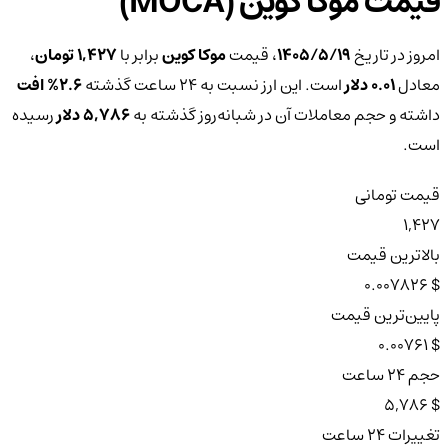
قیمت موکا کوین (MOCA)
امروز در تاریخ
۱۴۰۵/۵/۱۹
، قیمت
موکا کوین
برابر با
1,427 تومان
،
معادل
0.01 دلار
است. این ارز نسبت به ۲۴ ساعت گذشته
2.6%
افت
داشته و حجم معاملات آن در شبانه‌روز گذشته به
5,786 دلار
رسیده
است.
قیمت تومانی
1,427
بالاترین قیمت
$ 0.007826
پایین‌ترین قیمت
$ 0.00761
حجم ۲۴ ساعت
$ 5,786
تغییرات ۲۴ ساعت