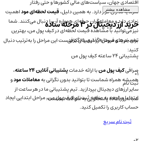
اقتصادی جهان، سیاست‌های مالی کشورها و حتی رفتار
مشاهده بیشتر
سرمایه‌گذاران قرار دارد. به همین دلیل،
قیمت لحظه‌ای مود
اهمیت
زیادی دارد و معامله‌گران حرفه‌ای همواره آن را دنبال می‌کنند. شما
خرید ارز دیجیتال در 3 مرحله ساده
نیز می‌توانید با مشاهده قیمت لحظه‌ای در کیف پول من، بهترین
تصمیم‌های سرمایه‌گذاری را بگیرید.
برای خرید و فروش ارز دیجیتال کافی‌ست این مراحل را به‌ترتیب دنبال
کنید:
پشتیبانی ۲۴ ساعته کیف پول من
صرافی
کیف پول من
با ارائه خدمات
پشتیبانی آنلاین ۲۴ ساعته
،
01
همیشه همراه شماست تا بتوانید بدون نگرانی به
معاملات مود
و
ثبت نام
سایر ارزهای دیجیتال بپردازید. تیم پشتیبانی ما در هر ساعت از
ابتدا با مراجعه به صفحه ثبت‌نام کیف‌ پول من، مراحل ابتدایی ایجاد
شبانه‌روز آماده پاسخگویی به سوالات شماست.
حساب کاربری را تکمیل کنید.
ثبت نام سریع
02