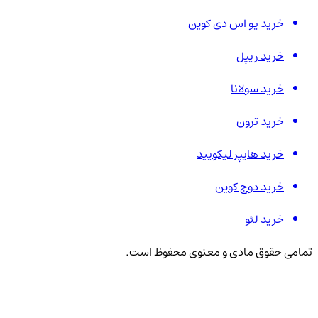
خرید یو اس دی کوین
خرید ریپل
خرید سولانا
خرید ترون
خرید هایپر لیکویید
خرید دوج کوین
خرید لئو
تمامی حقوق مادی و معنوی محفوظ است.