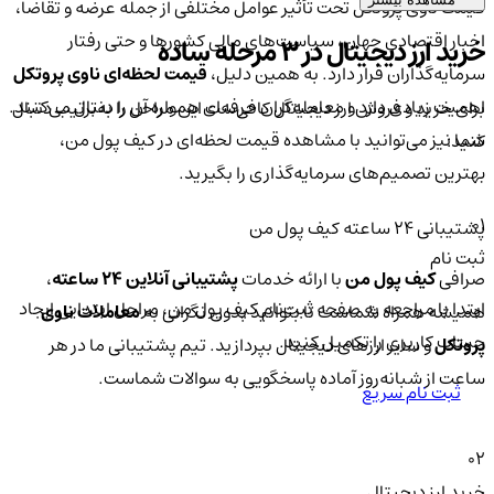
قیمت ناوی پروتکل تحت تأثیر عوامل مختلفی از جمله عرضه و تقاضا،
اخبار اقتصادی جهان، سیاست‌های مالی کشورها و حتی رفتار
خرید ارز دیجیتال در 3 مرحله ساده
سرمایه‌گذاران قرار دارد. به همین دلیل،
قیمت لحظه‌ای ناوی پروتکل
اهمیت زیادی دارد و معامله‌گران حرفه‌ای همواره آن را دنبال می‌کنند.
برای خرید و فروش ارز دیجیتال کافی‌ست این مراحل را به‌ترتیب دنبال
شما نیز می‌توانید با مشاهده قیمت لحظه‌ای در کیف پول من،
کنید:
بهترین تصمیم‌های سرمایه‌گذاری را بگیرید.
01
پشتیبانی ۲۴ ساعته کیف پول من
ثبت نام
صرافی
کیف پول من
با ارائه خدمات
پشتیبانی آنلاین ۲۴ ساعته
،
ابتدا با مراجعه به صفحه ثبت‌نام کیف‌ پول من، مراحل ابتدایی ایجاد
همیشه همراه شماست تا بتوانید بدون نگرانی به
معاملات ناوی
حساب کاربری را تکمیل کنید.
پروتکل
و سایر ارزهای دیجیتال بپردازید. تیم پشتیبانی ما در هر
ساعت از شبانه‌روز آماده پاسخگویی به سوالات شماست.
ثبت نام سریع
02
خرید ارز دیجیتال