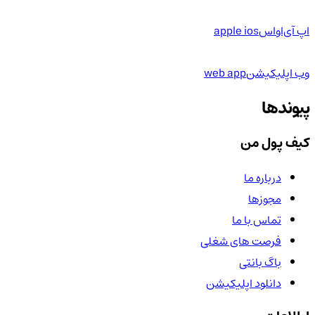
اپ آی‌او‌اس
apple ios
وب اپلیکیشن
web app
پیوندها
کیف پول من
درباره ما
مجوزها
تماس با ما
فرصت های شغلی
باگ بانتی
دانلود اپلیکیشن