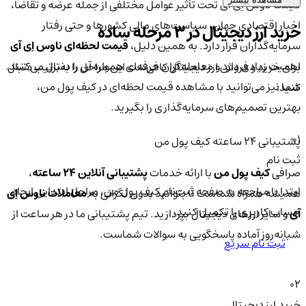
قیمت ناوس اِی آی تحت تأثیر عوامل مختلفی از جمله عرضه و تقاضا،
اخبار اقتصادی جهان، سیاست‌های مالی کشورها و حتی رفتار
خرید ارز دیجیتال در 3 مرحله ساده
سرمایه‌گذاران قرار دارد. به همین دلیل،
قیمت لحظه‌ای ناوس اِی آی
اهمیت زیادی دارد و معامله‌گران حرفه‌ای همواره آن را دنبال می‌کنند.
برای خرید و فروش ارز دیجیتال کافی‌ست این مراحل را به‌ترتیب دنبال
شما نیز می‌توانید با مشاهده قیمت لحظه‌ای در کیف پول من،
کنید:
بهترین تصمیم‌های سرمایه‌گذاری را بگیرید.
01
پشتیبانی ۲۴ ساعته کیف پول من
ثبت نام
صرافی
کیف پول من
با ارائه خدمات
پشتیبانی آنلاین ۲۴ ساعته
،
ابتدا با مراجعه به صفحه ثبت‌نام کیف‌ پول من، مراحل ابتدایی ایجاد
همیشه همراه شماست تا بتوانید بدون نگرانی به
معاملات ناوس اِی
حساب کاربری را تکمیل کنید.
آی
و سایر ارزهای دیجیتال بپردازید. تیم پشتیبانی ما در هر ساعت از
شبانه‌روز آماده پاسخگویی به سوالات شماست.
ثبت نام سریع
02
خرید ارز دیجیتال