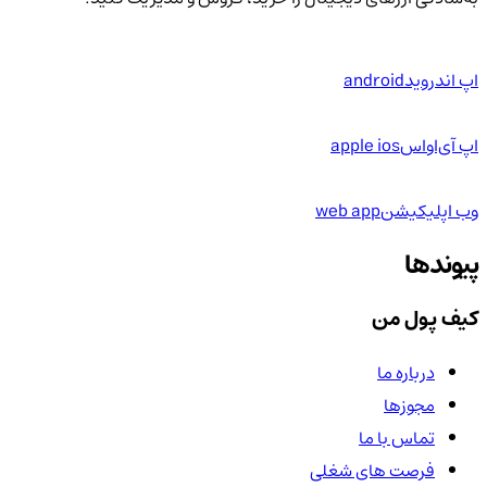
اپ اندروید
android
اپ آی‌او‌اس
apple ios
وب اپلیکیشن
web app
پیوندها
کیف پول من
درباره ما
مجوزها
تماس با ما
فرصت های شغلی