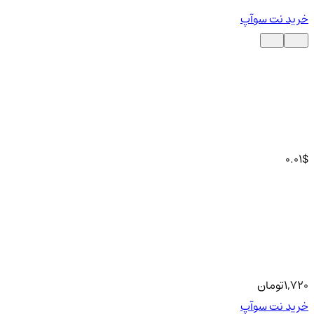
خرید نت سوآپ
0.01
$
1,720
تومان
خرید نت سوآپ