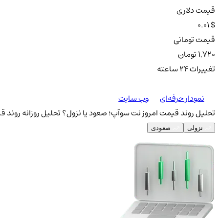
قیمت دلاری
0.01 $
قیمت تومانی
1,720 تومان
تغییرات ۲۴ ساعته
نمودار حرفه‌ای
وب سایت
تحلیل روند قیمت امروز نت سوآپ؛ صعود یا نزول؟
تحلیل روزانه روند ق
نزولی
صعودی