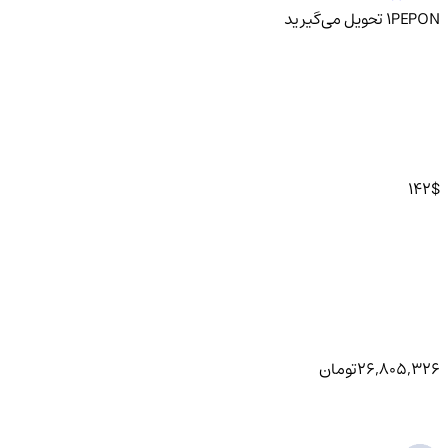
PEPON
1
تحویل
می‌گیرید
142
$
26,805,326
تومان