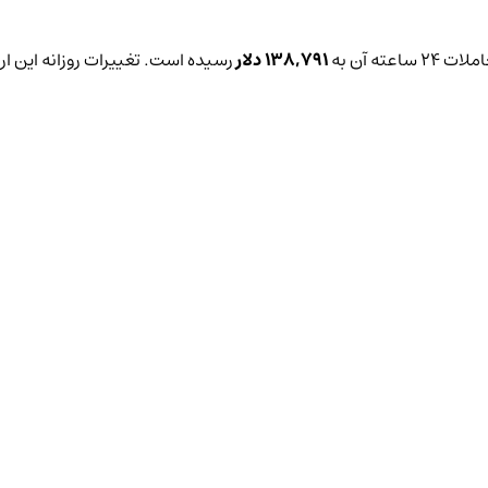
ته آن به
138,791 دلار
رسیده است. تغییرات روزانه این ار