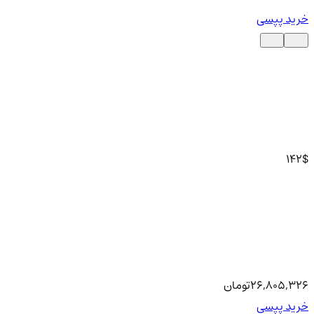
خرید پپسی
142
$
26,805,326
تومان
خرید پپسی