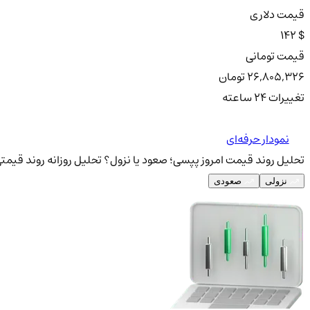
قیمت دلاری
142 $
قیمت تومانی
26,805,326 تومان
تغییرات ۲۴ ساعته
نمودار حرفه‌ای
تحلیل روند قیمت امروز پپسی؛ صعود یا نزول؟
تحلیل روزانه روند قیمت
نزولی
صعودی