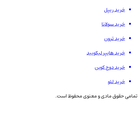
خرید ریپل
خرید سولانا
خرید ترون
خرید هایپر لیکویید
خرید دوج کوین
خرید لئو
تمامی حقوق مادی و معنوی محفوظ است.