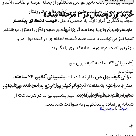
قیمت پیکسلز تحت تأثیر عوامل مختلفی از جمله عرضه و تقاضا، اخبار
اقتصادی جهان، سیاست‌های مالی کشورها و حتی رفتار
خرید ارز دیجیتال در 3 مرحله ساده
سرمایه‌گذاران قرار دارد. به همین دلیل،
قیمت لحظه‌ای پیکسلز
اهمیت زیادی دارد و معامله‌گران حرفه‌ای همواره آن را دنبال می‌کنند.
برای خرید و فروش ارز دیجیتال کافی‌ست این مراحل را به‌ترتیب دنبال
شما نیز می‌توانید با مشاهده قیمت لحظه‌ای در کیف پول من،
کنید:
بهترین تصمیم‌های سرمایه‌گذاری را بگیرید.
01
پشتیبانی ۲۴ ساعته کیف پول من
ثبت نام
صرافی
کیف پول من
با ارائه خدمات
پشتیبانی آنلاین ۲۴ ساعته
،
ابتدا با مراجعه به صفحه ثبت‌نام کیف‌ پول من، مراحل ابتدایی ایجاد
همیشه همراه شماست تا بتوانید بدون نگرانی به
معاملات پیکسلز
و
حساب کاربری را تکمیل کنید.
سایر ارزهای دیجیتال بپردازید. تیم پشتیبانی ما در هر ساعت از
شبانه‌روز آماده پاسخگویی به سوالات شماست.
ثبت نام سریع
02
خرید ارز دیجیتال