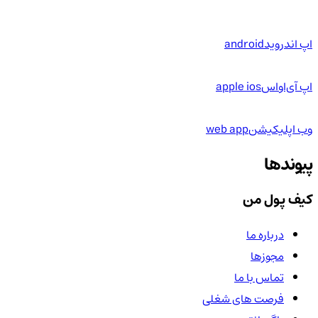
اپ اندروید
android
اپ آی‌او‌اس
apple ios
وب اپلیکیشن
web app
پیوندها
کیف پول من
درباره ما
مجوزها
تماس با ما
فرصت های شغلی