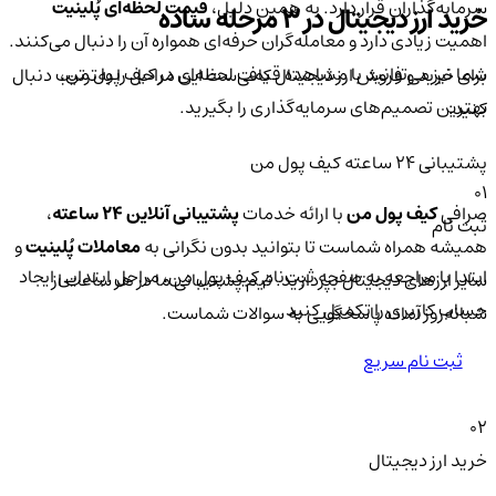
سرمایه‌گذاران قرار دارد. به همین دلیل،
قیمت لحظه‌ای پُلینیت
خرید ارز دیجیتال در 3 مرحله ساده
اهمیت زیادی دارد و معامله‌گران حرفه‌ای همواره آن را دنبال می‌کنند.
شما نیز می‌توانید با مشاهده قیمت لحظه‌ای در کیف پول من،
برای خرید و فروش ارز دیجیتال کافی‌ست این مراحل را به‌ترتیب دنبال
بهترین تصمیم‌های سرمایه‌گذاری را بگیرید.
کنید:
پشتیبانی ۲۴ ساعته کیف پول من
01
صرافی
کیف پول من
با ارائه خدمات
پشتیبانی آنلاین ۲۴ ساعته
،
ثبت نام
همیشه همراه شماست تا بتوانید بدون نگرانی به
معاملات پُلینیت
و
ابتدا با مراجعه به صفحه ثبت‌نام کیف‌ پول من، مراحل ابتدایی ایجاد
سایر ارزهای دیجیتال بپردازید. تیم پشتیبانی ما در هر ساعت از
حساب کاربری را تکمیل کنید.
شبانه‌روز آماده پاسخگویی به سوالات شماست.
ثبت نام سریع
02
خرید ارز دیجیتال