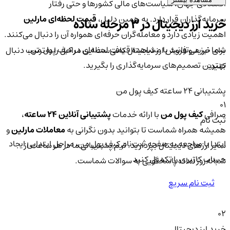
اقتصادی جهان، سیاست‌های مالی کشورها و حتی رفتار
سرمایه‌گذاران قرار دارد. به همین دلیل،
قیمت لحظه‌ای مارلین
خرید ارز دیجیتال در 3 مرحله ساده
اهمیت زیادی دارد و معامله‌گران حرفه‌ای همواره آن را دنبال می‌کنند.
شما نیز می‌توانید با مشاهده قیمت لحظه‌ای در کیف پول من،
برای خرید و فروش ارز دیجیتال کافی‌ست این مراحل را به‌ترتیب دنبال
بهترین تصمیم‌های سرمایه‌گذاری را بگیرید.
کنید:
پشتیبانی ۲۴ ساعته کیف پول من
01
صرافی
کیف پول من
با ارائه خدمات
پشتیبانی آنلاین ۲۴ ساعته
،
ثبت نام
همیشه همراه شماست تا بتوانید بدون نگرانی به
معاملات مارلین
و
ابتدا با مراجعه به صفحه ثبت‌نام کیف‌ پول من، مراحل ابتدایی ایجاد
سایر ارزهای دیجیتال بپردازید. تیم پشتیبانی ما در هر ساعت از
حساب کاربری را تکمیل کنید.
شبانه‌روز آماده پاسخگویی به سوالات شماست.
ثبت نام سریع
02
خرید ارز دیجیتال