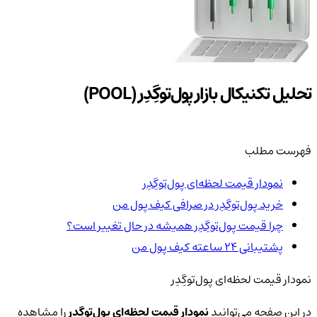
تحلیل تکنیکال بازار پول‌توگِدِر (POOL)
فهرست مطلب
نمودار قیمت لحظه‌ای پول‌توگِدِر
خرید پول‌توگِدِر در صرافی کیف پول من
چرا قیمت پول‌توگِدِر همیشه در حال تغییر است؟
پشتیبانی ۲۴ ساعته کیف پول من
نمودار قیمت لحظه‌ای پول‌توگِدِر
در این صفحه می‌توانید
نمودار قیمت لحظه‌ای پول‌توگِدِر
را مشاهده