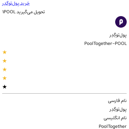
خرید پول‌توگِدِر
تحویل
می‌گیرید
POOL
1
پول‌توگِدِر
PoolTogether-POOL
نام فارسی
پول‌توگِدِر
نام انگلیسی
PoolTogether