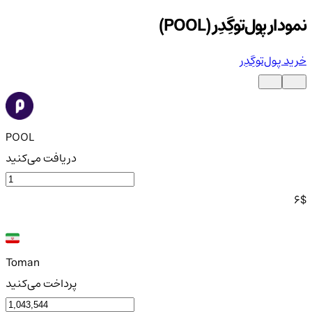
نمودار پول‌توگِدِر (POOL)
خرید پول‌توگِدِر
POOL
دریافت می‌کنید
6
$
Toman
پرداخت می‌کنید