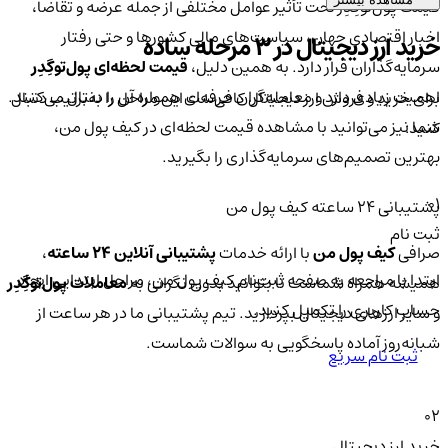
قیمت پول‌توگِدِر تحت تأثیر عوامل مختلفی از جمله عرضه و تقاضا،
اخبار اقتصادی جهان، سیاست‌های مالی کشورها و حتی رفتار
خرید ارز دیجیتال در 3 مرحله ساده
سرمایه‌گذاران قرار دارد. به همین دلیل،
قیمت لحظه‌ای پول‌توگِدِر
اهمیت زیادی دارد و معامله‌گران حرفه‌ای همواره آن را دنبال می‌کنند.
برای خرید و فروش ارز دیجیتال کافی‌ست این مراحل را به‌ترتیب دنبال
شما نیز می‌توانید با مشاهده قیمت لحظه‌ای در کیف پول من،
کنید:
بهترین تصمیم‌های سرمایه‌گذاری را بگیرید.
01
پشتیبانی ۲۴ ساعته کیف پول من
ثبت نام
صرافی
کیف پول من
با ارائه خدمات
پشتیبانی آنلاین ۲۴ ساعته
،
ابتدا با مراجعه به صفحه ثبت‌نام کیف‌ پول من، مراحل ابتدایی ایجاد
همیشه همراه شماست تا بتوانید بدون نگرانی به
معاملات پول‌توگِدِر
حساب کاربری را تکمیل کنید.
و سایر ارزهای دیجیتال بپردازید. تیم پشتیبانی ما در هر ساعت از
شبانه‌روز آماده پاسخگویی به سوالات شماست.
ثبت نام سریع
02
خرید ارز دیجیتال