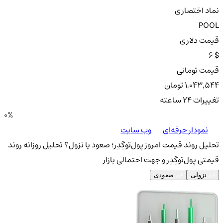
نماد اختصاری
POOL
قیمت دلاری
6 $
قیمت تومانی
1,043,544 تومان
تغییرات ۲۴ ساعته
0%
نمودار حرفه‌ای
وب سایت
تحلیل روند قیمت امروز پول‌توگِدِر؛ صعود یا نزول؟
تحلیل روزانه روند
قیمتی پول‌توگِدِر و جهت احتمالی بازار
نزولی
صعودی