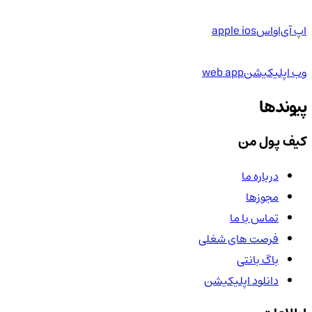
اپ آی‌او‌اس
apple ios
وب اپلیکیشن
web app
پیوندها
کیف پول من
درباره ما
مجوزها
تماس با ما
فرصت های شغلی
باگ بانتی
دانلود اپلیکیشن