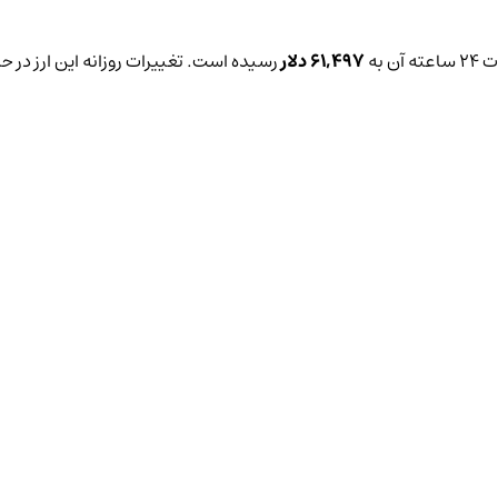
 به
61,497 دلار
رسیده است. تغییرات روزانه این ارز در ح