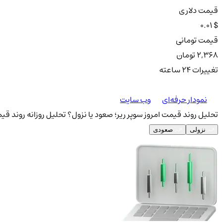
قیمت دلاری
0.01 $
قیمت تومانی
2,368 تومان
تغییرات ۲۴ ساعته
نمودار حرفه‌ای
وب سایت
تحلیل روند قیمت امروز سوپر ریر؛ صعود یا نزول؟
تحلیل روزانه روند قیم
نزولی
صعودی