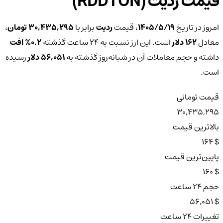
قیمت ردیت (RDDTON)
امروز در تاریخ
۱۴۰۵/۵/۱۹
، قیمت
ردیت
برابر با
30,435,295 تومان
،
معادل
162 دلار
است. این ارز نسبت به ۲۴ ساعت گذشته
0.2%
افت
داشته و حجم معاملات آن در شبانه‌روز گذشته به
56,051 دلار
رسیده
است.
قیمت تومانی
30,435,295
بالاترین قیمت
$ 164
پایین‌ترین قیمت
$ 160
حجم ۲۴ ساعت
$ 56,051
تغییرات ۲۴ ساعت