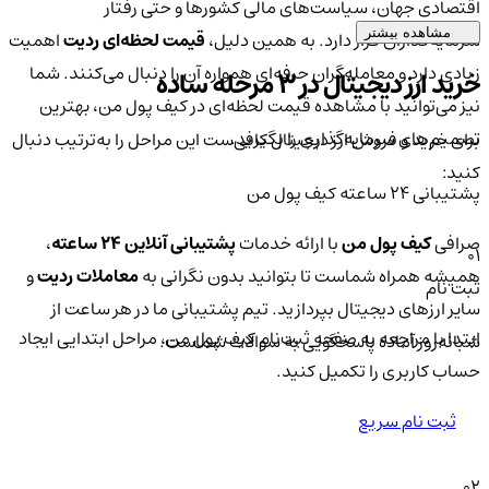
اقتصادی جهان، سیاست‌های مالی کشورها و حتی رفتار
مشاهده بیشتر
سرمایه‌گذاران قرار دارد. به همین دلیل،
قیمت لحظه‌ای ردیت
اهمیت
زیادی دارد و معامله‌گران حرفه‌ای همواره آن را دنبال می‌کنند. شما
خرید ارز دیجیتال در 3 مرحله ساده
نیز می‌توانید با مشاهده قیمت لحظه‌ای در کیف پول من، بهترین
تصمیم‌های سرمایه‌گذاری را بگیرید.
برای خرید و فروش ارز دیجیتال کافی‌ست این مراحل را به‌ترتیب دنبال
کنید:
پشتیبانی ۲۴ ساعته کیف پول من
صرافی
کیف پول من
با ارائه خدمات
پشتیبانی آنلاین ۲۴ ساعته
،
01
همیشه همراه شماست تا بتوانید بدون نگرانی به
معاملات ردیت
و
ثبت نام
سایر ارزهای دیجیتال بپردازید. تیم پشتیبانی ما در هر ساعت از
ابتدا با مراجعه به صفحه ثبت‌نام کیف‌ پول من، مراحل ابتدایی ایجاد
شبانه‌روز آماده پاسخگویی به سوالات شماست.
حساب کاربری را تکمیل کنید.
ثبت نام سریع
02