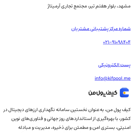
مشهد، بلوار هفتم تیر، مجتمع تجاری آرمیتاژ
شماره مرکز پشتیبانی مشتریان
021-91098404
پست الکترونیکی
info@kifpool.me
کیف‌ پول من، به‌عنوان نخستین سامانه نگهداری ارزهای دیجیتال در
کشور، با بهره‌گیری از استانداردهای روز جهانی و فناوری‌های نوین
امنیتی، بستری امن و مطمئن برای ذخیره، مدیریت و مبادله