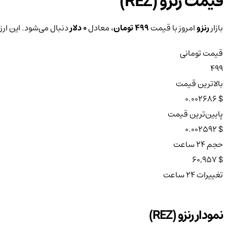
قیمت رنزو (REZ)
بازار
رنزو
امروز با قیمت
499 تومان
، معادل
0 دلار
دنبال می‌شود. این ارز طی ۲۴ ساعت
قیمت تومانی
499
بالاترین قیمت
$ 0.002686
پایین‌ترین قیمت
$ 0.002592
حجم ۲۴ ساعت
$ 60,957
تغییرات ۲۴ ساعت
نمودار رنزو (REZ)