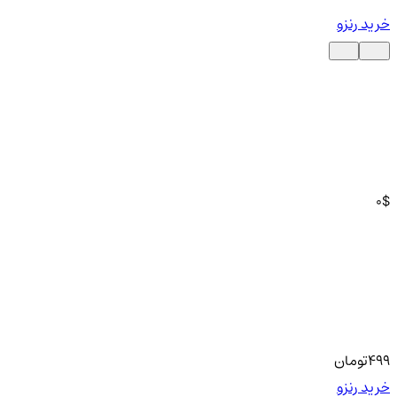
خرید رنزو
0
$
499
تومان
خرید رنزو