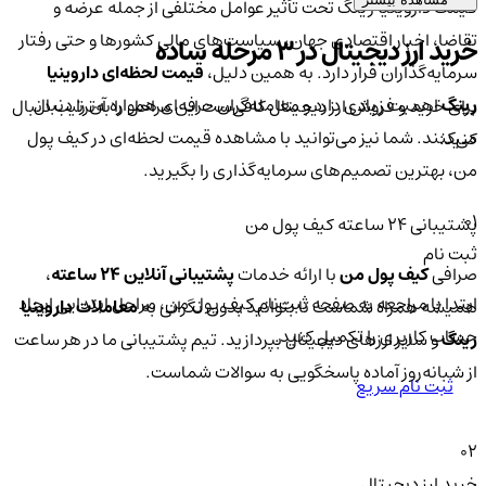
قیمت داروینیا رینگ تحت تأثیر عوامل مختلفی از جمله عرضه و
تقاضا، اخبار اقتصادی جهان، سیاست‌های مالی کشورها و حتی رفتار
خرید ارز دیجیتال در 3 مرحله ساده
سرمایه‌گذاران قرار دارد. به همین دلیل،
قیمت لحظه‌ای داروینیا
رینگ
اهمیت زیادی دارد و معامله‌گران حرفه‌ای همواره آن را دنبال
برای خرید و فروش ارز دیجیتال کافی‌ست این مراحل را به‌ترتیب دنبال
می‌کنند. شما نیز می‌توانید با مشاهده قیمت لحظه‌ای در کیف پول
کنید:
من، بهترین تصمیم‌های سرمایه‌گذاری را بگیرید.
01
پشتیبانی ۲۴ ساعته کیف پول من
ثبت نام
صرافی
کیف پول من
با ارائه خدمات
پشتیبانی آنلاین ۲۴ ساعته
،
ابتدا با مراجعه به صفحه ثبت‌نام کیف‌ پول من، مراحل ابتدایی ایجاد
همیشه همراه شماست تا بتوانید بدون نگرانی به
معاملات داروینیا
حساب کاربری را تکمیل کنید.
رینگ
و سایر ارزهای دیجیتال بپردازید. تیم پشتیبانی ما در هر ساعت
از شبانه‌روز آماده پاسخگویی به سوالات شماست.
ثبت نام سریع
02
خرید ارز دیجیتال