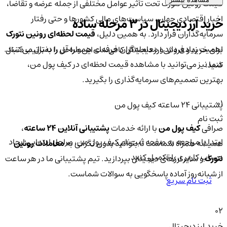
قیمت رونین نتورک تحت تأثیر عوامل مختلفی از جمله عرضه و تقاضا،
اخبار اقتصادی جهان، سیاست‌های مالی کشورها و حتی رفتار
خرید ارز دیجیتال در 3 مرحله ساده
سرمایه‌گذاران قرار دارد. به همین دلیل،
قیمت لحظه‌ای رونین نتورک
اهمیت زیادی دارد و معامله‌گران حرفه‌ای همواره آن را دنبال می‌کنند.
برای خرید و فروش ارز دیجیتال کافی‌ست این مراحل را به‌ترتیب دنبال
شما نیز می‌توانید با مشاهده قیمت لحظه‌ای در کیف پول من،
کنید:
بهترین تصمیم‌های سرمایه‌گذاری را بگیرید.
01
پشتیبانی ۲۴ ساعته کیف پول من
ثبت نام
صرافی
کیف پول من
با ارائه خدمات
پشتیبانی آنلاین ۲۴ ساعته
،
ابتدا با مراجعه به صفحه ثبت‌نام کیف‌ پول من، مراحل ابتدایی ایجاد
همیشه همراه شماست تا بتوانید بدون نگرانی به
معاملات رونین
حساب کاربری را تکمیل کنید.
نتورک
و سایر ارزهای دیجیتال بپردازید. تیم پشتیبانی ما در هر ساعت
از شبانه‌روز آماده پاسخگویی به سوالات شماست.
ثبت نام سریع
02
خرید ارز دیجیتال