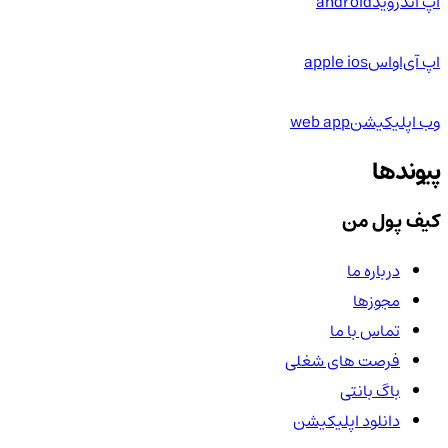
اپ اندروید
android
اپ آی‌او‌اس
apple ios
وب اپلیکیشن
web app
پیوندها
کیف پول من
درباره ما
مجوزها
تماس با ما
فرصت های شغلی
باگ بانتی
دانلود اپلیکیشن