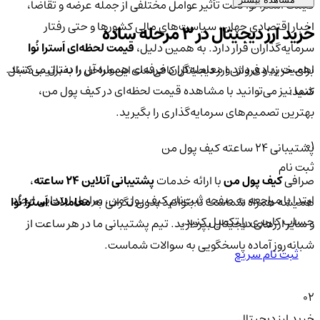
قیمت اَسترا نُوا تحت تأثیر عوامل مختلفی از جمله عرضه و تقاضا،
اخبار اقتصادی جهان، سیاست‌های مالی کشورها و حتی رفتار
خرید ارز دیجیتال در 3 مرحله ساده
سرمایه‌گذاران قرار دارد. به همین دلیل،
قیمت لحظه‌ای اَسترا نُوا
اهمیت زیادی دارد و معامله‌گران حرفه‌ای همواره آن را دنبال می‌کنند.
برای خرید و فروش ارز دیجیتال کافی‌ست این مراحل را به‌ترتیب دنبال
شما نیز می‌توانید با مشاهده قیمت لحظه‌ای در کیف پول من،
کنید:
بهترین تصمیم‌های سرمایه‌گذاری را بگیرید.
01
پشتیبانی ۲۴ ساعته کیف پول من
ثبت نام
صرافی
کیف پول من
با ارائه خدمات
پشتیبانی آنلاین ۲۴ ساعته
،
ابتدا با مراجعه به صفحه ثبت‌نام کیف‌ پول من، مراحل ابتدایی ایجاد
همیشه همراه شماست تا بتوانید بدون نگرانی به
معاملات اَسترا نُوا
حساب کاربری را تکمیل کنید.
و سایر ارزهای دیجیتال بپردازید. تیم پشتیبانی ما در هر ساعت از
شبانه‌روز آماده پاسخگویی به سوالات شماست.
ثبت نام سریع
02
خرید ارز دیجیتال