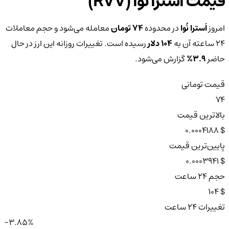
قیمت اَسترا نُوا (RVV)
امروز
اَسترا نُوا
در محدوده
74 تومان
معامله می‌شود و حجم معاملات
۲۴ ساعته آن به
104 دلار
رسیده است. تغییرات روزانه این ارز در حال
حاضر
3.9%
گزارش می‌شود.
قیمت تومانی
74
بالاترین قیمت
$ 0.0004188
پایین‌ترین قیمت
$ 0.0003941
حجم ۲۴ ساعت
$ 104
تغییرات ۲۴ ساعت
-3.85%