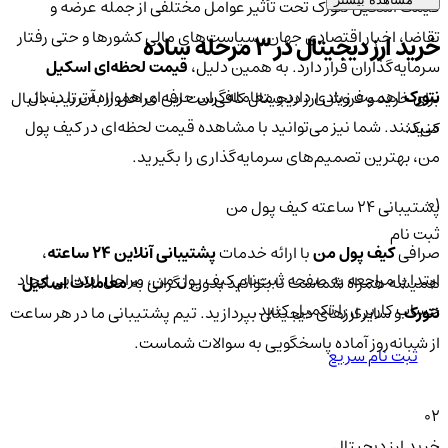
قیمت اسکیل نتورک تحت تأثیر عوامل مختلفی از جمله عرضه و
تقاضا، اخبار اقتصادی جهان، سیاست‌های مالی کشورها و حتی رفتار
خرید ارز دیجیتال در 3 مرحله ساده
سرمایه‌گذاران قرار دارد. به همین دلیل،
قیمت لحظه‌ای اسکیل
نتورک
اهمیت زیادی دارد و معامله‌گران حرفه‌ای همواره آن را دنبال
برای خرید و فروش ارز دیجیتال کافی‌ست این مراحل را به‌ترتیب دنبال
می‌کنند. شما نیز می‌توانید با مشاهده قیمت لحظه‌ای در کیف پول
کنید:
من، بهترین تصمیم‌های سرمایه‌گذاری را بگیرید.
01
پشتیبانی ۲۴ ساعته کیف پول من
ثبت نام
صرافی
کیف پول من
با ارائه خدمات
پشتیبانی آنلاین ۲۴ ساعته
،
ابتدا با مراجعه به صفحه ثبت‌نام کیف‌ پول من، مراحل ابتدایی ایجاد
همیشه همراه شماست تا بتوانید بدون نگرانی به
معاملات اسکیل
حساب کاربری را تکمیل کنید.
نتورک
و سایر ارزهای دیجیتال بپردازید. تیم پشتیبانی ما در هر ساعت
از شبانه‌روز آماده پاسخگویی به سوالات شماست.
ثبت نام سریع
02
خرید ارز دیجیتال