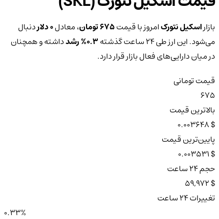
قیمت اسکیل نتورک (SKL)
بازار
اسکیل نتورک
امروز با قیمت
675 تومان
، معادل
0 دلار
دنبال
می‌شود. این ارز طی ۲۴ ساعت گذشته
0.3%
رشد
داشته و همچنان
در میان دارایی‌های فعال بازار قرار دارد.
قیمت تومانی
675
بالاترین قیمت
$ 0.003648
پایین‌ترین قیمت
$ 0.003531
حجم ۲۴ ساعت
$ 59,972
تغییرات ۲۴ ساعت
0.33%