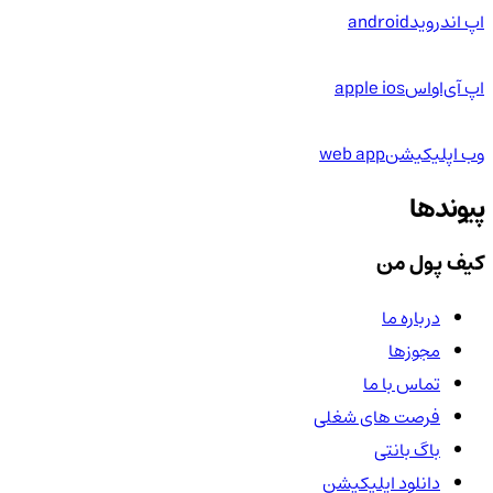
اپ اندروید
android
اپ آی‌او‌اس
apple ios
وب اپلیکیشن
web app
پیوندها
کیف پول من
درباره ما
مجوزها
تماس با ما
فرصت های شغلی
باگ بانتی
دانلود اپلیکیشن