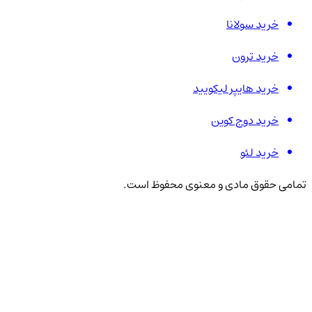
خرید سولانا
خرید ترون
خرید هایپر لیکویید
خرید دوج کوین
خرید لئو
تمامی حقوق مادی و معنوی محفوظ است.