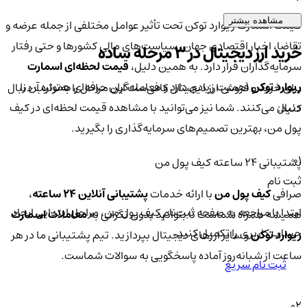
مشاهده بیشتر
قیمت اسمارت ریوارد توکن تحت تأثیر عوامل مختلفی از جمله عرضه و
تقاضا، اخبار اقتصادی جهان، سیاست‌های مالی کشورها و حتی رفتار
خرید ارز دیجیتال در 3 مرحله ساده
سرمایه‌گذاران قرار دارد. به همین دلیل،
قیمت لحظه‌ای اسمارت
ریوارد توکن
اهمیت زیادی دارد و معامله‌گران حرفه‌ای همواره آن را
برای خرید و فروش ارز دیجیتال کافی‌ست این مراحل را به‌ترتیب دنبال
دنبال می‌کنند. شما نیز می‌توانید با مشاهده قیمت لحظه‌ای در کیف
کنید:
پول من، بهترین تصمیم‌های سرمایه‌گذاری را بگیرید.
01
پشتیبانی ۲۴ ساعته کیف پول من
ثبت نام
صرافی
کیف پول من
با ارائه خدمات
پشتیبانی آنلاین ۲۴ ساعته
،
ابتدا با مراجعه به صفحه ثبت‌نام کیف‌ پول من، مراحل ابتدایی ایجاد
همیشه همراه شماست تا بتوانید بدون نگرانی به
معاملات اسمارت
حساب کاربری را تکمیل کنید.
ریوارد توکن
و سایر ارزهای دیجیتال بپردازید. تیم پشتیبانی ما در هر
ساعت از شبانه‌روز آماده پاسخگویی به سوالات شماست.
ثبت نام سریع
02