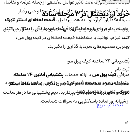
قیمت استتر نتورک تحت تأثیر عوامل مختلفی از جمله عرضه و تقاضا،
اخبار اقتصادی جهان، سیاست‌های مالی کشورها و حتی رفتار
خرید ارز دیجیتال در 3 مرحله ساده
سرمایه‌گذاران قرار دارد. به همین دلیل،
قیمت لحظه‌ای استتر نتورک
اهمیت زیادی دارد و معامله‌گران حرفه‌ای همواره آن را دنبال می‌کنند.
برای خرید و فروش ارز دیجیتال کافی‌ست این مراحل را به‌ترتیب دنبال
شما نیز می‌توانید با مشاهده قیمت لحظه‌ای در کیف پول من،
کنید:
بهترین تصمیم‌های سرمایه‌گذاری را بگیرید.
01
پشتیبانی ۲۴ ساعته کیف پول من
ثبت نام
صرافی
کیف پول من
با ارائه خدمات
پشتیبانی آنلاین ۲۴ ساعته
،
ابتدا با مراجعه به صفحه ثبت‌نام کیف‌ پول من، مراحل ابتدایی ایجاد
همیشه همراه شماست تا بتوانید بدون نگرانی به
معاملات استتر
حساب کاربری را تکمیل کنید.
نتورک
و سایر ارزهای دیجیتال بپردازید. تیم پشتیبانی ما در هر ساعت
از شبانه‌روز آماده پاسخگویی به سوالات شماست.
ثبت نام سریع
02
خرید ارز دیجیتال