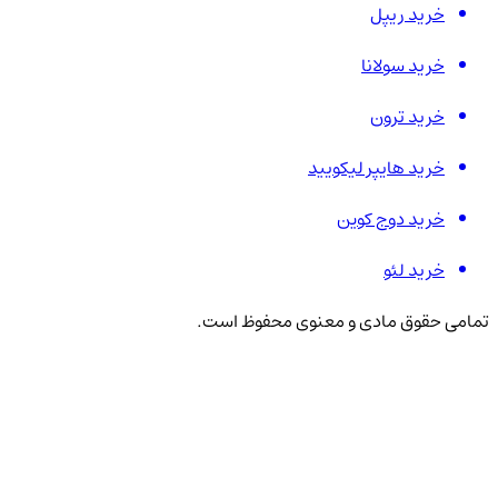
خرید ریپل
خرید سولانا
خرید ترون
خرید هایپر لیکویید
خرید دوج کوین
خرید لئو
تمامی حقوق مادی و معنوی محفوظ است.