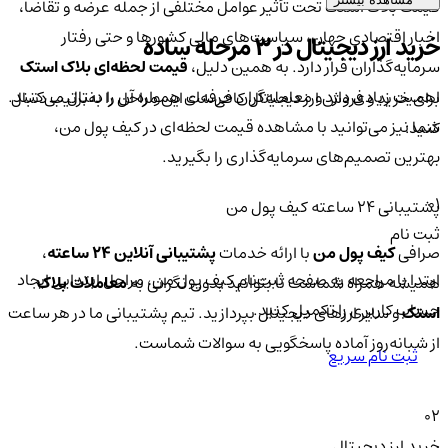
قیمت بلاک استک تحت تأثیر عوامل مختلفی از جمله عرضه و تقاضا،
اخبار اقتصادی جهان، سیاست‌های مالی کشورها و حتی رفتار
خرید ارز دیجیتال در 3 مرحله ساده
سرمایه‌گذاران قرار دارد. به همین دلیل،
قیمت لحظه‌ای بلاک استک
اهمیت زیادی دارد و معامله‌گران حرفه‌ای همواره آن را دنبال می‌کنند.
برای خرید و فروش ارز دیجیتال کافی‌ست این مراحل را به‌ترتیب دنبال
شما نیز می‌توانید با مشاهده قیمت لحظه‌ای در کیف پول من،
کنید:
بهترین تصمیم‌های سرمایه‌گذاری را بگیرید.
01
پشتیبانی ۲۴ ساعته کیف پول من
ثبت نام
صرافی
کیف پول من
با ارائه خدمات
پشتیبانی آنلاین ۲۴ ساعته
،
ابتدا با مراجعه به صفحه ثبت‌نام کیف‌ پول من، مراحل ابتدایی ایجاد
همیشه همراه شماست تا بتوانید بدون نگرانی به
معاملات بلاک
حساب کاربری را تکمیل کنید.
استک
و سایر ارزهای دیجیتال بپردازید. تیم پشتیبانی ما در هر ساعت
از شبانه‌روز آماده پاسخگویی به سوالات شماست.
ثبت نام سریع
02
خرید ارز دیجیتال