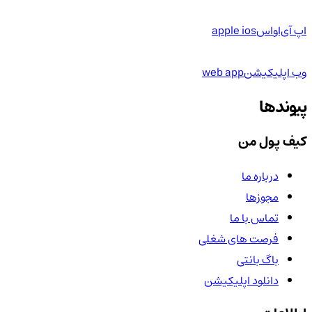
اپ آی‌او‌اس
apple ios
وب اپلیکیشن
web app
پیوندها
کیف پول من
درباره ما
مجوزها
تماس با ما
فرصت های شغلی
باگ بانتی
دانلود اپلیکیشن