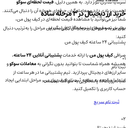
سرمایه‌گذاران قرار دارد. به همین دلیل،
قیمت لحظه‌ای سوکو
اهمیت زیادی دارد و معامله‌گران حرفه‌ای همواره آن را دنبال می‌کنند.
خرید ارز دیجیتال در 3 مرحله ساده
شما نیز می‌توانید با مشاهده قیمت لحظه‌ای در کیف پول من،
بهترین تصمیم‌های سرمایه‌گذاری را بگیرید.
برای خرید و فروش ارز دیجیتال کافی‌ست این مراحل را به‌ترتیب دنبال
کنید:
پشتیبانی ۲۴ ساعته کیف پول من
صرافی
کیف پول من
با ارائه خدمات
پشتیبانی آنلاین ۲۴ ساعته
،
01
همیشه همراه شماست تا بتوانید بدون نگرانی به
معاملات سوکو
و
ثبت نام
سایر ارزهای دیجیتال بپردازید. تیم پشتیبانی ما در هر ساعت از
ابتدا با مراجعه به صفحه ثبت‌نام کیف‌ پول من، مراحل ابتدایی ایجاد
شبانه‌روز آماده پاسخگویی به سوالات شماست.
حساب کاربری را تکمیل کنید.
ثبت نام سریع
02
خرید ارز دیجیتال