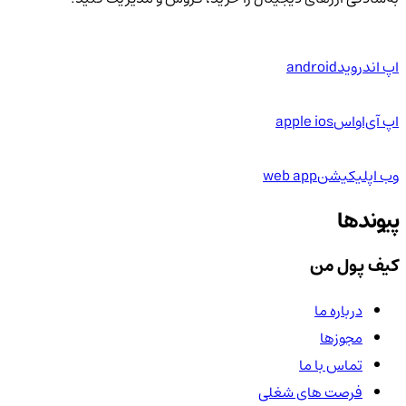
اپ اندروید
android
اپ آی‌او‌اس
apple ios
وب اپلیکیشن
web app
پیوندها
کیف پول من
درباره ما
مجوزها
تماس با ما
فرصت های شغلی