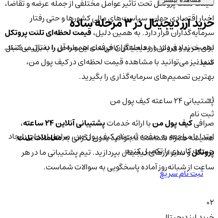
قیمت تلنت پروتکل تحت تأثیر عوامل مختلفی از جمله عرضه و تقاضا،
اخبار اقتصادی جهان، سیاست‌های مالی کشورها و حتی رفتار
خرید ارز دیجیتال در 3 مرحله ساده
سرمایه‌گذاران قرار دارد. به همین دلیل،
قیمت لحظه‌ای تلنت پروتکل
اهمیت زیادی دارد و معامله‌گران حرفه‌ای همواره آن را دنبال می‌کنند.
برای خرید و فروش ارز دیجیتال کافی‌ست این مراحل را به‌ترتیب دنبال
شما نیز می‌توانید با مشاهده قیمت لحظه‌ای در کیف پول من،
کنید:
بهترین تصمیم‌های سرمایه‌گذاری را بگیرید.
01
پشتیبانی ۲۴ ساعته کیف پول من
ثبت نام
صرافی
کیف پول من
با ارائه خدمات
پشتیبانی آنلاین ۲۴ ساعته
،
ابتدا با مراجعه به صفحه ثبت‌نام کیف‌ پول من، مراحل ابتدایی ایجاد
همیشه همراه شماست تا بتوانید بدون نگرانی به
معاملات تلنت
حساب کاربری را تکمیل کنید.
پروتکل
و سایر ارزهای دیجیتال بپردازید. تیم پشتیبانی ما در هر
ساعت از شبانه‌روز آماده پاسخگویی به سوالات شماست.
ثبت نام سریع
02
خرید ارز دیجیتال