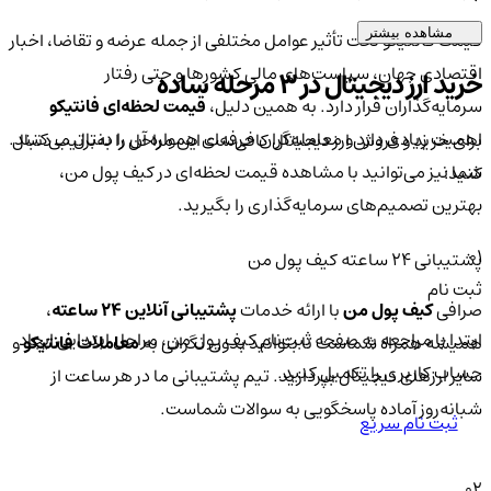
مشاهده بیشتر
قیمت فانتیکو تحت تأثیر عوامل مختلفی از جمله عرضه و تقاضا، اخبار
اقتصادی جهان، سیاست‌های مالی کشورها و حتی رفتار
خرید ارز دیجیتال در 3 مرحله ساده
سرمایه‌گذاران قرار دارد. به همین دلیل،
قیمت لحظه‌ای فانتیکو
اهمیت زیادی دارد و معامله‌گران حرفه‌ای همواره آن را دنبال می‌کنند.
برای خرید و فروش ارز دیجیتال کافی‌ست این مراحل را به‌ترتیب دنبال
شما نیز می‌توانید با مشاهده قیمت لحظه‌ای در کیف پول من،
کنید:
بهترین تصمیم‌های سرمایه‌گذاری را بگیرید.
01
پشتیبانی ۲۴ ساعته کیف پول من
ثبت نام
صرافی
کیف پول من
با ارائه خدمات
پشتیبانی آنلاین ۲۴ ساعته
،
ابتدا با مراجعه به صفحه ثبت‌نام کیف‌ پول من، مراحل ابتدایی ایجاد
همیشه همراه شماست تا بتوانید بدون نگرانی به
معاملات فانتیکو
و
حساب کاربری را تکمیل کنید.
سایر ارزهای دیجیتال بپردازید. تیم پشتیبانی ما در هر ساعت از
شبانه‌روز آماده پاسخگویی به سوالات شماست.
ثبت نام سریع
02