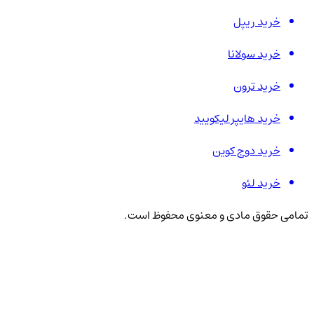
خرید ریپل
خرید سولانا
خرید ترون
خرید هایپر لیکویید
خرید دوج کوین
خرید لئو
تمامی حقوق مادی و معنوی محفوظ است.