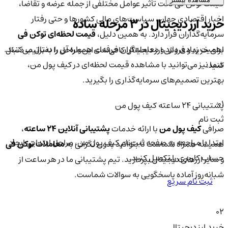
قیمت توکن فی تحت تأثیر عوامل مختلفی از جمله عرضه و تقاضا،
اخبار اقتصادی جهان، سیاست‌های مالی کشورها و حتی رفتار
خرید ارز دیجیتال در 3 مرحله ساده
سرمایه‌گذاران قرار دارد. به همین دلیل،
قیمت لحظه‌ای توکن فی
اهمیت زیادی دارد و معامله‌گران حرفه‌ای همواره آن را دنبال می‌کنند.
برای خرید و فروش ارز دیجیتال کافی‌ست این مراحل را به‌ترتیب دنبال
شما نیز می‌توانید با مشاهده قیمت لحظه‌ای در کیف پول من،
کنید:
بهترین تصمیم‌های سرمایه‌گذاری را بگیرید.
01
پشتیبانی ۲۴ ساعته کیف پول من
ثبت نام
صرافی
کیف پول من
با ارائه خدمات
پشتیبانی آنلاین ۲۴ ساعته
،
ابتدا با مراجعه به صفحه ثبت‌نام کیف‌ پول من، مراحل ابتدایی ایجاد
همیشه همراه شماست تا بتوانید بدون نگرانی به
معاملات توکن فی
حساب کاربری را تکمیل کنید.
و سایر ارزهای دیجیتال بپردازید. تیم پشتیبانی ما در هر ساعت از
شبانه‌روز آماده پاسخگویی به سوالات شماست.
ثبت نام سریع
02
خرید ارز دیجیتال