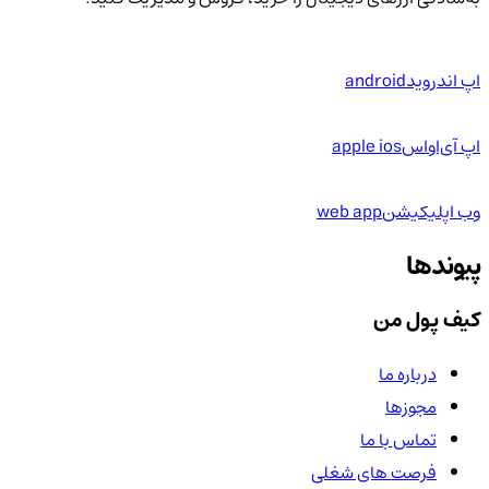
اپ اندروید
android
اپ آی‌او‌اس
apple ios
وب اپلیکیشن
web app
پیوندها
کیف پول من
درباره ما
مجوزها
تماس با ما
فرصت های شغلی