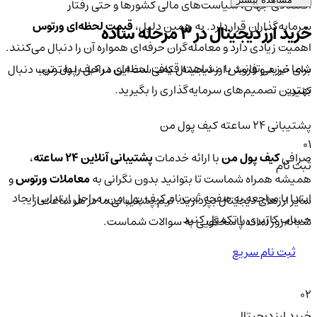
اقتصادی جهان، سیاست‌های مالی کشورها و حتی رفتار
سرمایه‌گذاران قرار دارد. به همین دلیل،
قیمت لحظه‌ای ورتوس
خرید ارز دیجیتال در 3 مرحله ساده
اهمیت زیادی دارد و معامله‌گران حرفه‌ای همواره آن را دنبال می‌کنند.
شما نیز می‌توانید با مشاهده قیمت لحظه‌ای در کیف پول من،
برای خرید و فروش ارز دیجیتال کافی‌ست این مراحل را به‌ترتیب دنبال
بهترین تصمیم‌های سرمایه‌گذاری را بگیرید.
کنید:
پشتیبانی ۲۴ ساعته کیف پول من
01
صرافی
کیف پول من
با ارائه خدمات
پشتیبانی آنلاین ۲۴ ساعته
،
ثبت نام
همیشه همراه شماست تا بتوانید بدون نگرانی به
معاملات ورتوس
و
ابتدا با مراجعه به صفحه ثبت‌نام کیف‌ پول من، مراحل ابتدایی ایجاد
سایر ارزهای دیجیتال بپردازید. تیم پشتیبانی ما در هر ساعت از
حساب کاربری را تکمیل کنید.
شبانه‌روز آماده پاسخگویی به سوالات شماست.
ثبت نام سریع
02
خرید ارز دیجیتال