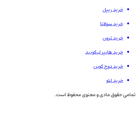
خرید ریپل
خرید سولانا
خرید ترون
خرید هایپر لیکویید
خرید دوج کوین
خرید لئو
تمامی حقوق مادی و معنوی محفوظ است.