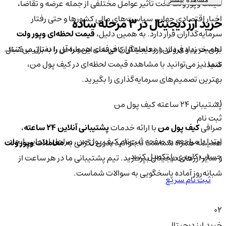
قیمت وپور ولت تحت تأثیر عوامل مختلفی از جمله عرضه و تقاضا،
اخبار اقتصادی جهان، سیاست‌های مالی کشورها و حتی رفتار
خرید ارز دیجیتال در 3 مرحله ساده
سرمایه‌گذاران قرار دارد. به همین دلیل،
قیمت لحظه‌ای وپور ولت
اهمیت زیادی دارد و معامله‌گران حرفه‌ای همواره آن را دنبال می‌کنند.
برای خرید و فروش ارز دیجیتال کافی‌ست این مراحل را به‌ترتیب دنبال
شما نیز می‌توانید با مشاهده قیمت لحظه‌ای در کیف پول من،
کنید:
بهترین تصمیم‌های سرمایه‌گذاری را بگیرید.
01
پشتیبانی ۲۴ ساعته کیف پول من
ثبت نام
صرافی
کیف پول من
با ارائه خدمات
پشتیبانی آنلاین ۲۴ ساعته
،
ابتدا با مراجعه به صفحه ثبت‌نام کیف‌ پول من، مراحل ابتدایی ایجاد
همیشه همراه شماست تا بتوانید بدون نگرانی به
معاملات وپور ولت
حساب کاربری را تکمیل کنید.
و سایر ارزهای دیجیتال بپردازید. تیم پشتیبانی ما در هر ساعت از
شبانه‌روز آماده پاسخگویی به سوالات شماست.
ثبت نام سریع
02
خرید ارز دیجیتال