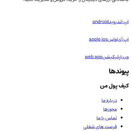
اپ اندروید
android
اپ آی‌او‌اس
apple ios
وب اپلیکیشن
web app
پیوندها
کیف پول من
درباره ما
مجوزها
تماس با ما
فرصت های شغلی