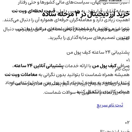
اخبار اقتصادی جهان، سیاست‌های مالی کشورها و حتی رفتار
سرمایه‌گذاران قرار دارد. به همین دلیل،
قیمت لحظه‌ای ویت نت
خرید ارز دیجیتال در 3 مرحله ساده
اهمیت زیادی دارد و معامله‌گران حرفه‌ای همواره آن را دنبال می‌کنند.
شما نیز می‌توانید با مشاهده قیمت لحظه‌ای در کیف پول من،
برای خرید و فروش ارز دیجیتال کافی‌ست این مراحل را به‌ترتیب دنبال
بهترین تصمیم‌های سرمایه‌گذاری را بگیرید.
کنید:
پشتیبانی ۲۴ ساعته کیف پول من
01
صرافی
کیف پول من
با ارائه خدمات
پشتیبانی آنلاین ۲۴ ساعته
،
ثبت نام
همیشه همراه شماست تا بتوانید بدون نگرانی به
معاملات ویت نت
ابتدا با مراجعه به صفحه ثبت‌نام کیف‌ پول من، مراحل ابتدایی ایجاد
و سایر ارزهای دیجیتال بپردازید. تیم پشتیبانی ما در هر ساعت از
حساب کاربری را تکمیل کنید.
شبانه‌روز آماده پاسخگویی به سوالات شماست.
ثبت نام سریع
02
خرید ارز دیجیتال