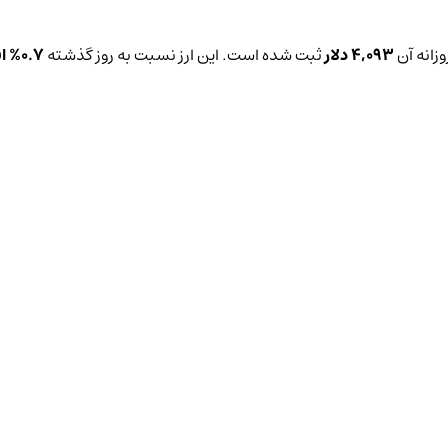
زانه آن
4,093 دلار
ثبت شده است. این ارز نسبت به روز گذشته
0.7%
ا