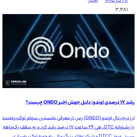
۲۸ تیر ۱۴۰۵
اخبار
3,381
رشد ۱۷ درصدی اوندو؛ دلیل جهش اخیر ONDO چیست؟
ارز دیجیتال اوندو (ONDO) پس از معرفی نخستین سهام توکنیزه‌شده
با پشتوانه DTC، طی ۲۴ ساعت ۱۷ درصد رشد کرد و به سقف یک‌ماهه
رسید. ورود DTCC و شرکت‌های بزرگ مالی به حوزه توکنیزه‌سازی