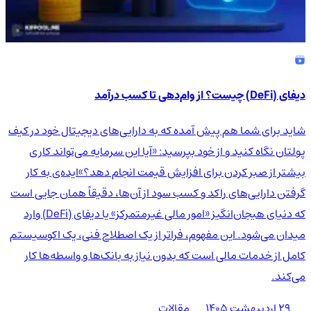
دیفای (DeFi) چیست؟ از وام‌دهی تا کسب درآمد
شاید برای شما هم پیش آمده که به دارایی‌های دیجیتال خود در کیف
پولتان نگاه کنید و از خود بپرسید: «آیا این سرمایه می‌تواند کاری
بیشتر از صبر کردن برای افزایش قیمت انجام دهد؟»ایده‌ی به کار
گرفتن دارایی‌های راکد و کسب سود از آن‌ها، دقیقاً همان جایی است
که دنیای هیجان‌انگیز «امور مالی غیرمتمرکز» یا دیفای (DeFi) وارد
میدان می‌شود. این مفهوم، فراتر از یک اصطلاح فنی، یک اکوسیستم
کامل از خدمات مالی است که بدون نیاز به بانک‌ها و واسطه‌ها کار
می‌کند.
۲۹ اردیبهشت ۱۴۰۵
مقالات