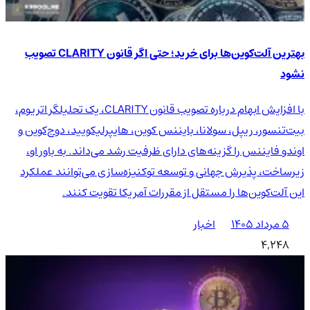
بهترین آلت‌کوین‌ها برای خرید؛ حتی اگر قانون CLARITY تصویب
نشود
با افزایش ابهام درباره تصویب قانون CLARITY، یک تحلیلگر اتریوم،
بیت‌تنسور، ریپل، سولانا، بایننس کوین، هایپرلیکویید، دوج‌کوین و
اوندو فایننس را گزینه‌های دارای ظرفیت رشد می‌داند. به باور او،
زیرساخت، پذیرش جهانی و توسعه توکنیزه‌سازی می‌توانند عملکرد
این آلت‌کوین‌ها را مستقل از مقررات آمریکا تقویت کنند.
۵ مرداد ۱۴۰۵
اخبار
4,248