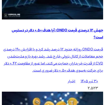
جهش ۱۲ درصدی قیمت ONDO؛ آیا هدف ۰.۵۰ دلار در دسترس
است؟
قیمت ONDO روزانه حدود ۱۲ درصد رشد کرد و با افزایش ۱۹۰ درصدی
حجم معاملات از کانال نزولی خارج شد. رشد بهره باز و مثبت‌شدن
CVD از قدرت خریداران حمایت می‌کند، اما عبور از مقاومت ۰.۴۲ دلار
برای حرکت به‌سوی هدف ۰.۵۰ دلار ضروری است.
۳۰ تیر ۱۴۰۵
اخبار
2,523