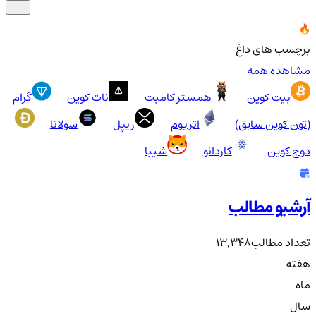
برچسب های داغ
مشاهده همه
بیت کوین
همستر کامبت
نات کوین
گرام
(تون کوین سابق)
اتریوم
ریپل
سولانا
دوج کوین
کاردانو
شیبا
آرشیو مطالب
تعداد مطالب
13,348
هفته
ماه
سال