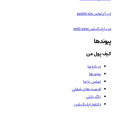
اپ آی‌او‌اس
apple ios
وب اپلیکیشن
web app
پیوندها
کیف پول من
درباره ما
مجوزها
تماس با ما
فرصت های شغلی
باگ بانتی
دانلود اپلیکیشن