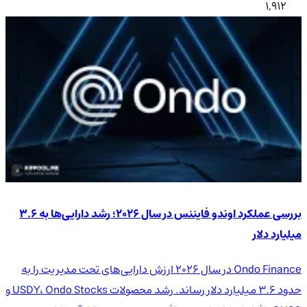
1,912
بررسی عملکرد اوندو فایننس در سال ۲۰۲۶؛ رشد دارایی‌ها به ۳.۶
میلیارد دلار
Ondo Finance در سال ۲۰۲۶ ارزش دارایی‌های تحت مدیریت را به
حدود ۳.۶ میلیارد دلار رساند. رشد محصولات USDY، Ondo Stocks و