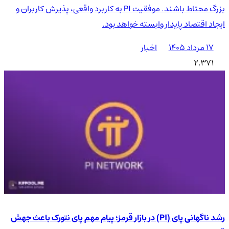
بزرگ محتاط باشند. موفقیت PI به کاربرد واقعی، پذیرش کاربران و
ایجاد اقتصاد پایدار وابسته خواهد بود.
۱۷ مرداد ۱۴۰۵
اخبار
2,371
رشد ناگهانی پای (PI) در بازار قرمز؛ پیام مهم پای نتورک باعث جهش