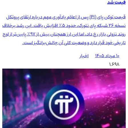
قیمت شد
قیمت توکن پای (PI) پس از اعلام یادآوری مهم درباره ارتقای پروتکل
نسخه ۲۶ شبکه پای نتورک، حدود ۵٪ افزایش یافت. این رشد برخلاف
روند نزولی بازار رخ داد، اما این ارز همچنان بیش از ۹۷٪ پایین‌تر از اوج
تاریخی خود قرار دارد و وضعیت کلی آن چالش‌برانگیز است.
۱۰ مرداد ۱۴۰۵
اخبار
1,698