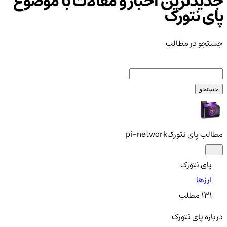
جدیدترین اخبار و مقالات با موضوع
پای نتورک
جستجو در مطالب
جستجو
مطالب پای نتورک
pi-network
پای نتورک
ارزها
131
مطلب
درباره پای نتورک