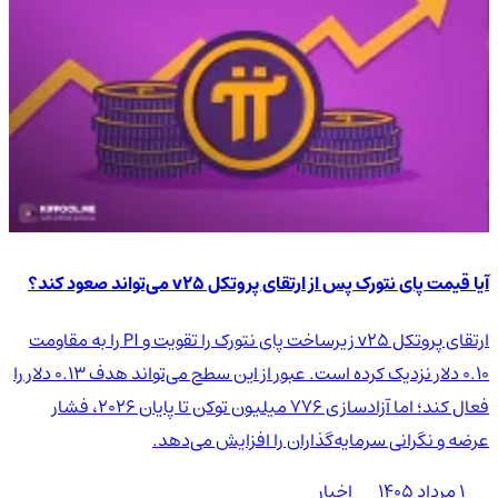
آیا قیمت پای نتورک پس از ارتقای پروتکل v25 می‌تواند صعود کند؟
ارتقای پروتکل v25 زیرساخت پای نتورک را تقویت و PI را به مقاومت
۰.۱۰ دلار نزدیک کرده است. عبور از این سطح می‌تواند هدف ۰.۱۳ دلار را
فعال کند؛ اما آزادسازی ۷۷۶ میلیون توکن تا پایان ۲۰۲۶، فشار
عرضه و نگرانی سرمایه‌گذاران را افزایش می‌دهد.
۱ مرداد ۱۴۰۵
اخبار