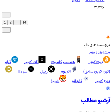
3,796
1
2
...
14
برچسب های داغ
مشاهده همه
بیت کوین
همستر کامبت
نات کوین
گرام
(تون کوین سابق)
اتریوم
ریپل
سولانا
دوج کوین
کاردانو
شیبا
آرشیو مطالب