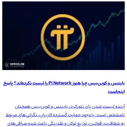
بایننس و کوین‌بیس چرا هنوز Pi Network را لیست نکرده‌اند؟ پاسخ
اینجاست
آینده لیست شدن پای نتورک در بایننس و کوین‌بیس همچنان
نامشخص است. با وجود حمایت گسترده کاربران، نگرانی‌های مربوط
به شفافیت، قوانین، توزیع توکن و نقدینگی باعث شده صرافی‌های