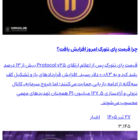
چرا قیمت پای نتورک امروز افزایش یافت؟
قیمت پای نتورک پس از اعلام ارتقای Protocol v25 بیش از ۱۳ درصد
رشد کرد و به ۰.۰۸۳ دلار رسید. افزایش قراردادهای باز و تشکیل کف
سه‌گانه از ادامه بازیابی حمایت می‌کنند؛ اما خروج سرمایه، کانال
نزولی و آزادسازی ۱۲۷.۵ میلیون PI همچنان تهدیدهای مهمی
محسوب می‌شوند.
۲۷ تیر ۱۴۰۵
اخبار
3,145