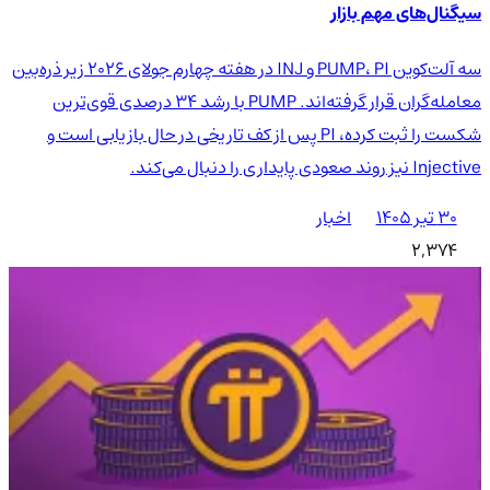
سیگنال‌های مهم بازار
سه آلت‌کوین PUMP، PI و INJ در هفته چهارم جولای ۲۰۲۶ زیر ذره‌بین
معامله‌گران قرار گرفته‌اند. PUMP با رشد ۳۴ درصدی قوی‌ترین
شکست را ثبت کرده، PI پس از کف تاریخی در حال بازیابی است و
Injective نیز روند صعودی پایداری را دنبال می‌کند.
۳۰ تیر ۱۴۰۵
اخبار
2,374