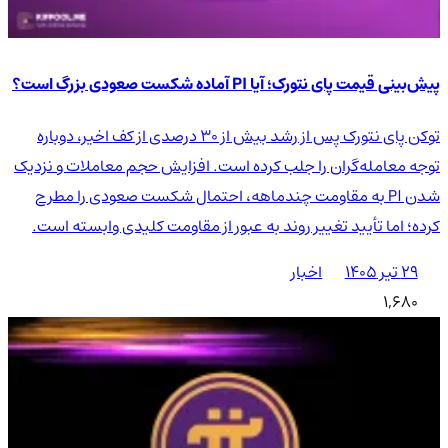
پیش‌بینی قیمت پای نتورک؛ آیا PI آماده شکست صعودی بزرگ است؟
توکن پای نتورک پس از رشد بیش از ۳۰ درصدی از کف اخیر، دوباره
توجه معامله‌گران را جلب کرده است. افزایش حجم معاملات و نزدیک
شدن PI به مقاومت چندماهه، احتمال شکست صعودی را مطرح
کرده؛ اما تأیید تغییر روند به عبور از مقاومت کلیدی وابسته است.
۲۹ تیر ۱۴۰۵
اخبار
1,680