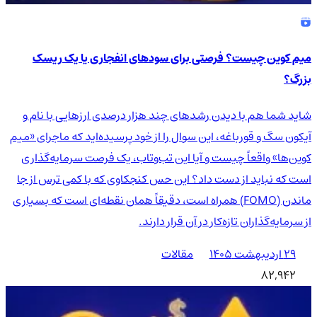
میم کوین چیست؟ فرصتی برای سودهای انفجاری یا یک ریسک
بزرگ؟
شاید شما هم با دیدن رشدهای چند هزار درصدی ارزهایی با نام و
آیکون سگ و قورباغه، این سوال را از خود پرسیده‌اید که ماجرای «میم
کوین‌ها» واقعاً چیست و آیا این تب‌وتاب، یک فرصت سرمایه‌گذاری
است که نباید از دست داد؟ این حس کنجکاوی که با کمی ترس از جا
ماندن (FOMO) همراه است، دقیقاً همان نقطه‌ای است که بسیاری
از سرمایه‌گذاران تازه‌کار در آن قرار دارند.
۲۹ اردیبهشت ۱۴۰۵
مقالات
82,942