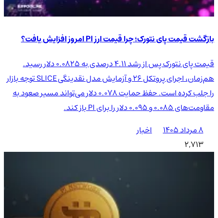
بازگشت قیمت پای نتورک؛ چرا قیمت ارز PI امروز افزایش یافت؟
قیمت پای نتورک پس از رشد ۴.۱۱ درصدی به ۰.۰۸۲۵ دلار رسید.
هم‌زمان، اجرای پروتکل ۲۶ و آزمایش مدل نقدینگی SLICE توجه بازار
را جلب کرده است. حفظ حمایت ۰.۰۷۸ دلار می‌تواند مسیر صعود به
مقاومت‌های ۰.۰۸۵ و ۰.۰۹۵ دلار را برای PI باز کند.
۸ مرداد ۱۴۰۵
اخبار
2,713