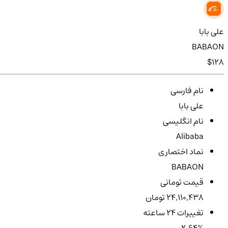
علی بابا
BABAON
$128
نام فارسی
علی بابا
نام انگلیسی
Alibaba
نماد اختصاری
BABAON
قیمت تومانی
24,110,438 تومان
تغییرات ۲۴ ساعته
2.64%