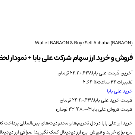
Wallet BABAON & Buy/Sell Alibaba (BABAON)
فروش و خرید ارز سهام شرکت علی بابا + نمودار لحظه ای ار
آخرین قیمت علی بابا
24,110,438
تومان
تغییرات 24 ساعت
%
-2.64
خرید علی بابا
قیمت خرید علی بابا
24,110,438
تومان
قیمت فروش علی بابا
23,918,003
تومان
خرید ارز علی بابا در دل تحریم‌ها و محدودیت‌های بین‌المللی پرداخت ک
من برای خرید و فروش این ارز دیجیتال کمک نگیرید! صرافی ارز دیجیتال