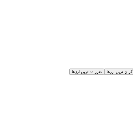
گران ترین ارزها
ضرر ده ترین ارزها