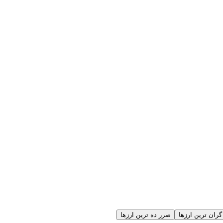
گران ترین ارزها
ضرر ده ترین ارزها