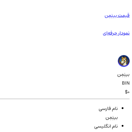
قیمت بینِمِن
نمودار حرفه‌ای
بینِمِن
BIN
$0
نام فارسی
بینِمِن
نام انگلیسی