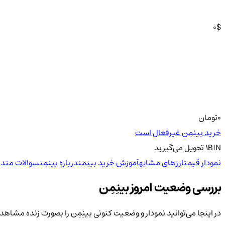
0
$
0
تومان
خرید بینِمِن غیرفعال است
BIN
1
تحویل
می‌گیرید
نمودار قیمت
ارزهای مشابه
آموزش خرید بینِمِن
درباره بینِمِن
سوالات متدا
بررسی وضعیت امروز بینِمِن
در اینجا می‌توانید نمودار و وضعیت کنونی بینِمِن را بصورت زنده مشاهد