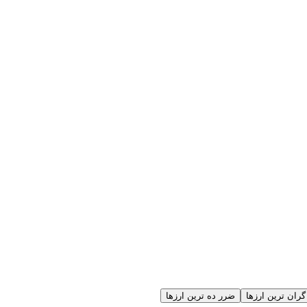
گران ترین ارزها
ضرر ده ترین ارزها