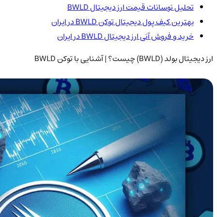
تحلیل نوسانات قیمت ارز دیجیتال BWLD
بهترین کیف پول دیجیتال توکن BWLD در ایران
خرید و فروش آنی ارز دیجیتال BWLD در ایران
ارز دیجیتال بولد (BWLD) چیست؟ | آشنایی با توکن BWLD