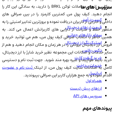
بروکلی و انجام معاملات توکن BRKL را دارید، به سادگی این کار را
سرویس های ما
انجام دهید. کیف پول من کمترین کارمزد را در بین صرافی های
کسب درآمد
داخلی و خارجی از کاربران دریافت نموده و بروزترین تدابیر امنیتی را به
قیمت ارزهای دیجیتال
منظور حفظ و صیانت از دارایی های کاربرانش اعمال می کند. به
سهام بازارهای جهانی
همین خاطر با انتخاب صرافی کیف پول من، هم می توانید خرید و
استیکینگ ارز دیجیتال
فروش ارز دیجیتال بروکلی را در هر زمان و مکان انجام دهید و هم از
دکس پلاس
سایر خدمات و امکانات این مجموعه نظیر خرید شارژ با ارز دیجیتال،
خرید گیفت کارت
خرید بلیط هواپیما و غیره بهره مند شوید. جهت ثبت نام و دسترسی
خدمات پرداخت
کامل به امکانات سایت کیف پول من، از لینک
ثبت نام و عضویت
ایرانسل
اقدام نموده و به جمع هزاران کاربر این صرافی بپیوندید.
همراه اول
ارزهای پیش لیست
سرویس های API
پیوندهای مهم