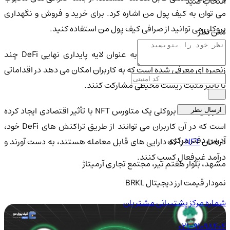
انتخاب کنید
می توان به کیف پول من اشاره کرد. برای خرید و فروش و نگهداری
بروکلی می توانید از صرافی کیف پول من استفاده کنید.
متن نظر
ایه پایداری DeFi:
بروکلی به عنوان لایه پایداری نهایی DeFi چند
زنجیره ای معرفی شده است که به کاربران امکان می دهد در اقداماتی
با تأثیر مثبت زیست محیطی مشارکت کنند.
تاورس NFT:
بروکلی یک متاورس NFT با تأثیر اقتصادی ایجاد کرده
ارسال نظر
است که در آن کاربران می توانند از طریق تراکنش های DeFi خود،
آدرس دفتر مرکزی
رختان
NFT
را که دارایی های قابل معامله هستند، به دست آورند و
درآمد غیرفعال کسب کنند.
مشهد، بلوار هفتم تیر، مجتمع تجاری آرمیتاژ
نمودار قیمت ارز دیجیتال BRKL
شماره مرکز پشتیبانی مشتریان
021-91098404