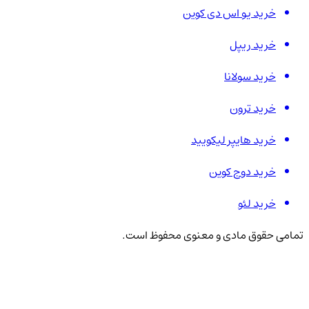
خرید یو اس دی کوین
خرید ریپل
خرید سولانا
خرید ترون
خرید هایپر لیکویید
خرید دوج کوین
خرید لئو
تمامی حقوق مادی و معنوی محفوظ است.