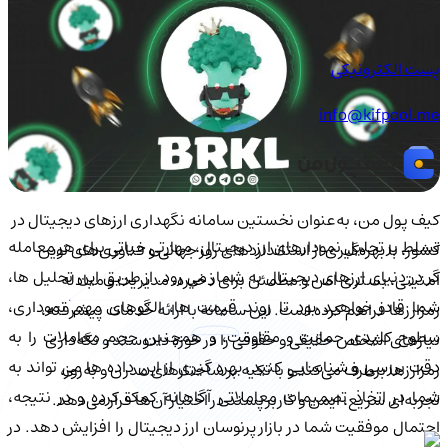
پست الکترونیکی
info@kifpool.me
کیف‌ پول من، به‌عنوان نخستین سامانه نگهداری ارزهای دیجیتال در
تسلط بر تحلیل نمودارهای ارز دیجیتال، مهارتی حیاتی برای هر معامله
کشور، با بهره‌گیری از استانداردهای روز جهانی و فناوری‌های نوین
گر در دنیای ارزهای دیجیتال به شمار می رود. از طریق این تحلیل ها،
امنیتی، بستری امن و مطمئن برای ذخیره، مدیریت و مبادله
شما قادر خواهید بود تا روند قیمت ها، الگوهای مهم نموداری،
رمزارزها فراهم کرده است. این سامانه با ارائه خدمات پیشرفته،
سطوح کلیدی حمایت و مقاومت، و همچنین حجم معاملات را به
نیازهای اشخاص حقیقی و حقوقی را در حوزه دادوستد و نگه‌داری
دقت بررسی و شناسایی کنید. بهره گیری از این داده ها می تواند به
رمزارزها برطرف می‌کند و با تکیه بر ساختارهای مدرن و به‌روز،
شما در اتخاذ تصمیمات معاملاتی آگاهانه کمک کرده و در نتیجه،
تجربه‌ای سریع، ایمن و کاربرپسند در اختیار آن‌ها قرار می‌دهد.
احتمال موفقیت شما در بازار پرنوسان ارز دیجیتال را افزایش دهد. در