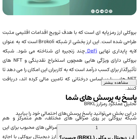
بروکلی ارز رمزپایه ای است که با هدف ترویج اقدامات اقلیمی مثبت
طراحی شده است. این ارز بخشی از شبکه Brokoli است که به عنوان
ایه پایداری نهایی
DeFi
چند زنجیره ای شناخته می شود. شبکه
بروکلی دارای ویژگی هایی همچون استخراج نقدینگی و NFT های
تأثیرگذار برای کسب درآمد است که به کاربران این امکان را می دهد تا
NFT هایی را بر اساس درختانی که تامین مالی کرده اند، دریافت
مشاهده بیشتر
کنند.
پاسخ به پرسش های شما
تحلیل عملکرد رمزارز BRKL
در این بخش می‌توانید پاسخ پرسش‌های احتمالی خود را بیابید
شبکه بروکلی بر روی صرافی های مختلف، هم متمرکز و هم
غیرمتمرکز، قابل معامله است. از جمله صرافی های محبوب برای این
1
ارز می توان به کیف پول من اشاره کرد. ارز دیجیتال بروکلی با اجازه
ارز دیجیتال بروکلی (BRKL) چیست؟