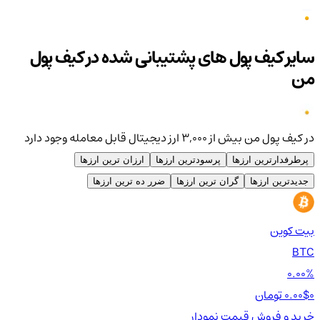
سایر کیف پول های پشتیبانی شده در کیف پول
من
در کیف پول من بیش از ۳,۰۰۰ ارز دیجیتال قابل معامله وجود دارد
پرطرفدارترین ارزها
پرسودترین ارزها
ارزان ترین ارزها
جدیدترین ارزها
گران ترین ارزها
ضرر ده ترین ارزها
بیت کوین
اتر
TH
BTC
00%
0.00%
0 تومان
0.00$
0 تومان
0$
خرید و فروش
قیمت
نمودار
خر