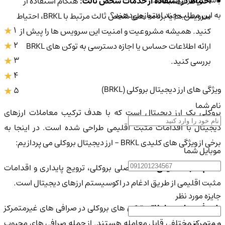
احتیاط در استفاده از خدمات شخص ثالث:
هنگام استفاده از
به این مطلب چند امتیاز می‌دهید؟
سرویس ها یا برنامه های شخص ثالث مرتبط با BRKL، احتیاط
1
کنید. همیشه مشروعیت و امنیت این سرویس ها را پیش از
2
ارائه اطلاعات حساس یا اجازه دسترسی به توکن های BRKL
3
بررسی کنید.
4
ویژگی های ارز دیجیتال بروکلی (BRKL)
5
نام شما
بروکلی یک ارز دیجیتال است که با هدف ترکیب معاملات ارزهای
دیجیتال با اقدامات مثبت اقلیمی طراحی شده است. در اینجا به
برخی از ویژگی های کلیدی BRKL - ارز دیجیتال بروکلی می پردازیم:
موبایل شما
قدام مثبت اقلیمی:
هدف اصلی بروکلی، ترویج پایداری و اقدامات
مثبت اقلیمی از طریق ادغام در اکوسیستم ارزهای دیجیتال است.
جایزه مورد نظر
پلت فرم های معاملاتی:
توکن های بروکلی در صرافی های غیرمتمرکز
و متمرکز مختلفی قابل معامله هستند. از جمله صرافی های محبوب