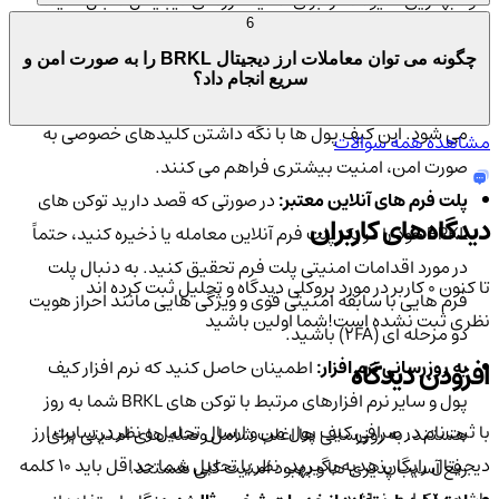
شود بهترین شیوه ها را برای امنیت ارزهای دیجیتال دنبال کنید:
6
چگونه می توان معاملات ارز دیجیتال BRKL را به صورت امن و
استفاده از کیف پول های ایمن:
استفاده از کیف پول های
سریع انجام داد؟
مطمئن مانند کیف پول من برای ذخیره توکن های BRKL توصیه
می شود. این کیف پول ها با نگه داشتن کلیدهای خصوصی به
مشاهده همه سوالات
صورت امن، امنیت بیشتری فراهم می کنند.
پلت فرم های آنلاین معتبر:
در صورتی که قصد دارید توکن های
دیدگاه‌های کاربران
BRKL خود را در یک پلت فرم آنلاین معامله یا ذخیره کنید، حتماً
در مورد اقدامات امنیتی پلت فرم تحقیق کنید. به دنبال پلت
تا کنون 0 کاربر در مورد
بروکلی
دیدگاه و تحلیل ثبت کرده اند
فرم هایی با سابقه امنیتی قوی و ویژگی هایی مانند احراز هویت
نظری ثبت نشده است!
شما اولین باشید
دو مرحله ای (2FA) باشید.
به روزرسانی نرم افزار:
اطمینان حاصل کنید که نرم افزار کیف
افزودن دیدگاه
پول و سایر نرم افزارهای مرتبط با توکن های BRKL شما به روز
با ثبت‌نام در صرافی کیف پول من و ارسال تحلیل و نظر در سایت ارز
هستند. به روزرسانی ها اغلب شامل وصله های امنیتی برای
دیجیتال رایگان هدیه بگیرید. نظر یا تحلیل شما حداقل باید ۱۰ کلمه
رفع آسیب پذیری ها و بهبود امنیت کلی هستند.
باشد و تکراری نباشد.