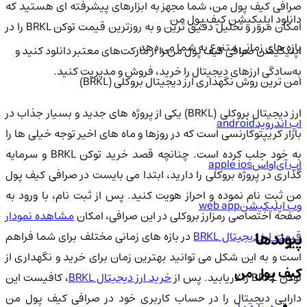
صرافی کیف پول من، شما مجهز به ابزارهای پیشرفته ای هستید که
دانلود اپلیکیشن کیف‌ پول من
امکان مرور و تحلیل دقیق ترین و به روزترین قیمت توکن BRKL را در
بازه های زمانی متنوع به شما می دهد.
اپلیکیشن صرافی کیف پول من را از مارکت‌های معتبر دانلود کنید و
به‌سادگی ارزهای دیجیتال را خرید، فروش و مدیریت کنید.
امن ترین روش نگهداری ارز دیجیتال بروکلی (BRKL)
ارز دیجیتال بروکلی (BRKL) یکی از پروژه های جدید و بسیار جذاب در
اپ اندروید
android
بازار کریپتوکارنسی است که در روزها و ماه های اخیر توجه خیلی ها را
به خود جلب کرده است. چنانچه قصد خرید توکن BRKL و سرمایه
اپ آی‌او‌اس
apple ios
گذاری در پروژه بروکلی را دارید، ابتدا می بایست در صرافی کیف پول
من ثبت نام نموده و احراز هویت کنید. پس از ثبت نام، با ورود به
وب اپلیکیشن
web app
فحه اختصاصی رمزارز بروکلی در این صرافی، امکان
مشاهده نمودار
پیوندها
یمت ارز دیجیتال BRKL
در بازه های زمانی مختلف برای شما فراهم
است و به این شکل می توانید بهترین زمان برای خرید و نگهداری از
کیف پول من
توکن BRKL را دریابید. پس از
خرید ارز دیجیتال BRKL
، کافیست این
دارایی دیجیتال را در حساب کاربری خود در صرافی کیف پول من