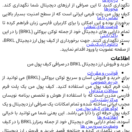
درباره ما
نگهداری کنید تا این صرافی از ارزهای دیجیتال شما نگهداری کند.
مجوزها
کیف پول من پلت فرمی ایرانی است که از سطح امنیت بسیار بالایی
تماس با ما
برخوردار بوده و این امکان را برای کاربران فارسی زبان فراهم کرده تا
فرصت های شغلی
تمام دارایی های دیجیتال خود از جمله توکن بروکلی (BRKL) را در این
باگ بانتی
بستر نگهداری کنند. جهت برخورداری از کیف پول ارز دیجیتال BRKL،
دانلود اپلیکیشن
از صفحه عضویت یا ورود اقدام نمایید.
اطلاعات
خرید و فروش ارز دیجیتال BRKL در صرافی کیف پول من
قوانین و مقررات
برای خرید و فروش آسان و سریع توکن بروکلی (BRKL) می توانید از
حریم خصوصی
پلت فرم کیف پول من استفاده کنید. کیف پول من یک پلت فرم
سوالات متداول
فارسی مدرن است که با استفاده از هوش و تخصص برنامه نویسان
مرکز پشتیبانی
مجرب ایرانی ساخته شده و تمام امکانات یک صرافی ارز دیجیتال و یک
لوگو های کیف پول من
کیف پول حرفه ای را دارا می باشد. این یعنی شما می توانید با خیالی
اطلاعیه ها
آسوده، تمام دارایی های دیجیتال خود از جمله رمزارز BRKL را در کیف
وضعیت سرویس ها
پول من نگهداری کرده و چنانچه قصد خرید و فروش ارز دیجیتال