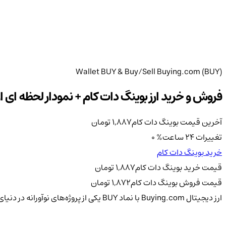
Wallet BUY & Buy/Sell Buying.com (BUY)
فروش و خرید ارز بوینگ دات کام + نمودار لحظه ای ارز Y
آخرین قیمت بوینگ دات کام
1,887
تومان
تغییرات 24 ساعت
%
0
خرید بوینگ دات کام
قیمت خرید بوینگ دات کام
1,887
تومان
قیمت فروش بوینگ دات کام
1,872
تومان
ارز دیجیتال Buying.com با نماد BUY یکی از پروژه‌های نوآورانه در دنیای تجارت الکترونیک و ارزهای دیجیتال است.