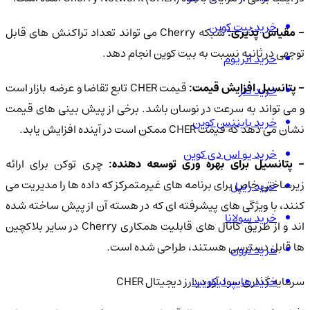
خرید بیت کوین
 مقیاس پذیری:
شبکه Cherry می تواند تعداد تراکنش های قابل
توجهی در ثانیه نسبت به بیت کوین انجام دهد.
خرید اتریوم
 پتانسیل افزایش قیمت:
قیمت CHER تابع تقاضا و عرضه بازار است
خرید تتر
و می تواند به سرعت در نوسان باشد. برخی از پیش بینی های قیمت
خرید بایننس کوین
نشان می دهد که قیمت CHER ممکن است در آینده افزایش یابد.
خرید یو اس دی کوین
 پتانسیل برای بهره وری توسعه دهنده:
چری توکن برای ارائه
زیرساختی خاص برای برنامه های غیرمتمرکز که داده ها را مدیریت می
خرید ریپل
کنند، با ویژگی های پیشرفته ای که در هسته آن از پیش ساخته شده
خرید سولانا
اند و از طریق کانال های قابلیت همکاری Cherry در سایر بلاکچین
ها قابل دسترسی هستند، طراحی شده است.
خرید ترون
خرید هایپر لیکویید
سرمایه گذاری سود آور در ارز دیجیتال CHER