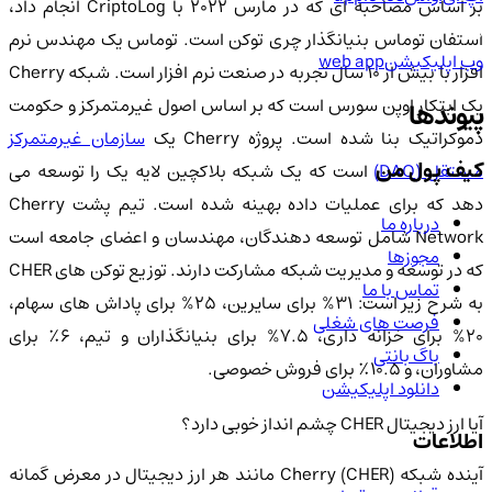
بر اساس مصاحبه ای که در مارس 2022 با CriptoLog انجام داد،
استفان توماس بنیانگذار چری توکن است. توماس یک مهندس نرم
وب اپلیکیشن
web app
افزار با بیش از 10 سال تجربه در صنعت نرم افزار است. شبکه Cherry
یک ابتکار اوپن سورس است که بر اساس اصول غیرمتمرکز و حکومت
پیوندها
دموکراتیک بنا شده است. پروژه Cherry یک
سازمان غیرمتمرکز
کیف پول من
ستقل (DAO)
است که یک شبکه بلاکچین لایه یک را توسعه می
دهد که برای عملیات داده بهینه شده است. تیم پشت Cherry
درباره ما
Network شامل توسعه دهندگان، مهندسان و اعضای جامعه است
مجوزها
که در توسعه و مدیریت شبکه مشارکت دارند. توزیع توکن های CHER
تماس با ما
به شرح زیر است: 31% برای سایرین، 25% برای پاداش های سهام،
فرصت های شغلی
20% برای خزانه داری، 7.5% برای بنیانگذاران و تیم، 6٪ برای
باگ بانتی
مشاوران، و 10.5٪ برای فروش خصوصی.
دانلود اپلیکیشن
آیا ارز دیجیتال CHER چشم انداز خوبی دارد؟
اطلاعات
آینده شبکه Cherry (CHER) مانند هر ارز دیجیتال در معرض گمانه