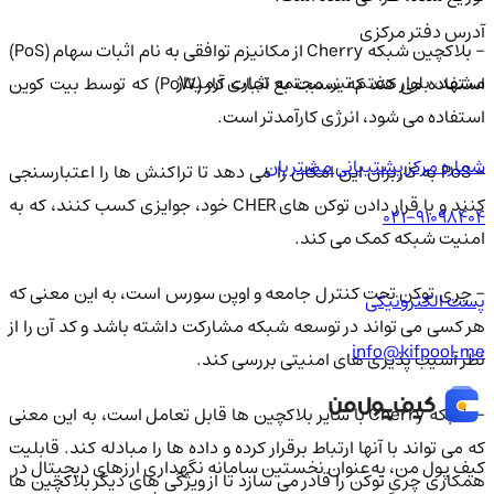
آدرس دفتر مرکزی
- بلاکچین شبکه Cherry از مکانیزم توافقی به نام اثبات سهام (PoS)
مشهد، بلوار هفتم تیر، مجتمع تجاری آرمیتاژ
استفاده می کند که نسبت به اثبات کار (PoW) که توسط بیت کوین
استفاده می شود، انرژی کارآمدتر است.
شماره مرکز پشتیبانی مشتریان
- PoS به کاربران این امکان را می دهد تا تراکنش ها را اعتبارسنجی
کنند و با قرار دادن توکن های CHER خود، جوایزی کسب کنند، که به
021-91098404
امنیت شبکه کمک می کند.
- چری توکن تحت کنترل جامعه و اوپن سورس است، به این معنی که
پست الکترونیکی
هر کسی می تواند در توسعه شبکه مشارکت داشته باشد و کد آن را از
info@kifpool.me
نظر آسیب پذیری های امنیتی بررسی کند.
- شبکه Cherry با سایر بلاکچین ها قابل تعامل است، به این معنی
که می تواند با آنها ارتباط برقرار کرده و داده ها را مبادله کند. قابلیت
کیف‌ پول من، به‌عنوان نخستین سامانه نگهداری ارزهای دیجیتال در
همکاری چری توکن را قادر می سازد تا از ویژگی های دیگر بلاکچین ها