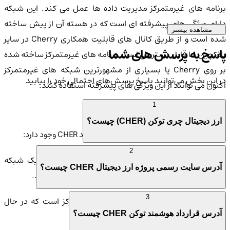
برنامه های غیرمتمرکز مدیریت داده ها عمل می کند. این شبکه
دارای ویژگی های پیشرفته ای است که در هسته آن از پیش ساخته
مشاهده بیشتر
شده است و از طریق کانال های قابلیت همکاری Cherry در سایر
پاسخ به پرسش های شما
بلاکچین ها قابل دسترسی است. برنامه های غیرمتمرکز ساخته شده
بر روی Cherry یا بسیاری از مشهورترین شبکه های غیرمتمرکز
در این بخش می‌توانید پاسخ پرسش‌های احتمالی خود را بیابید
اکنون می توانند از این ویژگی های پیشرفته استفاده کنند.
1
بررسی نحوه عملکرد ارز دیجیتال CHER
ارز دیجیتال چری توکن (CHER) چیست؟
در اینجا چند نکته کلیدی در مورد نحوه عملکرد CHER وجود دارد:
2
- Cherry Network یک ارز دیجیتال است که بر روی یک شبکه
آدرس سایت رسمی پروژه ارز دیجیتال CHER چیست؟
بلاکچین لایه یک بهینه شده برای عملیات داده عمل می کند.
3
- پروژه Cherry یک سازمان مستقل غیرمتمرکز است که در حال
آدرس قرارداد هوشمند توکن CHER چیست؟
توسعه این شبکه است.