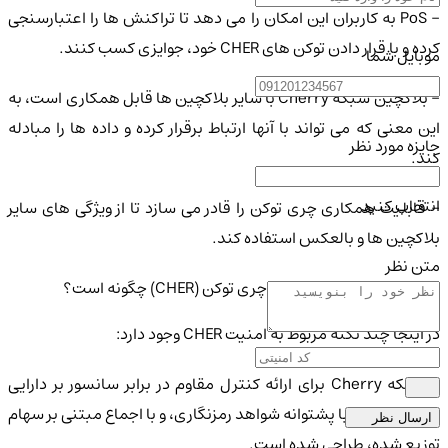
- PoS به کاربران این امکان را می دهد تا تراکنش ها را اعتبارسنجی
کرده و با قرار دادن توکن های CHER خود، جوایزی کسب کنند.
موبایل شما
- بلاکچین شبکه Cherry با سایر بلاکچین ها قابل همکاری است، به
این معنی که می تواند با آنها ارتباط برقرار کرده و داده ها را مبادله
جایزه مورد نظر
کند.
انتخاب کنید
- قابلیت همکاری چری توکن را قادر می سازد تا از ویژگی های سایر
بلاکچین ها و بالعکس استفاده کند.
متن نظر
وضعیت امنیت ارز دیجیتال چری توکن (CHER) چگونه است؟
در اینجا چند نکته مربوط به امنیت CHER وجود دارد:
- شبکه Cherry برای ارائه کنترل مقاوم در برابر سانسور بر دارایی
های دیجیتال، با پشتوانه شواهد رمزنگاری، و با اجماع مبتنی بر سهام
ارسال نظر
توزیع شده، طراحی شده است.