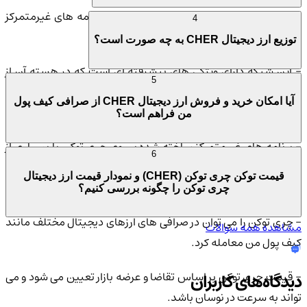
- Cherry به عنوان یک زیرساخت خاص برای برنامه های غیرمتمرکز
4
که داده ها را مدیریت می کنند عمل می کند.
توزیع ارز دیجیتال CHER به چه صورت است؟
- این شبکه دارای ویژگی های پیشرفته ای است که در هسته آن از
5
پیش ساخته شده است و در سایر بلاکچین ها از طریق کانال های
آیا امکان خرید و فروش ارز دیجیتال CHER از صرافی کیف پول
قابلیت همکاری Cherry قابل دسترسی است.
من فراهم است؟
- برنامه های غیرمتمرکز ساخته شده بر روی چری توکن یا بسیاری از
6
مشهورترین شبکه های غیرمتمرکز اکنون می توانند از این ویژگی های
قیمت توکن چری توکن (CHER) و نمودار قیمت ارز دیجیتال
پیشرفته استفاده کنند.
چری توکن را چگونه بررسی کنیم؟
- چری توکن را می توان در صرافی های ارزهای دیجیتال مختلف مانند
مشاهده همه سوالات
کیف پول من معامله کرد.
- قیمت چری توکن بر اساس تقاضا و عرضه بازار تعیین می شود و می
دیدگاه‌های کاربران
تواند به سرعت در نوسان باشد.