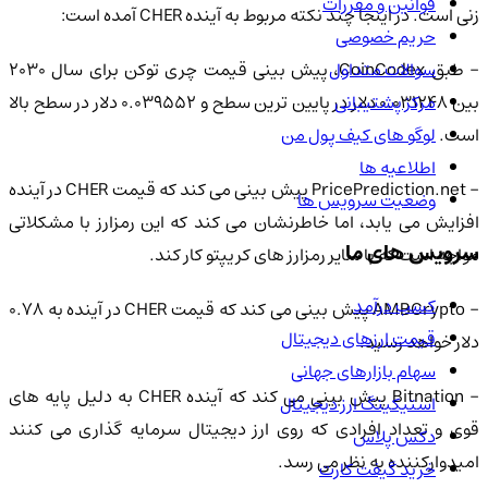
قوانین و مقررات
زنی است. در اینجا چند نکته مربوط به آینده CHER آمده است:
حریم خصوصی
سوالات متداول
- طبق CoinCodex، پیش بینی قیمت چری توکن برای سال 2030
مرکز پشتیبانی
بین 0.031248 دلار در پایین ترین سطح و 0.039552 دلار در سطح بالا
لوگو های کیف پول من
است.
اطلاعیه ها
- PricePrediction.net پیش بینی می کند که قیمت CHER در آینده
وضعیت سرویس ها
افزایش می یابد، اما خاطرنشان می کند که این رمزارز با مشکلاتی
سرویس های ما
مواجه است که با سایر رمزارز های کریپتو کار کند.
کسب درآمد
- AMBCrypto پیش بینی می کند که قیمت CHER در آینده به 0.78
قیمت ارزهای دیجیتال
دلار خواهد رسید.
سهام بازارهای جهانی
- Bitnation پیش بینی می کند که آینده CHER به دلیل پایه های
استیکینگ ارز دیجیتال
قوی و تعداد افرادی که روی ارز دیجیتال سرمایه گذاری می کنند
دکس پلاس
امیدوارکننده به نظر می رسد.
خرید گیفت کارت