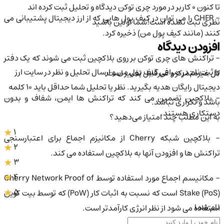
تا کنون 0 کاربر در مورد
چری توکن
دیدگاه و تحلیل ثبت کرده اند
- CHER را می توان در کیف پول هایی که از ارز دیجیتال پشتیبانی می
نظری ثبت نشده است!
شما اولین باشید
کنند (مانند کیف پول من) ذخیره کرد.
افزودن دیدگاه
- تراکنش های چری توکن بر روی بلاکچین ثبت می شوند که یک دفتر
با ثبت‌نام در صرافی کیف پول من و ارسال تحلیل و نظر در سایت ارز
کل غیرمتمرکز و غیرقابل تغییر است.
دیجیتال رایگان هدیه بگیرید. نظر یا تحلیل شما حداقل باید ۱۰ کلمه
- بلاکچین تضمین می کند که تراکنش ها ایمن، شفاف و بدون
باشد و تکراری نباشد.
دستکاری هستند.
به این مطلب چند امتیاز می‌دهید؟
1
- بلاکچین شبکه Cherry از مکانیزم اجماع برای اعتبارسنجی
2
تراکنش ها و افزودن آنها به بلاکچین استفاده می کند.
3
4
- مکانیسم اجماع مورد استفاده توسط Cherry Network Proof of
5
Stake (PoS) است که نسبت به اثبات کار (PoW) که توسط بیت کوین
نام شما
استفاده می شود از نظر انرژی کارآمدتر است.