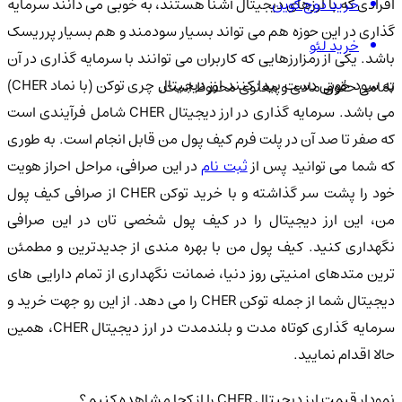
خرید دوج کوین
افرادی که با ارزهای دیجیتال آشنا هستند، به خوبی می دانند سرمایه
گذاری در این حوزه هم می تواند بسیار سودمند و هم بسیار پرریسک
خرید لئو
باشد. یکی از رمزارزهایی که کاربران می توانند با سرمایه گذاری در آن
به سود خوبی دست پیدا کنند ارز دیجیتال چری توکن (با نماد CHER)
تمامی حقوق مادی و معنوی محفوظ است.
می باشد. سرمایه گذاری در ارز دیجیتال CHER شامل فرآیندی است
که صفر تا صد آن در پلت فرم کیف پول من قابل انجام است. به طوری
ه شما می توانید پس از
ثبت نام
در این صرافی، مراحل احراز هویت
خود را پشت سر گذاشته و با خرید توکن CHER از صرافی کیف پول
من، این ارز دیجیتال را در کیف پول شخصی تان در این صرافی
نگهداری کنید. کیف پول من با بهره مندی از جدیدترین و مطمئن
ترین متدهای امنیتی روز دنیا، ضمانت نگهداری از تمام دارایی های
دیجیتال شما از جمله توکن CHER را می دهد. از این رو جهت خرید و
سرمایه گذاری کوتاه مدت و بلندمدت در ارز دیجیتال CHER، همین
حالا اقدام نمایید.
نمودار قیمت ارز دیجیتال CHER را از کجا مشاهده کنیم؟