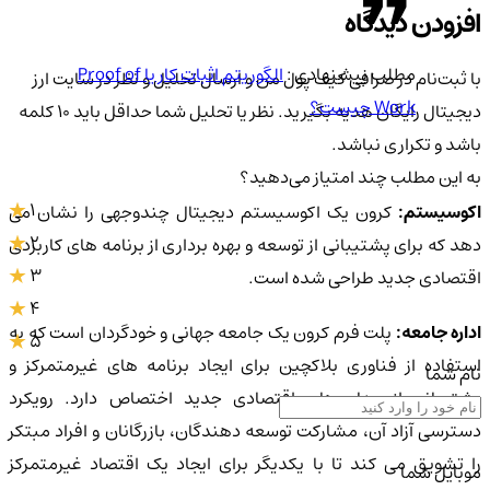
افزودن دیدگاه
مطلب پیشنهادی :
الگوریتم اثبات کار یا Proof of
با ثبت‌نام در صرافی کیف پول من و ارسال تحلیل و نظر در سایت ارز
Work چیست؟
دیجیتال رایگان هدیه بگیرید. نظر یا تحلیل شما حداقل باید ۱۰ کلمه
باشد و تکراری نباشد.
به این مطلب چند امتیاز می‌دهید؟
1
اکوسیستم:
کرون یک اکوسیستم دیجیتال چندوجهی را نشان می
2
دهد که برای پشتیبانی از توسعه و بهره برداری از برنامه های کاربردی
3
اقتصادی جدید طراحی شده است.
4
اداره جامعه:
پلت فرم کرون یک جامعه جهانی و خودگردان است که به
5
استفاده از فناوری بلاکچین برای ایجاد برنامه های غیرمتمرکز و
نام شما
پشتیبانی از مدل های اقتصادی جدید اختصاص دارد. رویکرد
دسترسی آزاد آن، مشارکت توسعه دهندگان، بازرگانان و افراد مبتکر
را تشویق می کند تا با یکدیگر برای ایجاد یک اقتصاد غیرمتمرکز
موبایل شما