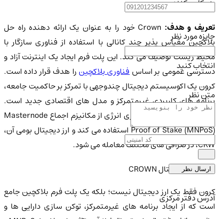
همکاری کنند.
عریف و هدف:
Crown خود را به عنوان یک ارائه دهنده راه حل
جایزه مورد نظر
بلاکچین مقیاس پذیر چند کانالی با استفاده از فناوری سازگار با
محیط زیست توصیف می کند. این پلت فرم ایجاد یک اینترنت آزاد و
انتخاب کنید
سترسی عمومی بر اساس
فناوری بلاکچین
را هدف قرار داده است.
کرون یک اکوسیستم دیجیتال چندوجهی با تمرکز بر حاکمیت جامعه،
متن نظر
برنامه های کاربردی غیرمتمرکز و مدل های اقتصادی جدید است.
برای امنیت شبکه و بهره وری انرژی از مکانیزم اجماع Masternode
Proof of Stake (MNPoS) استفاده می کند و ارز دیجیتال بومی آن،
CRW، در صرافی های مختلف معامله می شود.
امنیت ارز دیجیتال CROWN
ارسال نظر
کرون فقط یک ارز دیجیتال نیست؛ بلکه یک پلت فرم بلاکچین جامع
آدرس دفتر مرکزی
است که از ایجاد برنامه های غیرمتمرکز، توکن سازی دارایی ها و