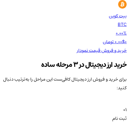
بیت کوین
اتر
TH
BTC
00%
0.00%
0 تومان
0.00$
0 تومان
0$
خرید و فروش
قیمت
نمودار
خر
خرید ارز دیجیتال در 3 مرحله ساده
برای خرید و فروش ارز دیجیتال کافی‌ست این مراحل را به‌ترتیب دنبال
کنید:
01
ثبت نام