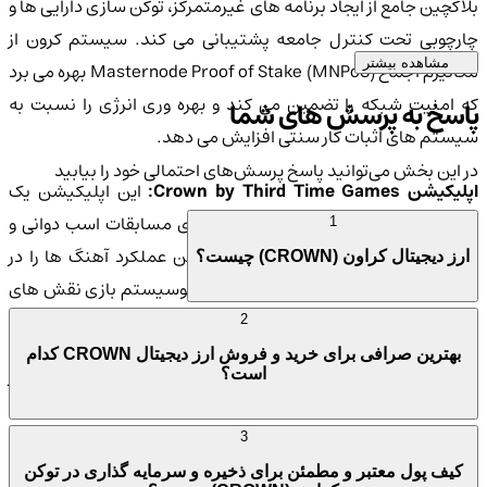
بلاکچین جامع از ایجاد برنامه های غیرمتمرکز، توکن سازی دارایی ها و
چارچوبی تحت کنترل جامعه پشتیبانی می کند. سیستم کرون از
مشاهده بیشتر
مکانیزم اجماع Masternode Proof of Stake (MNPoS) بهره می برد
که امنیت شبکه را تضمین می کند و بهره وری انرژی را نسبت به
پاسخ به پرسش های شما
سیستم های اثبات کار سنتی افزایش می دهد.
در این بخش می‌توانید پاسخ پرسش‌های احتمالی خود را بیابید
اپلیکیشن Crown by Third Time Games:
این اپلیکیشن یک
کاربرد جدید از فناوری بلاکچین را به دنیای مسابقات اسب دوانی و
1
بازی های دیجیتال می آورد. این اپلیکیشن عملکرد آهنگ ها را در
ارز دیجیتال کراون (CROWN) چیست؟
Photo Finish LIVE ممکن می سازد و در اکوسیستم بازی نقش های
متعددی دارد.
2
بهترین صرافی برای خرید و فروش ارز دیجیتال CROWN کدام
Crown Sterling:
شرکت Crown Sterling Limited LLC پیشرو در
است؟
زمینه حاکمیت داده های شخصی است و رمزگذاری با امنیت کوانتومی
و یک پلت فرم جامعه غیرمتمرکز به نام Orion Messenger را ارائه
3
می دهد.
کیف پول معتبر و مطمئن برای ذخیره و سرمایه گذاری در توکن