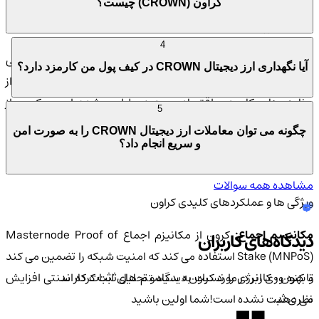
کراون (CROWN) چیست؟
شناخت ارز دیجیتال CROWN
4
CROWN:
این اکوسیستم دیجیتال چندوجهی حول ارز دیجیتال اصلی
آیا نگهداری ارز دیجیتال CROWN در کیف پول من کارمزد دارد؟
خود، CRW، متمرکز است و برای پشتیبانی از توسعه و بهره برداری از
برنامه های کاربردی اقتصادی جدید طراحی شده است. کرون از
5
مکانیزم اجماع Masternode Proof of Stake (MNPoS) بهره می برد
چگونه می توان معاملات ارز دیجیتال CROWN را به صورت امن
که امنیت شبکه را تضمین می کند و بهره وری انرژی را نسبت به
و سریع انجام داد؟
سیستم های اثبات کار سنتی افزایش می دهد.
مشاهده همه سوالات
ویژگی ها و عملکردهای کلیدی کراون
مکانیسم اجماع:
کرون از مکانیزم اجماع Masternode Proof of
دیدگاه‌های کاربران
Stake (MNPoS) استفاده می کند که امنیت شبکه را تضمین می کند
تا کنون 0 کاربر در مورد
کراون
دیدگاه و تحلیل ثبت کرده اند
و بهره وری انرژی را نسبت به سیستم های اثبات کار سنتی افزایش
نظری ثبت نشده است!
شما اولین باشید
می دهد.