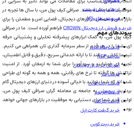
همراه اول
انتخاب صرافی مناسب برای معاملات می تواند تأثیر به سزایی در
ارزهای پیش لیست
موفقیت شما داشته باشد. صرافی کیف پول من، با سال ها تجربه در
سرویس های API
بازار مالی و تخصص در ارزهای دیجیتال، فضایی امن و مطمئن را برای
رید و فروش ارز دیجیتال CROWN
فراهم آورده است. ما در صرافی
پیوندهای مهم
کیف پول من، به کمک ابزارهای پیشرفته تحلیلی و پشتیبانی حرفه
ای، شما را در هر قدم از سفر سرمایه گذاری تان همراهی می کنیم.
قیمت طلا امروز
تیم ما تلاش می کند تا با ارائه خدماتی سریع، دقیق و قابل اطمینان،
ساخت NFT
تجربه ای خوشایند و سودآور را برای شما به ارمغان آورد. از امنیت
آموزش خرید ارز دیجیتال
تراکنش ها گرفته تا نرخ های رقابتی، همه و همه به گونه ای طراحی
قیمت تتر
شده اند که شما بتوانید با خیالی آسوده در دنیای ارزهای دیجیتال گام
قیمت بیت کوین
ردارید.
پیوستن
به جامعه ی معامله گران صرافی کیف پول من،
قیمت اتریوم
اولین قدم شما برای دستیابی به موفقیت در بازارهای جهانی خواهد
قیمت تترگلد
بود.
خرید گیفت کارت اپل
خرید بیت کوین