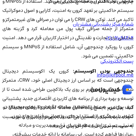
مشهد، بلوار هفتم تیر، مجتمع تجاری آرمیتاژ
چارچوبی تحت کنترل جامعه پشتیبانی می کند. استفاده از MNPoS و
سیستم حاکمیتی بر تعهد کرون به امنیت، کارایی و اصول دموکراتیک
تاکید می کند. توکن های CRW را می توان در صرافی های غیرمتمرکز و
شماره مرکز پشتیبانی مشتریان
متمرکز از جمله صرافی کیف پول من معامله کرد و گزینه های
مختلفی برای تجارت و نقدینگی در اختیار کاربران قرار می دهد. امنیت
021-91098404
کرون با رویکرد چندوجهی آن، شامل استفاده از MNPoS و سیستم
حاکمیتی، تضمین می شود.
پست الکترونیکی
ندوجهی بودن اکوسیستم:
کرون یک اکوسیستم دیجیتال
info@kifpool.me
چندوجهی است که بر اساس ارز دیجیتال اصلی خود، CRW، متمرکز
شده است. این پلت فرم بر روی یک بلاکچین طراحی شده است تا از
توسعه و بهره برداری از برنامه های کاربردی اقتصادی جدید پشتیبانی
کیف‌ پول من، به‌عنوان نخستین سامانه نگهداری ارزهای دیجیتال در
کند. مکانیزم اجماع Masternode Proof of Stake (MNPoS) نه
کشور، با بهره‌گیری از استانداردهای روز جهانی و فناوری‌های نوین
تنها امنیت شبکه را تضمین می کند بلکه بهره وری انرژی را نیز نسبت
امنیتی، بستری امن و مطمئن برای ذخیره، مدیریت و مبادله
به سیستم سنتی اثبات کار افزایش می دهد.
رمزارزها فراهم کرده است. این سامانه با ارائه خدمات پیشرفته،