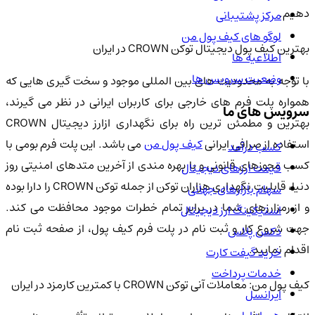
دهیم.
مرکز پشتیبانی
لوگو های کیف پول من
بهترین کیف پول دیجیتال توکن CROWN در ایران
اطلاعیه ها
وضعیت سرویس ها
با توجه به محدودیت های بین المللی موجود و سخت گیری هایی که
همواره پلت فرم های خارجی برای کاربران ایرانی در نظر می گیرند،
سرویس های ما
بهترین و مطمئن ترین راه برای نگهداری ازارز دیجیتال CROWN
ستفاده از صرافی ایرانی
کیف پول من
می باشد. این پلت فرم بومی با
کسب درآمد
کسب مجوزهای قانونی و با بهره مندی از آخرین متدهای امنیتی روز
قیمت ارزهای دیجیتال
دنیا، قابلیت نگهداری هزاران توکن از جمله توکن CROWN را دارا بوده
سهام بازارهای جهانی
و از رمزارزهای شما در برابر تمام خطرات موجود محافظت می کند.
استیکینگ ارز دیجیتال
جهت شروع کار و ثبت نام در پلت فرم کیف پول، از صفحه ثبت نام
دکس پلاس
اقدام نمایید.
خرید گیفت کارت
خدمات پرداخت
کیف پول من: معاملات آنی توکن CROWN با کمترین کارمزد در ایران
ایرانسل