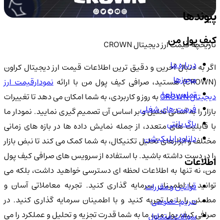
پیوندها
کیف پول من
تاریخچه قیمت ارز دیجیتال CROWN
درباره ما
اگر به دنبال آخرین و دقیق ترین اطلاعات قیمت ارز دیجیتال کراون
مجوزها
CROWN) هستید، صرافی کیف پول من با ارائه
نمودارقیمت ارز
تماس با ما
دیجیتال CROWN
به روز و کاربردی، به شما امکان می دهد تا تغییرات
فرصت های شغلی
بازار را به آسانی تحلیل و بر اساس آن تصمیم گیری نمایید. نمودار ما
باگ بانتی
با قابلیت های متعدد، از جمله نمایش داده ها در بازه های زمانی
دانلود اپلیکیشن
مختلف و ابزارهای تحلیل تکنیکال، به شما کمک می کند تا نبض بازار
را در دست داشته باشید. با استفاده از سرویس های صرافی کیف پول
اطلاعات
من، نه تنها به اطلاعات لحظه ای دسترسی خواهید داشت، بلکه می
توانید با اطمینان سرمایه گذاری کنید. تجربه معاملاتی آسان و
قوانین و مقررات
مطمئن را با ما تجربه کنید و با اطمینان سرمایه گذاری کنید. در
حریم خصوصی
صرافی کیف پول من، ما به شما قدرت تجزیه و تحلیل و عملکرد را می
سوالات متداول