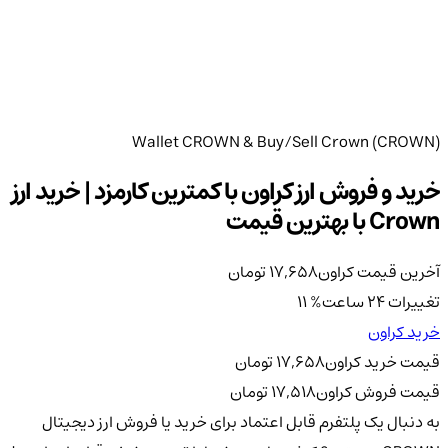
Wallet CROWN & Buy/Sell Crown (CROWN)
خرید و فروش ارز کراون با کمترین کارمزد | خرید ارز
Crown با بهترین قیمت
آخرین قیمت کراون
17,658
تومان
تغییرات 24 ساعت
%
11
خرید کراون
قیمت خرید کراون
17,658
تومان
قیمت فروش کراون
17,518
تومان
به دنبال یک پلتفرم قابل اعتماد برای خرید یا فروش ارز دیجیتال