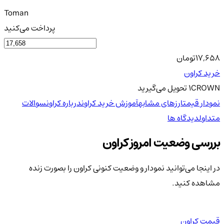
Toman
پرداخت می‌کنید
17,658
تومان
خرید کراون
CROWN
1
تحویل
می‌گیرید
نمودار قیمت
ارزهای مشابه
آموزش خرید کراون
درباره کراون
سوالات
متداول
دیدگاه ها
بررسی وضعیت امروز کراون
در اینجا می‌توانید نمودار و وضعیت کنونی کراون را بصورت زنده
مشاهده کنید.
قیمت کراون