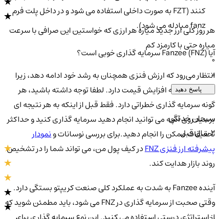
کنند (FZT به صورت داخلی استفاده می شود و در داخل پلت فرم
fanz مبادله می شود).
هر روز کلی ارز جدید میاره هر ارزی که خواستین این صرافی با سرعت
میاره حتی با کارمزد کم
آیا Fanzee (FNZ) سرمایه گذاری خوبی است؟
0
0
انتظار می‌رود که ارزش فنزی همچنان به رشد خود ادامه دهد، زیرا
کمبود تمایل به افزایش قیمت دارد. لطفا توجه داشته باشید، هر
پاسخ دهید
گونه سرمایه گذاری خطراتی دارد. فقط قبل از اینکه به هر نتیجه ای
سبحان خدنگی
برسید روی آنچه می توانید انجام دهید سرمایه گذاری کنید و حداکثر
2 سال قبل
تحقیقات ممکن را انجام دهید.برای بررسی نوسانات و
نمودار
پیشرفته ارز فنزی FNZ
در کیف پول من، می تواند شما را در تشخیص
روند بازار هدایت کند.
آینده Fanzee به شدت به عملکرد کلی صنعت کریپتو بستگی دارد.
وقتی صحبت از سرمایه گذاری در FNZ می شود، باید مطمئن شوید که
از استراتژی درستی استفاده می کنید. این نوع سرمایه گذاری برای