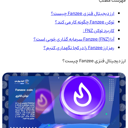
فهرست مطلب
ارز دیجیتال فنزی Fanzee چیست؟
توکن Fanzee چگونه کار می کند؟
کاربرد توکن FNZ :
آیا Fanzee (FNZ) سرمایه گذاری خوبی است؟
رمز ارز Fanzee را در کجا نگهداری کنیم؟
ارز دیجیتال فنزی Fanzee چیست؟