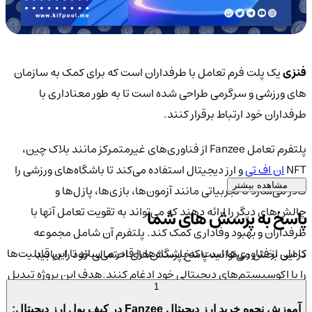
فنزی
یک پلت فرم تعامل با طرفداران است که برای کمک به سازمان
های ورزشی و سرگرمی طراحی شده است تا به طور معناداری با
طرفداران خود ارتباط برقرار کنند.
پلتفرم تعامل Fanzee از فناوری‌های غیرمتمرکز مانند بلاک چین،
NFT
ان اف تی
و ارز دیجیتال استفاده می‌کند تا باشگاه‌های ورزشی را
مشاهده بیشتر
قادر می‌سازد تا تجربیاتی مانند آزمون‌ها، بازی‌ها، پازل‌ها و
چالش‌های دیگر را ارائه دهند که می‌تواند به تقویت تعامل آنها با
پاسخ به پرسش های شما
طرفداران و بهبود وفاداری کمک کند. پلتفرم آن شامل مجموعه
کاملی از فناوری‌ها است که باشگاه‌ها را قادر می‌سازد تا این قابلیت‌ها
در این بخش می‌توانید پاسخ پرسش‌های احتمالی خود را بیابید
را با اکوسیستم‌های دیجیتالی خود ادغام کنند.هدف این پروژه تبدیل
1
شدن به ابزار اصلی
وب
3
Web
برای باشگاه های ورزشی برای تعامل با
آموزش نحوه خرید ارز دیجیتال Fanzee در کیف پول ارز دیجیتال: