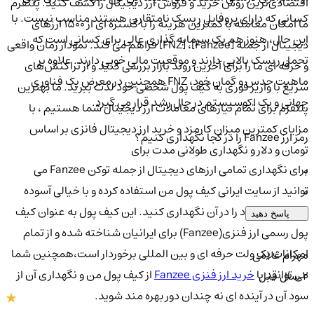
اقتصادی‌ترین روش خرید و فروش ارز دیجیتال را کشف کنید. پلتفرم
کسانی که دارای پروفایل ریسک نامتقارن هستند مناسب نیست. با
ما امکان معامله با کمترین هزینه را با گستره ای از ۱۵۰۰ ارزهای
این حال، هنوز هم یک سرمایه گذاری عالی برای کسانی است که
دیجیتال از جمله [Fanzee]، [FNZ] فراهم می کند. نمودار زمان واقعی
تحمل ریسک بالایی دارند و موقعیت مالی خوبی دارند. علاوه بر
و حرفه ای ما را برای آخرین روند بازار بررسی کنید و از تراکنش‌های
ماهیت حدس و گمان خود، FNZ همچنین در معرض یک فناوری
سریع با واریز فوری به کیف پول شخصی خود لذت ببرید. ما بهترین
جهانی و یک اکوسیستم در حال رشد قرار می گیرد.
پلتفرم برای تمام نیازهای معاملات ارز دیجیتال شما هستیم ، با
مزایای کمترین میزان کارمزد و خرید ارز دیجیتال فانزی بر اساس
رمز ارز Fanzee را در کجا نگهداری کنیم؟
تومان و دلار و نگهداری طولانی مدت برای
برای نگهداری تمامی ارزهای دیجیتال از جمله توکن Fanzee می
0
توانید از سایت ایرانی کیف پول من استفاده کرده و با خیالی آسوده
0
دارایی های خود را در آن نگهداری کنید. این کیف پول به عنوان کیف
پاسخ دهید
پول رسمی ارز فنزی(Fanzee) برای ایرانیان شناخته شده و از تمام
امکانات یک ولت حرفه ای و بین المللی برخوردار است،همچنین شما
مهرام غلامی
می توانید با
خرید ارز فنزی Fanzee
از کیف پول من و نگهداری آن از
2 سال قبل
سود آن در آینده ای نه چندان دور بهره مند شوید.