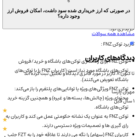
حامی برتر در بخش سطح هواداران است. باشگاه‌ها می‌توانند از تابلوی
6
امتیازات هواداران برای شناسایی طرفداران برتر خود استفاده کنند و
در صورتی که ارز خریداری شده سود داشت، امکان فروش ارز
وجود داره؟
به آنها پاداش‌های انحصاری بدهند و با پول نمی‌توان تجربیاتی را
خریداری کرد.
مشاهده همه سوالات
کاربرد توکن FNZ :
دیدگاه‌های کاربران
توکن FNZ برای راه‌اندازی توکن‌های باشگاه و خرید/فروش
توکن‌های باشگاه مورد نیاز است (کاربران FNZ را با توکن‌های
تا کنون 8 کاربر در مورد
فانزی
دیدگاه و تحلیل ثبت کرده اند
باشگاه تعویض می‌کنند).
توکن FNZ ویژگی‌های ویژه یا توانایی‌های پلتفرم را باز می‌کند:
مهران پارسا
محتوای ویژه (چالش‌ها، بسته‌ها و غیره) و همچنین گزینه خرید
1 سال قبل
توکن‌های باشگاه.
توکن FNZ به عنوان یک نشانه حکومتی عمل می کند و کاربران به
رای گیری ها و تصمیمات ویژه دسترسی دارند.
کاربران FNZ (سهام) را نگه می دارند تا علاقه خود را به FZT جلب