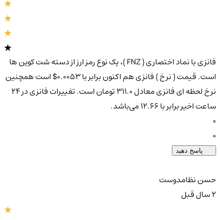
فانزی با نماد اختصاری ( FNZ )، یک نوع رمز ارز از دسته شت کوین ها
است. قیمت ( نرخ ) فانزی هم اکنون برابر با 0.0053$ است همچنین
نرخ لحظه ای فانزی معادل 311.0 تومان است. تغییرات فانزی در ۲۴
ساعت اخیر برابر با 12.66 می‌باشد.
0
0
پاسخ دهید
حسن نظامدوست
2 سال قبل