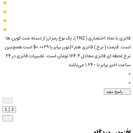
فانزی با نماد اختصاری ( FNZ )، یک نوع رمز ارز از دسته شت کوین ها
است. قیمت ( نرخ ) فانزی هم اکنون برابر با 0.0029$ است همچنین
نرخ لحظه ای فانزی معادل 164.4 تومان است. تغییرات فانزی در ۲۴
ساعت اخیر برابر با -1.24 می‌باشد
0
0
پاسخ دهید
1
2
افزودن دیدگاه