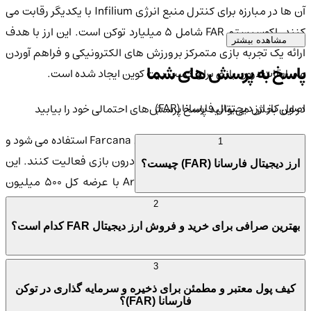
آن ها در مبارزه برای کنترل منبع انرژی Infilium با یکدیگر رقابت می
کنند. اکوسیستم FAR شامل 5 میلیارد توکن است. این ارز با هدف
مشاهده بیشتر
ارائه یک تجربه بازی متمرکز بر ورزش های الکترونیکی و فراهم آوردن
پاسخ به پرسش های شما
مسابقات درون بازی برای کسب بیت کوین ایجاد شده است.
اصول کار ارز دیجیتال فارسانا (FAR)
در این بخش می‌توانید پاسخ پرسش‌های احتمالی خود را بیابید
FAR به عنوان ارز دیجیتال اصلی در بازی Farcana استفاده می شود و
1
به بازیکنان امکان می دهد در اقتصاد درون بازی فعالیت کنند. این
ارز دیجیتال فارسانا (FAR) چیست؟
توکن بر اساس استانداردهای Arbitrum با عرضه کل 500 میلیون
توکن ساخته شده و در زمین های NFT بازی نقش مهمی ایفا می کند.
2
همچنین، سیستم پاداش بیت کوین در بازی به بازیکنان فرصت می
بهترین صرافی برای خرید و فروش ارز دیجیتال FAR کدام است؟
دهد تا از طریق شرکت در رویدادها و مسابقات رقابتی بیت کوین
کسب کنند.
3
کیف پول معتبر و مطمئن برای ذخیره و سرمایه گذاری در توکن
تجزیه و تحلیل سطح امنیت در ارز دیجیتال FAR
فارسانا (FAR)؟