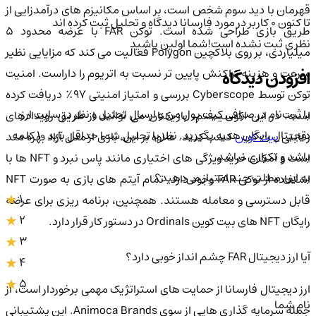
قهرمان با دید سوم شخص است، بر اساس مکانیزم های درآمدزایی از
تا کنون 0 کاربر در مورد
فارسانا
دیدگاه و تحلیل ثبت کرده اند
طریق بازی طراحی شده است. توکن FAR با عرضه محدود ۵
نظری ثبت نشده است!
شما اولین باشید
میلیاردی، بر روی بلاکچین Polygon فعالیت می کند که مزایایی نظیر
سرعت و هزینه تراکنش پایین تر نسبت به اتریوم را داراست. امنیت
افزودن دیدگاه
توکن توسط Cyberscope بررسی و امتیاز امنیتی ۹۷٪ دریافت کرده
با ثبت‌نام در صرافی کیف پول من و ارسال تحلیل و نظر در سایت ارز
است. در این اکوسیستم، بازیکنان می توانند از طریق رویدادهای
دیجیتال رایگان هدیه بگیرید. نظر یا تحلیل شما حداقل باید ۱۰ کلمه
قابتی
بیت کوین
کسب کنند. علاوه بر این، بازی از مدل آزاد بهره مند
باشد و تکراری نباشد.
است و امکان خرید ویژگی های اختیاری مانند پاس نبرد و NFT ها با
به این مطلب چند امتیاز می‌دهید؟
استفاده از توکن FAR وجود دارد. تمام آیتم های بازی به صورت NFT
1
قابل دسترسی و معامله هستند. همچنین، برنامه ریزی برای عرضه
2
رایگان NFT های بیت کوین Ordinals در دستور کار قرار دارد.
3
آیا ارز دیجیتال FAR چشم انداز خوبی دارد؟
4
5
ارز دیجیتال فارسانا از حمایت های استراتژیک مهمی برخوردار است، از
نام شما
جمله سرمایه گذاری هایی از سوی Animoca Brands. این پشتیبانی