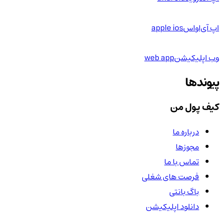
اپ آی‌او‌اس
apple ios
وب اپلیکیشن
web app
پیوندها
کیف پول من
درباره ما
مجوزها
تماس با ما
فرصت های شغلی
باگ بانتی
دانلود اپلیکیشن