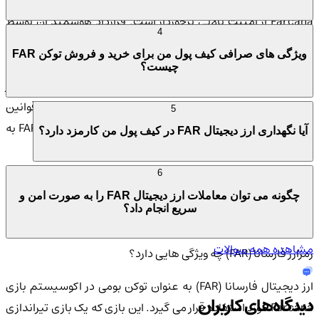
Farcana از امنیت بالایی برخوردار است. قرارداد هوشمند آن توسط
4
Cyberscope بازرسی شده و امنیت آن 97% ارزیابی شده است. این
ویژگی های صرافی کیف پول من برای خرید و فروش توکن FAR
روژه بر روی پلت فرم Polygon عمل می کند که مزایای امنیتی
اتریوم
چیست؟
را با سرعت و هزینه های پایین تر تراکنش ها ترکیب می کند. دفتر
مرکزی Farcana در امارات متحده عربی قرار دارد، کشوری با قوانین
5
دقیق در زمینه ارزهای دیجیتال. عرضه ثابت 5 میلیارد توکن FAR به
آیا نگهداری ارز دیجیتال FAR در کیف پول من کارمزد دارد؟
حفظ کمبود و ثبات این ارز کمک می کند.
6
چه کسانی رمزارز FAR را ایجاد کردند؟
چگونه می توان معاملات ارز دیجیتال FAR را به صورت امن و
سریع انجام داد؟
بنیانگذاران این ارز دیجیتال، ایلمان شازایف و اسلام شازایف هستند.
مشاهده همه سوالات
رمزارز فارسانا (FAR) چه ویژگی هایی دارد؟
ارز دیجیتال فارسانا (FAR) به عنوان توکن بومی در اکوسیستم بازی
دیدگاه‌های کاربران
Farcana مورد استفاده قرار می گیرد. این بازی که یک بازی تیراندازی