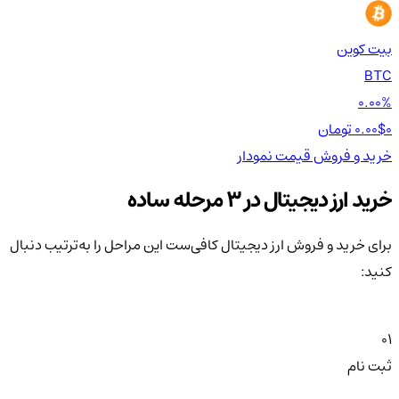
بیت کوین
اتر
TH
BTC
00%
0.00%
0 تومان
0.00$
0 تومان
0$
خرید و فروش
قیمت
نمودار
خر
خرید ارز دیجیتال در 3 مرحله ساده
برای خرید و فروش ارز دیجیتال کافی‌ست این مراحل را به‌ترتیب دنبال
کنید:
01
ثبت نام