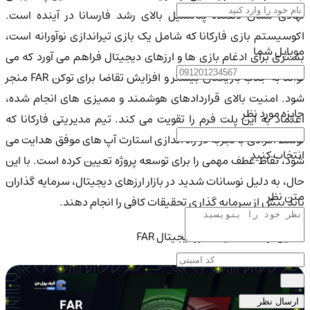
نهادی نشان دهنده پتانسیل بالای رشد فارسانا در آینده است.
اکوسیستم بازی فارکانا که شامل یک بازی تیراندازی نوآورانه است،
موبایل شما
بستری برای ادغام بازی ها و ارزهای دیجیتال فراهم می آورد که می
تواند به جذب بازیکنان بیشتر و افزایش تقاضا برای توکن FAR منجر
شود. امنیت بالای قراردادهای هوشمند و ممیزی های انجام شده،
جایزه مورد نظر
اعتماد به این پلت فرم را تقویت می کند. تیم مدیریتی فارکانا که
توسط افرادی با تجربه در راه اندازی استارت آپ های موفق هدایت می
انتخاب کنید
شود، نقاط عطف مهمی را برای توسعه پروژه تعیین کرده است. با این
حال، به دلیل نوسانات شدید در بازار ارزهای دیجیتال، سرمایه گذاران
متن نظر
باید پیش از سرمایه گذاری تحقیقات کافی را انجام دهند.
تحلیل نوسانات قیمت ارز دیجیتال FAR
ارسال نظر