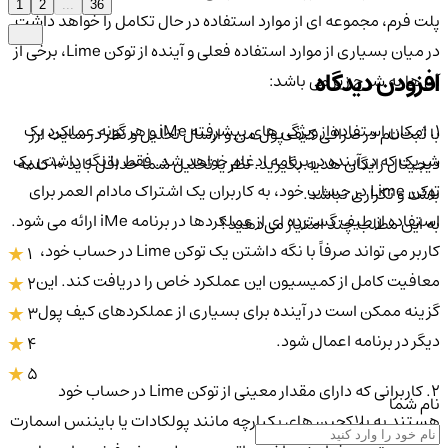
1
2
...
36
پلت فرم، مجموعه ای از موارد استفاده در حال تکامل را خواهد داشت.
در میان بسیاری از موارد استفاده فعلی و آینده از توکن Lime، برخی از
افزودن دیدگاه
آن ها به شرح زیر می باشد:
1. امکان استفاده از ویژگی های پیشرفته iMe و هر گونه عملکرد یک
با ثبت‌نام در صرافی کیف پول من و ارسال تحلیل و نظر در سایت ارز
شریک که در آینده در برنامه ادغام خواهد شد. فقط با نگه داشتن یک
دیجیتال رایگان هدیه بگیرید. نظر یا تحلیل شما حداقل باید ۱۰ کلمه
توکن Lime در حساب خود، به کاربران یک اشتراک مادام العمر برای
باشد و تکراری نباشد.
استفاده از طیف گسترده ای از عملکردها در برنامه iMe ارائه می شود.
به این مطلب چند امتیاز می‌دهید؟
کاربر می تواند صرفاً با نگه داشتن یک توکن Lime در حساب خود،
1
معافیت کامل از کمیسیون این عملکرد خاص را دریافت کند. این
2
گزینه ممکن است در آینده برای بسیاری از عملکردهای کیف پول
3
دیگر در برنامه اعمال شود.
4
5
2. کاربرانی که دارای مقدار معینی از توکن Lime در حساب خود
نام شما
هستند به بلاکچین های یکپارچه مانند پولکادات یا بایننس اسمارت