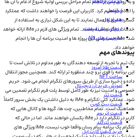
خدمات پرداخت
و به زودی پس از انجام تمام مراحل بررسی اولیه شروع ادغام با آن ها
ایرانسل
را اعلام خواهیم کرد. کاربران این فرصت را خواهند داشت که عملکرد
همراه اول
گسترده تری را اعمال نمایند تا به این شکل نیازی به استفاده از
ارزهای پیش لیست
خدمات دیگر نداشته باشند. تمام ویژگی های لازم در iMe ارائه خواهد
سرویس های API
شد. iMe حسابرسی این پروژه ها و امنیت برنامه آن ها را انجام
خواهد داد.
پیوندهای مهم
یک تیم با تجربه از توسعه دهندگان به طور مداوم در تلاش است تا
قیمت طلا امروز
این برنامه را قوی تر و چند منظوره تر ارائه کند. همچنین مجوز انتقال
ساخت NFT
داده و ذخیره سازی از طریق سرورهای تلگرام انجام می شود. حریم
آموزش خرید ارز دیجیتال
خصوصی و امنیت نیز به طور کامل توسط پلت فرم تلگرام تضمین می
قیمت تتر
شود. عملکرد کلی تلگرام و iMe به دلیل داشتن یک بخش سرور کاملاً
قیمت بیت کوین
هماهنگ است. تمام مخاطبین، چت ها، گروه ها و کانال هایی که
قیمت اتریوم
کاربر در تلگرام دارد در iMe یکسان خواهند ماند. اما در حالی که
قیمت تترگلد
تلگرام یک برنامه پیام رسان واقعا خوب نیست، iMe ویژگی های
خرید گیفت کارت اپل
مشترک زیادی با آن دارد و با یکپارچه سازی هایی که در آن صورت