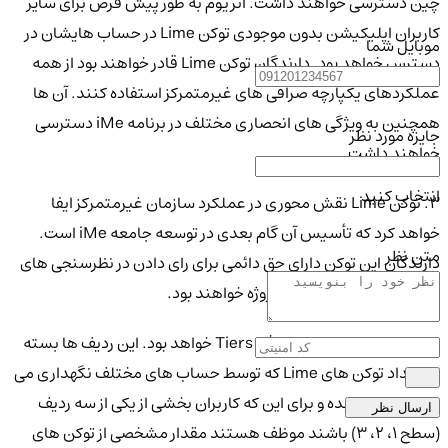
چین دسترسی خواهند داشت. اتریوم به طور پیش فرض برای سایر
کاربران اپلیکیشن بدون موجودی توکن Lime در حساب هایشان در
موبایل شما
دسترس خواهد بود. دارندگان توکن Lime قادر خواهند بود از همه
عملکردهای یکپارچه صرافی های غیرمتمرکز استفاده کنند. آن ها
همچنین به ویژگی های انحصاری مختلف در برنامه iMe دسترسی
جایزه مورد نظر
خواهند داشت.
انتخاب کنید
3. توکن Lime نقش محوری در عملکرد سازمان غیرمتمرکز ایفا
خواهد کرد که تأسیس آن گام بعدی در توسعه جامعه iMe است.
متن نظر
دارندگان این توکن دارای حق دائمی برای رای دادن در نظرسنجی های
مختلف در رابطه با توسعه پروژه خواهند بود.
4. مرحله بعدی شامل معرفی Tiers خواهد بود. این ردیف ها بسته
به تعداد توکن های Lime که توسط حساب های مختلف نگهداری می
شوند تنظیم شده و برای این که کاربران بخشی از یکی از سه ردیف
ارسال نظر
(سطح 1، 2، 3) باشند موظف هستند مقدار مشخصی از توکن های