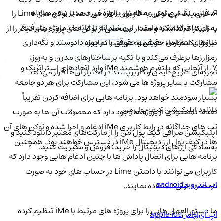
امنیتی، بستری امن و مطمئن برای ذخیره، مدیریت و مبادله
6. فارمینگ این توکن به کاربران اجازه می دهد تا توکن های Lime را
رمزارزها فراهم کرده است. این سامانه با ارائه خدمات پیشرفته،
به اشتراک گذاشته و مقدار مشخصی از توکن های پروژه های دیگر را از
نیازهای اشخاص حقیقی و حقوقی را در حوزه دادوستد و نگه‌داری
طریق یک قرارداد هوشمند دریافت نمایند.
رمزارزها برطرف می‌کند و با تکیه بر ساختارهای مدرن و به‌روز،
7. از آنجایی که پلتفرم هوشمند iMe وارد اتحادهای استراتژیک و
تجربه‌ای سریع، ایمن و کاربرپسند در اختیار آن‌ها قرار می‌دهد.
مشارکت با سایر پروژه ها می شود، این مشارکت برای هر دو جامعه
بسیار سودمند خواهد بود. برنامه هایی برای اضافه کردن تقریباً
دانلود اپلیکیشن کیف‌ پول من
تعداد نامحدودی از پروژه ها وجود دارد که محصولات آن ها به صورت
تب های جداگانه در رابط کاربری iMe ادغام و اجرا شده و توکن های آن
اپلیکیشن صرافی کیف پول من را از مارکت‌های معتبر دانلود کنید و
ها در کیف پول ارز دیجیتال iMe در دسترس خواهند بود. همچنین
به‌سادگی ارزهای دیجیتال را خرید، فروش و مدیریت کنید.
برنامه هایی برای اتصال پاداش ها با چنین ادغام هایی وجود دارد که
کاربران می توانند با داشتن Lime در حساب های خود به صورت
اپ اندروید
android
نامحدود از آن استفاده نمایند.
ما دستورالعمل هایی را برای پروژه های مرتبط با iMe تنظیم کرده
اپ آی‌او‌اس
apple ios