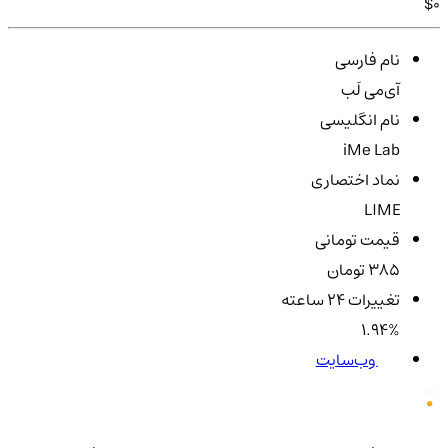
$0
نام فارسی
آی‌می لَب
نام انگلیسی
iMe Lab
نماد اختصاری
LIME
قیمت تومانی
385 تومان
تغییرات ۲۴ ساعته
1.94%
وب‌سایت