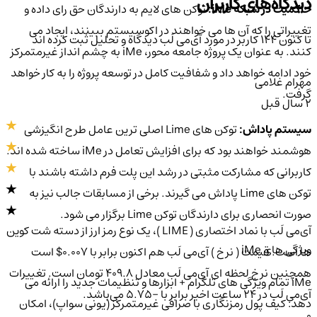
دیدگاه‌های کاربران
حاکمیت در شبکه iMe:
توکن های لایم به دارندگان حق رای داده و
تغییراتی را که آن ها می خواهند در اکوسیستم ببینند، ایجاد می
تا کنون 144 کاربر در مورد
آی‌می لَب
دیدگاه و تحلیل ثبت کرده اند
کنند. به عنوان یک پروژه جامعه محور، iMe به چشم انداز غیرمتمرکز
خود ادامه خواهد داد و شفافیت کامل در توسعه پروژه را به کار خواهد
مهرام غلامی
گرفت.
2 سال قبل
سیستم پاداش:
توکن های Lime اصلی ترین عامل طرح انگیزشی
هوشمند خواهند بود که برای افزایش تعامل در iMe ساخته شده اند.
کاربرانی که مشارکت مثبتی در رشد این پلت فرم داشته باشند با
توکن های Lime پاداش می گیرند. برخی از مسابقات جالب نیز به
صورت انحصاری برای دارندگان توکن Lime برگزار می شود.
آی‌می لَب با نماد اختصاری ( LIME )، یک نوع رمز ارز از دسته شت کوین
ویژگی های iMe
ها است. قیمت ( نرخ ) آی‌می لَب هم اکنون برابر با 0.007$ است
همچنین نرخ لحظه ای آی‌می لَب معادل 409.8 تومان است. تغییرات
iMe تمام ویژگی های تلگرام + ابزارها و تنظیمات جدید را ارائه می
آی‌می لَب در ۲۴ ساعت اخیر برابر با -5.75 می‌باشد.
دهد: کیف پول رمزنگاری با صرافی غیرمتمرکز (یونی سواپ)، امکان
0