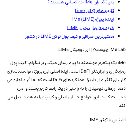
بنیانگذاران iMe چه کسانی هستند؟
کاربردهای توکن Lime
آینده پروژه iMe (LIME)
خرید و فروش رمزارز LIME
معتبرترین صرافی و کیف پول توکن LIME در کشور
iMe Lab چیست؟ | ارز دیجیتال LIME
iMe یک پلتفرم هوشمند با پیام رسان مبتنی بر تلگرام، کیف پول
رمزنگاری و ابزارهای DeFi است. ایده اصلی این پروژه، توانمندسازی
کاربران تلگرام از طریق عملکردهای DeFi است که به افراد اجازه می
دهد ارزهای دیجیتال را به راحتی در یک رابط کاربر پسند و امن
مدیریت کنند. این جوامع جریان اصلی و کریپتو را به هم متصل می
کند.
آشنایی با توکن LIME