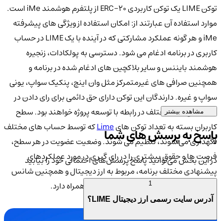
توکن LIME یک توکن کاربردی ERC-20 از پلتفرم هوشمند iMe است.
موارد استفاده آن عبارتند از: امکان استفاده از ویژگی های پیشرفته
iMe و هر گونه عملکرد مشارکتی که در آینده با یک LIME در حساب
کاربری در برنامه ادغام می شود. دسترسی به پولکادات، زنجیره
هوشمند بایننس و سایر بلاکچین های ادغام شده در برنامه و
همچنین صرافی های غیرمتمرکز مثل وان اینچ، پنکیک سواپ، یونی
سواپ و غیره. دارندگان این توکن دارای حق دائمی برای رای دادن در
نظرسنجی های مختلف در رابطه با توسعه پروژه خواهند بود. سطح
مشاهده بیشتر
کاربران بسته به تعداد توکن های
Lime
که توسط حساب های مختلف
پاسخ به پرسش های شما
نگهداری می شوند، تنظیم می شوند. وضعیت عضویت در هر سطح،
فرصت ها و حقوق بیشتری را در رای گیری در مورد عملکردهای
در این بخش می‌توانید پاسخ پرسش‌های احتمالی خود را بیابید
پیشنهادی مختلف برنامه، مربوط به ارز دیجیتال و همچنین شانس
شرکت در یک عرضه اولیه را از داخل iMe به همراه دارد.
1
آدرس سایت رسمی ارز دیجیتال LIME؟