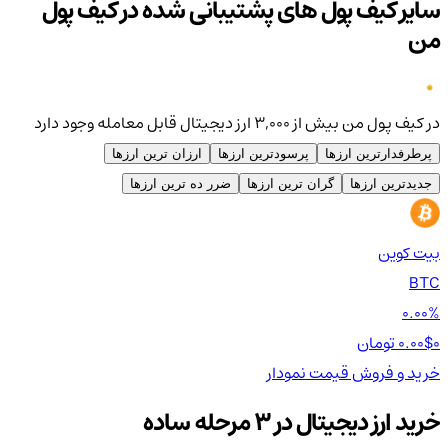
سایر کیف پول های پشتیبانی شده در کیف پول
من
در کیف پول من بیش از ۳,۰۰۰ ارز دیجیتال قابل معامله وجود دارد
پرطرفدارترین ارزها
پرسودترین ارزها
ارزان ترین ارزها
جدیدترین ارزها
گران ترین ارزها
ضرر ده ترین ارزها
بیت کوین
اتر
TH
BTC
00%
0.00%
0 تومان
0.00$
0 تومان
0$
خرید و فروش
قیمت
نمودار
خر
خرید ارز دیجیتال در 3 مرحله ساده