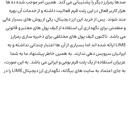
صدها رمزارز دیگر را پشتیبانی می کند. همین امر موجب شده ده ها
هزار کاربر فعال در این پلت فرم فعالیت داشته و از خدمات آن بهره
مند شوند. پس از خرید این ارز دیجیتال، یکی از روش های بسیار عالی
و مطمئن برای نگهداری آن استفاده از کیف پول های معتبر و قانونی
می باشد. تاکنون کیف پول های مختلفی برای ذخیره سازی رمزارز
LIME ارائه شده اند اما بسیاری از آن ها اعتبار چندانی نداشته و به
ایرانیان سرویس دهی ندارند. به همین خاطر پیشنهاد ما به شما
عزیزان استفاده از یک پلت فرم بومی و ایرانی می باشد. به این صورت،
به جای اعتماد به سایت های بیگانه، نگهداری ارز دیجیتال LIME را در
بستری مطمئن و فارسی انجام داده و از خدمات پشتیبانی سایت نیز
برخوردار خواهید شد. در بین تمام کیف پول های نرم افزاری و سخت
افزاری رمزارز LIME، سامانه کیف پول من با آدرس رسمی
KIFPOOL.ME بهترین شرایط و کمترین کارمزدها را برای نگهداری این
ارز دیجیتال فراهم می کند. از این رو پیشنهاد می کنیم با ثبت نام در
این پلت فرم، هم از بخش صرافی آن استفاده کرده و از هم از ولت