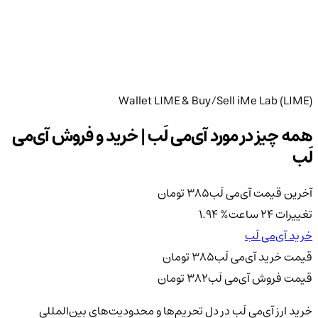
Wallet LIME & Buy/Sell iMe Lab (LIME)
همه چیز در مورد آی‌می لَب | خرید و فروش آی‌می
لَب
آخرین قیمت آی‌می لَب
385
تومان
تغییرات 24 ساعت
%
1.94
خرید آی‌می لَب
قیمت خرید آی‌می لَب
385
تومان
قیمت فروش آی‌می لَب
382
تومان
خرید ارز آی‌می لَب در دل تحریم‌ها و محدودیت‌های بین‌المللی