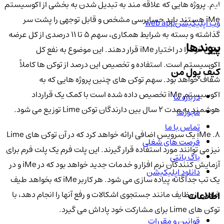
ایم. پروژه هایی که علاقه مند به تبدیل شدن به بخشی از اکوسیستم
iMe هستند باید حسابرسی مشخص و قابل توجهی را پشت سر
وب اپلیکیشن
web app
گذاشته و بسته به شرایط همکاری، سهم 5 تا 11 درصدی از کل عرضه
پیوندها
توکن خود را در اختیار iMe قرار دهند. این موضوع به نفع کل
اکوسیستم است. استفاده و تخصیص این درصد از توکن ها کاملاً
کیف پول من
شفاف خواهد بود. سهم توکن های چنین پروژه هایی که به
اکوسیستم iMe تخصیص داده شده است با کمک یک قرارداد
درباره ما
هوشمند به مدت 2 سال بین دارندگان توکن Lime توزیع می شود.
مجوزها
تماس با ما
8. iMe یک سرویس اضافی ارائه خواهد کرد که در آن توکن های Lime
فرصت های شغلی
نیز می توانند مورد استفاده قرار گیرند. این پلت فرم یک پلت فرم برای
باگ بانتی
آزمایش کنندگان نرم افزار و خدمات جدید خواهد بود که در iMe و در
دانلود اپلیکیشن
یک تب جداگانه پیاده سازی می شود. هر کاربر iMe که بخواهد طیف
خاصی از وظایف مانند جستجوی اشکالات و رفع آنها را انجام دهد، با
اطلاعات
توکن های Lime برای مشارکت خود پاداش می گیرد.
قوانین و مقررات