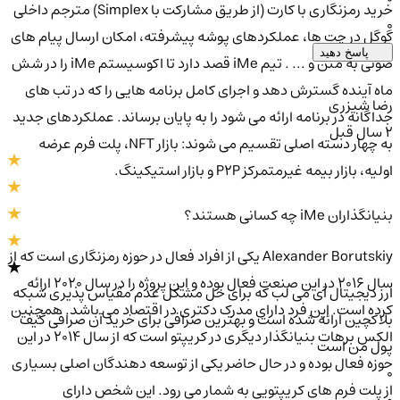
خرید رمزنگاری با کارت (از طریق مشارکت با Simplex) مترجم داخلی
0
گوگل در چت ها، عملکردهای پوشه پیشرفته، امکان ارسال پیام های
پاسخ دهید
صوتی به متن و ... . تیم iMe قصد دارد تا اکوسیستم iMe را در شش
ماه آینده گسترش دهد و اجرای کامل برنامه هایی را که در تب های
رضا شیزری
جداگانه در برنامه ارائه می شود را به پایان برساند. عملکردهای جدید
2 سال قبل
به چهار دسته اصلی تقسیم می شوند: بازار NFT، پلت فرم عرضه
اولیه، بازار بیمه غیرمتمرکز P2P و بازار استیکینگ.
بنیانگذاران iMe چه کسانی هستند؟
Alexander Borutskiy یکی از افراد فعال در حوزه رمزنگاری است که از
سال 2016 در این صنعت فعال بوده و این پروژه را در سال 2020 ارائه
ارز دیجیتال آی می لب که برای حل مشکل عدم مقیاس پذیری شبکه
کرده است. این فرد دارای مدرک دکتری در اقتصاد می باشد. همچنین
بلاکچین ارائه شده است و بهترین صرافی برای خرید آن صرافی کیف
الکس برهات بنیانگذار دیگری در کریپتو است که از سال 2014 در این
پول من است
حوزه فعال بوده و در حال حاضر یکی از توسعه دهندگان اصلی بسیاری
0
از پلت فرم های کریپتویی به شمار می رود. این شخص دارای
0