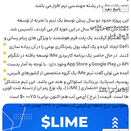
تحصیلات عالی در رشته مهندسی نرم افزار می باشد.
پاسخ دهید
این پروژه حدود دو سال پیش توسط یک تیم با تجربه از توسعه
محمد حسین غلامی
دهندگان که حدود 10 سال در این حوزه کار می کردند، تاسیس شد.
2 سال قبل
آنها تصمیم گرفتند یک پلت فرم هوشمند با ویژگی های پیام رسانی و
DeFi ایجاد کرده و یک کیف پول رمزنگاری بومی را در آن پیاده سازی
کنند. در حال حاضر، یک برنامه کاربردی iMe توسعه یافته در تلگرام
API در Google Play و App Store وجود دارد. با توجه به آمار بدست
آمده می توان گفت تیم iMe یک گروه متخصص از کشورهای قبرس،
روسیه، اسپانیا، بریتانیا، اسلواکی و هند می باشد. این تیم متشکل
آی‌می لَب با نماد اختصاری ( LIME )، یک نوع رمز ارز از دسته شت کوین
از 5 نفر می باشد.
ها است. قیمت ( نرخ ) آی‌می لَب هم اکنون برابر با 0.0075$ است
همچنین نرخ لحظه ای آی‌می لَب معادل 436.6 تومان است.
0
0