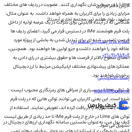
Lime را در حساب شان نگهداری کنند. عضویت در ردیف های مختلف
آدرس دفتر مرکزی
مزایای زیادی را برای کاربران به همراه خواهد داشت. به عنوان مثال،
مشهد، بلوار هفتم تیر، مجتمع تجاری آرمیتاژ
هنگامی که در آینده قابلیتی برای شرکت در یک عرضه اولیه از داخل
پلت فرم هوشمند iMe در دسترس قرار می گیرد، اعضای ردیف ها
فرصت تضمین شده ای برای تبدیل شدن به بخشی از پروژه مورد
شماره مرکز پشتیبانی مشتریان
علاقه خود را خواهند داشت و جزو اولین ها خواهند بود. همچنین،
021-91098404
اعضای سطوح بالاتر از فرصت ها و حقوق بیشتری در رای دادن به
عملکردهای پیشنهادی مختلف اپلیکیشن مرتبط با ارز دیجیتال
برخوردار خواهند بود.
پست الکترونیکی
5. توکن Lime در بسیاری از صرافی های رمزنگاری محبوب لیست
info@kifpool.me
شده است. این یعنی کاربران می توانند توکن هایی که در پلت فرم
iMe به دست آورده یا دریافت کرده اند، تعویض نمایند. استفاده از
توکن های Lime در خارج از پلت فرم iMe تا حد زیادی از طریق لیست
کیف‌ پول من، به‌عنوان نخستین سامانه نگهداری ارزهای دیجیتال در
تسهیل می شود.
کشور، با بهره‌گیری از استانداردهای روز جهانی و فناوری‌های نوین