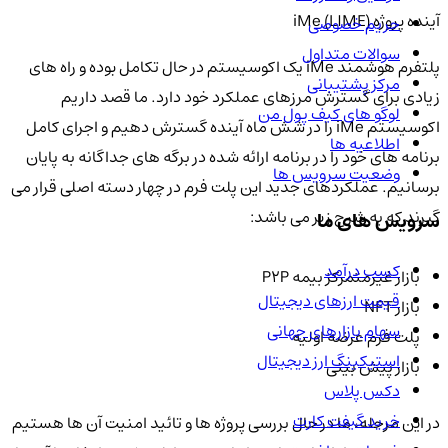
آینده پروژه iMe (LIME)
حریم خصوصی
سوالات متداول
پلتفرم هوشمند iMe یک اکوسیستم در حال تکامل بوده و راه های
مرکز پشتیبانی
زیادی برای گسترش مرزهای عملکرد خود دارد. ما قصد داریم
لوگو های کیف پول من
اکوسیستم iMe را در شش ماه آینده گسترش دهیم و اجرای کامل
اطلاعیه ها
برنامه های خود را در برنامه ارائه شده در برگه های جداگانه به پایان
وضعیت سرویس ها
برسانیم. عملکردهای جدید این پلت فرم در چهار دسته اصلی قرار می
گیرند که به شرح زیر می باشد:
سرویس های ما
کسب درآمد
بازار غیرمتمرکز بیمه P2P
قیمت ارزهای دیجیتال
بازار NFT
سهام بازارهای جهانی
پلت فرم عرضه اولیه
استیکینگ ارز دیجیتال
بازار پیش بینی
دکس پلاس
خرید گیفت کارت
در این مرحله، ما در حال بررسی پروژه ها و تائید امنیت آن ها هستیم