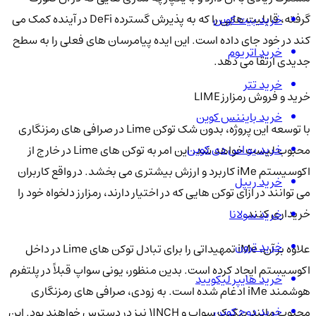
گرفته، قابلیت هایی را که به پذیرش گسترده DeFi در آینده کمک می
خرید بیت کوین
کند در خود جای داده است. این ایده پیامرسان های فعلی را به سطح
خرید اتریوم
جدیدی ارتقا می دهد.
خرید تتر
خرید و فروش رمزارز LIME
خرید بایننس کوین
با توسعه این پروژه، بدون شک توکن Lime در صرافی های رمزنگاری
خرید یو اس دی کوین
محبوب لیست خواهد شد. این امر به توکن های Lime در خارج از
اکوسیستم iMe کاربرد و ارزش بیشتری می بخشد. در واقع کاربران
خرید ریپل
می توانند در ازای توکن هایی که در اختیار دارند، رمزارز دلخواه خود را
خریداری کنند.
خرید سولانا
خرید ترون
علاوه بر آن، iMe تمهیداتی را برای تبادل توکن های Lime در داخل
اکوسیستم ایجاد کرده است. بدین منظور، یونی سواپ قبلاً در پلتفرم
خرید هایپر لیکویید
هوشمند iMe ادغام شده است. به زودی، صرافی های رمزنگاری
خرید دوج کوین
محبوب مانند پنکیک سواپ و 1INCH نیز در دسترس خواهند بود. این