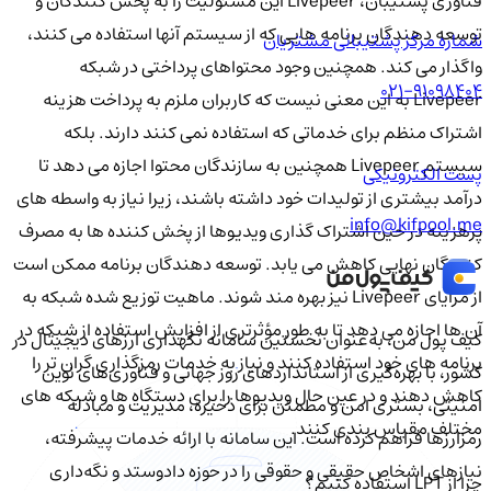
فناوری پشتیبان، Livepeer این مسئولیت را به پخش کنندگان و
توسعه دهندگان برنامه هایی که از سیستم آنها استفاده می کنند،
شماره مرکز پشتیبانی مشتریان
واگذار می کند. همچنین وجود محتواهای پرداختی در شبکه
021-91098404
Livepeer به این معنی نیست که کاربران ملزم به پرداخت هزینه
اشتراک منظم برای خدماتی که استفاده نمی کنند دارند. بلکه
سیستم Livepeer همچنین به سازندگان محتوا اجازه می دهد تا
پست الکترونیکی
درآمد بیشتری از تولیدات خود داشته باشند، زیرا نیاز به واسطه های
info@kifpool.me
پرهزینه در حین اشتراک گذاری ویدیوها از پخش کننده ها به مصرف
کنندگان نهایی کاهش می یابد. توسعه دهندگان برنامه ممکن است
از مزایای Livepeer نیز بهره مند شوند. ماهیت توزیع شده شبکه به
آن ها اجازه می دهد تا به طور مؤثرتری از افزایش استفاده از شبکه در
کیف‌ پول من، به‌عنوان نخستین سامانه نگهداری ارزهای دیجیتال در
برنامه های خود استفاده کنند و نیاز به خدمات رمزگذاری گران تر را
کشور، با بهره‌گیری از استانداردهای روز جهانی و فناوری‌های نوین
کاهش دهند و در عین حال ویدیوها را برای دستگاه ها و شبکه های
امنیتی، بستری امن و مطمئن برای ذخیره، مدیریت و مبادله
مختلف مقیاس بندی کنند.
رمزارزها فراهم کرده است. این سامانه با ارائه خدمات پیشرفته،
نیازهای اشخاص حقیقی و حقوقی را در حوزه دادوستد و نگه‌داری
چرا از LPT استفاده کنیم؟