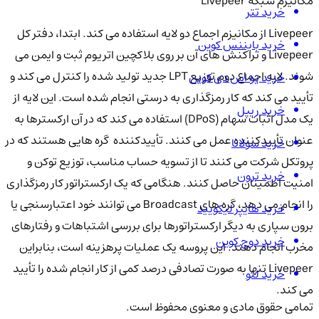
مکانیزم شبکه Livepeer
خرید تتر
Livepeer از مکانیزم اجماع دو لایه استفاده می کند. ابتدا، دفتر کل
خرید بایننس کوین
Livepeer و تراکنش های آن بر روی بلاکچین اتریوم ثبت و ایمن می
شوند. لایه اجماع دوم توزیع LPT جدید تولید شده را کنترل می کند و
خرید یو اس دی کوین
تأیید می کند که کار رمزگذاری به درستی انجام شده است. این لایه از
خرید ریپل
یک مدل اثبات سهام (DPoS) استفاده می کند که در آن ارکسترها به
عنوان تأییدکننده عمل می کنند. تأییدکننده گره هایی هستند که در
خرید سولانا
پروتکل شرکت می کنند تا از تسویه حساب مناسب، توزیع توکن و
خرید ترون
امنیت اطمینان حاصل کنند. هنگامی که یک ارکستراتور کار رمزگذاری
را انجام می دهد، گره های Broadcast می توانند خود اعتبارسنجی یا
خرید هایپر لیکویید
برون سپاری به دیگر ارکستراتورها برای بررسی اشتباهات و رفتارهای
خرید دوج کوین
مخرب انجام دهند. این پروسه یک عملیات پرهزینه است، بنابراین
Livepeer تنها به صورت تصادفی درصد کمی از کار انجام شده را تأیید
خرید لئو
می کند.
تمامی حقوق مادی و معنوی محفوظ است.