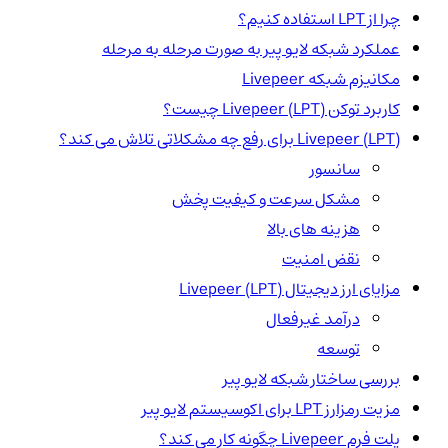
چرا از LPT استفاده کنیم؟
عملکرد شبکه لایو پیر به صورت مرحله به مرحله
مکانیزم شبکه Livepeer
کاربرد توکن Livepeer (LPT) چیست؟
Livepeer (LPT) برای رفع چه مشکلاتی تلاش می کند؟
سانسور
مشکل سرعت و کیفیت پخش
هزینه های بالا
نقض امنیت
مزایای ارز دیجیتال Livepeer (LPT)
درآمد غیرفعال
توسعه
بررسی ساختار شبکه لایو پیر
مزیت رمزارز LPT برای اکوسیستم لایو پیر
پلت فرم Livepeer چگونه کار می کند؟