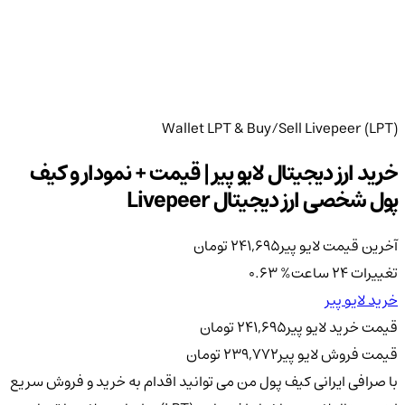
Wallet LPT & Buy/Sell Livepeer (LPT)
خرید ارز دیجیتال لایو پیر | قیمت + نمودار و کیف
پول شخصی ارز دیجیتال Livepeer
آخرین قیمت لایو پیر
241,695
تومان
تغییرات 24 ساعت
%
0.63
خرید لایو پیر
قیمت خرید لایو پیر
241,695
تومان
قیمت فروش لایو پیر
239,772
تومان
با صرافی ایرانی کیف پول من می توانید اقدام به خرید و فروش سریع