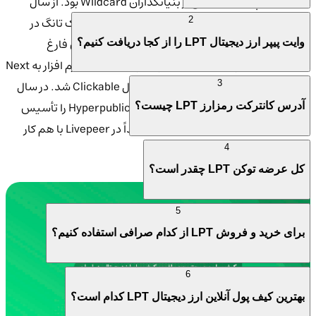
سال 2013، پتکانیکس یکی از بنیانگذاران Wildcard بود. از سال
2016، او در مرکز توسعه Livepeer فعال بوده است. اریک تانگ در
2
رشته مهندسی برق و کامپیوتر از دانشگاه کارنگی ملون فارغ
وایت پیپر ارز دیجیتال LPT را از کجا دریافت کنیم؟
التحصیل شد. در سال 2008 به عنوان توسعه دهنده نرم افزار به Next
Jump پیوست و در سال 2010 مدیر محصول Clickable شد. در سال
3
2010، او با داگ پتکانیکس همکاری کرد و Hyperpublic را تأسیس
آدرس کانترکت رمزارز LPT چیست؟
کرد. از آن زمان، این دو در Wildcard و بعداً در Livepeer با هم کار
کردند.
4
کل عرضه توکن LPT چقدر است؟
5
برای خرید و فروش LPT از کدام صرافی استفاده کنیم؟
6
بهترین کیف پول آنلاین ارز دیجیتال LPT کدام است؟