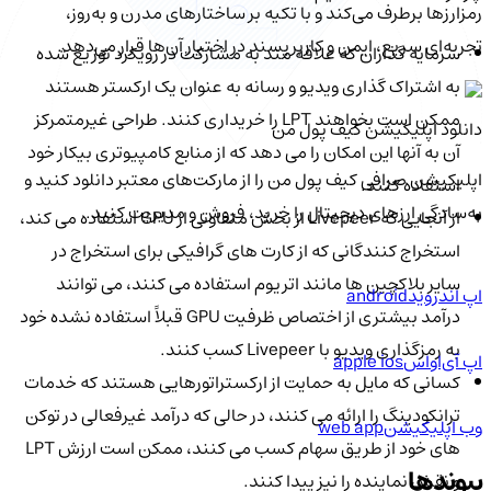
رمزارزها برطرف می‌کند و با تکیه بر ساختارهای مدرن و به‌روز،
تجربه‌ای سریع، ایمن و کاربرپسند در اختیار آن‌ها قرار می‌دهد.
سرمایه گذاران که علاقه مند به مشارکت در رویکرد توزیع شده
به اشتراک گذاری ویدیو و رسانه به عنوان یک ارکستر هستند
ممکن است بخواهند LPT را خریداری کنند. طراحی غیرمتمرکز
دانلود اپلیکیشن کیف‌ پول من
آن به آنها این امکان را می دهد که از منابع کامپیوتری بیکار خود
اپلیکیشن صرافی کیف پول من را از مارکت‌های معتبر دانلود کنید و
استفاده کنند.
به‌سادگی ارزهای دیجیتال را خرید، فروش و مدیریت کنید.
از آنجایی که Livepeer از بخش متفاوتی از GPU استفاده می کند،
استخراج کنندگانی که از کارت های گرافیکی برای استخراج در
سایر بلاکچین ها مانند اتریوم استفاده می کنند، می توانند
اپ اندروید
android
درآمد بیشتری از اختصاص ظرفیت GPU قبلاً استفاده نشده خود
به رمزگذاری ویدیو با Livepeer کسب کنند.
اپ آی‌او‌اس
apple ios
کسانی که مایل به حمایت از ارکستراتورهایی هستند که خدمات
ترانکودینگ را ارائه می کنند، در حالی که درآمد غیرفعالی در توکن
وب اپلیکیشن
web app
های خود از طریق سهام کسب می کنند، ممکن است ارزش LPT
پیوندها
و نقش نماینده را نیز پیدا کنند.