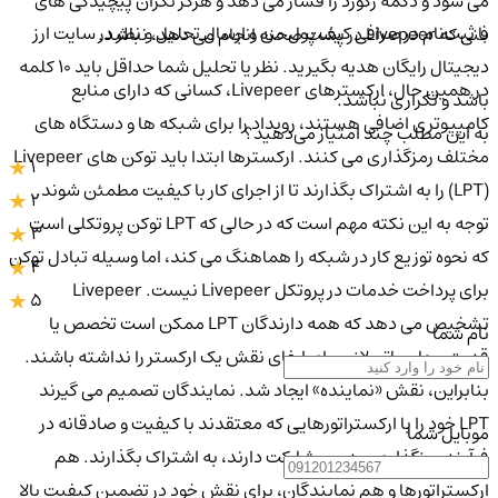
می شود و دکمه رکورد را فشار می دهد و هرگز نگران پیچیدگی های
با ثبت‌نام در صرافی کیف پول من و ارسال تحلیل و نظر در سایت ارز
فنی که Livepeer در پشت صحنه انجام می دهد، نباشد.
دیجیتال رایگان هدیه بگیرید. نظر یا تحلیل شما حداقل باید ۱۰ کلمه
در همین حال، ارکسترهای Livepeer، کسانی که دارای منابع
باشد و تکراری نباشد.
کامپیوتری اضافی هستند، رویداد را برای شبکه ها و دستگاه های
به این مطلب چند امتیاز می‌دهید؟
مختلف رمزگذاری می کنند. ارکسترها ابتدا باید توکن های Livepeer
1
(LPT) را به اشتراک بگذارند تا از اجرای کار با کیفیت مطمئن شوند.
2
توجه به این نکته مهم است که در حالی که LPT توکن پروتکلی است
3
که نحوه توزیع کار در شبکه را هماهنگ می کند، اما وسیله تبادل توکن
4
برای پرداخت خدمات در پروتکل Livepeer نیست. Livepeer
5
تشخیص می دهد که همه دارندگان LPT ممکن است تخصص یا
نام شما
قدرت محاسباتی لازم برای ایفای نقش یک ارکستر را نداشته باشند.
بنابراین، نقش «نماینده» ایجاد شد. نمایندگان تصمیم می گیرند
LPT خود را با ارکستراتورهایی که معتقدند با کیفیت و صادقانه در
موبایل شما
فرآیند رمزگذاری ویدیو مشارکت دارند، به اشتراک بگذارند. هم
ارکستراتورها و هم نمایندگان، برای نقش خود در تضمین کیفیت بالا