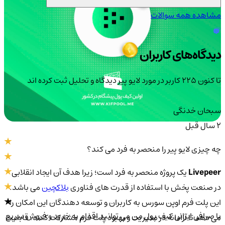
مشاهده همه سوالات
دیدگاه‌های کاربران
تا کنون 225 کاربر در مورد
لایو پیر
دیدگاه و تحلیل ثبت کرده اند
سبحان خدنگی
2 سال قبل
چه چیزی لایو پیر را منحصر به فرد می کند؟
Livepeer
یک پروژه منحصر به فرد است؛ زیرا هدف آن ایجاد انقلابی
در صنعت پخش با استفاده از قدرت های فناوری
بلاکچین
می باشد.
این پلت فرم اوپن سورس به کاربران و توسعه دهندگان این امکان را
با صرافی ایرانی کیف پول من می توانید اقدام به خرید و فروش سریع
می دهد تا آزادانه در مدیریت و بهبود پلت فرم مشارکت کنند. قابلیت