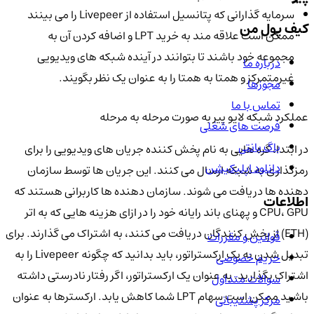
سرمایه گذارانی که پتانسیل استفاده از Livepeer را می بینند
کیف پول من
ممکن است علاقه مند به خرید LPT و اضافه کردن آن به
مجموعه خود باشند تا بتوانند در آینده شبکه های ویدیویی
درباره ما
غیرمتمرکز و همتا به همتا را به عنوان یک نظر بگویند.
مجوزها
تماس با ما
عملکرد شبکه لایو پیر به صورت مرحله به مرحله
فرصت های شغلی
باگ بانتی
در ابتدا، گره هایی به نام پخش کننده جریان های ویدیویی را برای
دانلود اپلیکیشن
رمزگذاری به شبکه ارسال می کنند. این جریان ها توسط سازمان
دهنده ها دریافت می شوند. سازمان دهنده ها کاربرانی هستند که
اطلاعات
CPU، GPU و پهنای باند رایانه خود را در ازای هزینه هایی که به اتر
(ETH) از پخش کنندگان دریافت می کنند، به اشتراک می گذارند. برای
قوانین و مقررات
تبدیل شدن به یک ارکستراتور، باید بدانید که چگونه Livepeer را به
حریم خصوصی
اشتراک بگذارید. به عنوان یک ارکستراتور، اگر رفتار نادرستی داشته
سوالات متداول
باشید ممکن است سهام LPT شما کاهش یابد. ارکسترها به عنوان
مرکز پشتیبانی