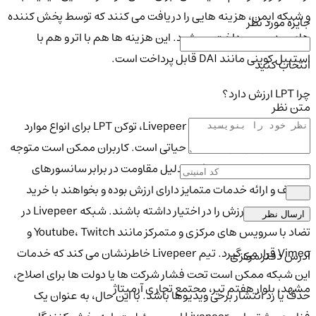
و شبکه ایمن، هزینه هایی را دریافت می کنند که توسط پخش کننده
جایزه مورد نظر
های ویدیویی پرداخت می شود. این هزینه ها هم با اتر و هم با
استیبل کوینی مانند DAI قابل پرداخت است.
انتخاب کنید
چرا LPT ارزش دارد؟
متن نظر
به عنوان رمزارز اصلی شبکه Livepeer، توکن LPT برای انواع موارد
استفاده در سراسر شبکه آن حیاتی است. کاربران ممکن است متوجه
شوند که شبکه Livepeer به دلیل مقاومت در برابر سانسورهای
مختلف و ارائه خدمات متمایز دارای ارزش بوده و بخواهند با خرید
توکن LPT این ارزش را در اختیار داشته باشند. شبکه Livepeer در
ارسال نظر
تضاد با سرویس های مرکزی و متمرکز مانند Youtube، Twitch و
Vimeo قرار می گیرد. تیم Livepeer خاطرنشان می کند که خدمات
آدرس دفتر مرکزی
این شبکه ممکن است تحت فشار شرکت ها یا دولت ها برای اصلاح،
مشهد، بلوار هفتم تیر، مجتمع تجاری آرمیتاژ
حذف یا رد انتشار برخی ویدیوها باشد. با این حال، به عنوان یک