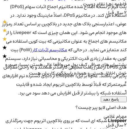
فاطمه زهرا نظام دوست
پلت فرم از نسخه اصلاح شده مکانیزم اجماع اثبات سهام (DPoS)
2 سال قبل
استفاده می کند. در مکانیزم DPoS، اصلاً ماینینگ وجود ندارد. در
عوض، اعتبارسنجی بلاک های جدید در بلاکچین بر اساس تعداد رمزارز
های موجود انجام می شود. این همان چیزی است که Livepeer را از
مکانیسم های اجماع به عنوان مکانیزمی که بیت کوین استفاده می
کند متمایز می نماید. در حالی که
مکانیسم اثبات کار
(PoW) بیت
کوین به مقدار زیادی قدرت الکتریکی و محاسباتی نیاز دارد، سیستم
پشتیبان های صرافی کیف پول من واقعا عالی هستن بسیار صبور و
های DPoS از نظر زیست محیطی کارآمدتر هستند و به راحتی مقیاس
خوش اخلاق هستن و همواره پاسخگوی کاربران هست
پذیر می باشند. علاوه بر این، LIvepeer از دنیای گسترده نرم افزارهای
0
غیرمتمرکز که قبلاً توسط بلاکچین اتریوم ایجاد شده و قابلیت
0
استفاده شبکه را بیشتر از قبل افزایش می دهد سود می برد.
پاسخ دهید
هدف اصلی لایو پیر چیست؟
مهرام غلامی
Livepeer
شبکه ای است که بر روی بلاکچین اتریوم جهت رمزگذاری
2 سال قبل