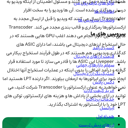
هماهنگ کننده عمل می کنند و مسئول اطمینان از اینکه ویدیو به
لوگو های کیف پول من
درستی رمزگذاری شده است. آن ها ویدیو را به سخت افزار
اطلاعیه ها
Transcoder ارسال می کنند که ویدیو را قبل از ارسال مجدد به
وضعیت سرویس ها
ارکستراتورها رمزگذاری و قالب بندی مجدد می کند. Transcoder
سرویس های ما
هایی که این کار را انجام می دهند اغلب GPU هایی هستند که در
حال استخراج ارزهای دیجیتال می باشند، اما دارای ASIC های
کسب درآمد
کدگذاری ویدیویی هم هستند که در طول فرآیند استخراج بیکار می
قیمت ارزهای دیجیتال
باشد. Livepeer این ASIC ها را قادر می سازد تا مورد استفاده قرار
سهام بازارهای جهانی
گرفته و درآمد اضافی را بدون اینکه در عملیات استخراج آنها اختلال
استیکینگ ارز دیجیتال
ایجاد شود برای اپراتورها به ارمغان بیاورند. اگر دارنده LPT هستید اما
دکس پلاس
نمی خواهید به عنوان ارکستراتور یا Transcoder شرکت کنید، می
خرید گیفت کارت
توانید در ازای بخشی از پاداش ها و هزینه های ارکستراتور، توکن های
خدمات پرداخت
LPT خود را با ارکستراتور به اشتراک بگذارید.
ایرانسل
همراه اول
ارزهای پیش لیست