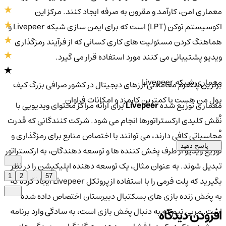
معماری امن، کارآمد و مقرون به صرفه ایجاد کنند. مرکز این
اکوسیستم توکن (LPT) است که برای ایمن سازی شبکه Livepeer و
هماهنگ کردن مسئولیت های کاری کسانی که از فرآیند رمزگذاری
ویدیو پشتیبانی می کنند مورد استفاده قرار می گیرد.
معماری شبکه Livepeer
برترین پلتفرم معاملاتی ارزهای دیجیتال در کشور صرافی بزرگ کیف
پول من هست با کمترین کارمزد و امکانات فراوان
معماری توزیع شده
Livepeer
برای ارائه مراکز محتوای ویدیویی با
0
نقش کلیدی ارکستراتورها انجام می شود. شرکت کنندگانی که قدرت
0
محاسباتی کافی دارند، می توانند با اختصاص منابع برای رمزگذاری و
پاسخ دهید
توزیع ویدیو از طرف پخش کننده ها و توسعه دهندگان، به ارکستراتور
تبدیل شوند. به عنوان مثال، یک توسعه دهنده اپلیکیشن را در نظر
1
2
...
57
بگیرید که پلت فرمی را با استفاده از پروتکل Livepeer ایجاد کرده که
به پخش زنده بازی های بسکتبال دبیرستان اختصاص داده شده
است. مربی تیم که به دنبال پخش بازی است، به سادگی وارد برنامه
افزودن دیدگاه