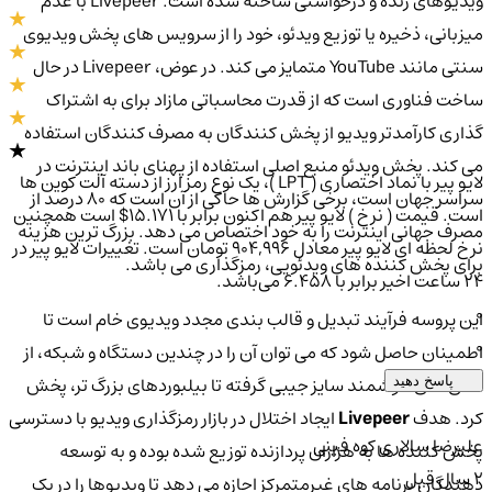
ویدیوهای زنده و درخواستی ساخته شده است. Livepeer با عدم
میزبانی، ذخیره یا توزیع ویدئو، خود را از سرویس های پخش ویدیوی
سنتی مانند YouTube متمایز می کند. در عوض، Livepeer در حال
ساخت فناوری است که از قدرت محاسباتی مازاد برای به اشتراک
گذاری کارآمدتر ویدیو از پخش کنندگان به مصرف کنندگان استفاده
می کند. پخش ویدئو منبع اصلی استفاده از پهنای باند اینترنت در
لایو پیر با نماد اختصاری ( LPT )، یک نوع رمز ارز از دسته آلت کوین ها
سراسر جهان است، برخی گزارش ها حاکی از آن است که 80 درصد از
است. قیمت ( نرخ ) لایو پیر هم اکنون برابر با 15.171$ است همچنین
مصرف جهانی اینترنت را به خود اختصاص می دهد. بزرگ ترین هزینه
نرخ لحظه ای لایو پیر معادل 904,996 تومان است. تغییرات لایو پیر در
برای پخش کننده های ویدئویی، رمزگذاری می باشد.
۲۴ ساعت اخیر برابر با 6.458 می‌باشد.
0
این پروسه فرآیند تبدیل و قالب بندی مجدد ویدیوی خام است تا
0
اطمینان حاصل شود که می توان آن را در چندین دستگاه و شبکه، از
تلفن های هوشمند سایز جیبی گرفته تا بیلبوردهای بزرگ تر، پخش
پاسخ دهید
کرد. هدف
Livepeer
ایجاد اختلال در بازار رمزگذاری ویدیو با دسترسی
علیرضا سالاری کوه فینی
پخش کننده ها به هزاران پردازنده توزیع شده بوده و به توسعه
2 سال قبل
دهندگان برنامه های غیرمتمرکز اجازه می دهد تا ویدیوها را در یک