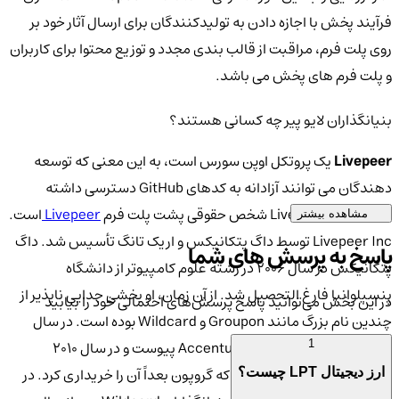
فرآیند پخش با اجازه دادن به تولیدکنندگان برای ارسال آثار خود بر
روی پلت فرم، مراقبت از قالب بندی مجدد و توزیع محتوا برای کاربران
و پلت فرم های پخش می باشد.
بنیانگذاران لایو پیر چه کسانی هستند؟
Livepeer
یک پروتکل اوپن سورس است، به این معنی که توسعه
دهندگان می توانند آزادانه به کدهای GitHub دسترسی داشته
باشند. Livepeer Inc شخص حقوقی پشت پلت فرم
Livepeer
است.
مشاهده بیشتر
Livepeer Inc توسط داگ پتکانیکس و اریک تانگ تأسیس شد. داگ
پاسخ به پرسش های شما
پتکانیکس در سال 2006 در رشته علوم کامپیوتر از دانشگاه
پنسیلوانیا فارغ التحصیل شد. از آن زمان، او بخشی جدایی ناپذیر از
در این بخش می‌توانید پاسخ پرسش‌های احتمالی خود را بیابید
چندین نام بزرگ مانند Groupon و Wildcard بوده است. در سال
2006 به عنوان تحلیلگر به Accenture پیوست و در سال 2010
1
Hyperpublic را تأسیس کرد که گروپون بعداً آن را خریداری کرد. در
ارز دیجیتال LPT چیست؟